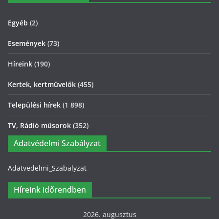
Egyéb
(2)
Események
(73)
Híreink
(190)
Kertek, kertművelők
(455)
Települési hírek
(1 898)
TV, Rádió műsorok
(352)
Adatvédelmi Szabályzat
Adatvedelmi_Szabalyzat
Híreink időrendben
2026. augusztus