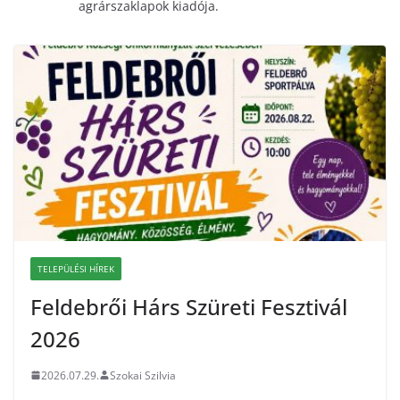
agrárszaklapok kiadója.
TELEPÜLÉSI HÍREK
Feldebrői Hárs Szüreti Fesztivál
2026
2026.07.29.
Szokai Szilvia