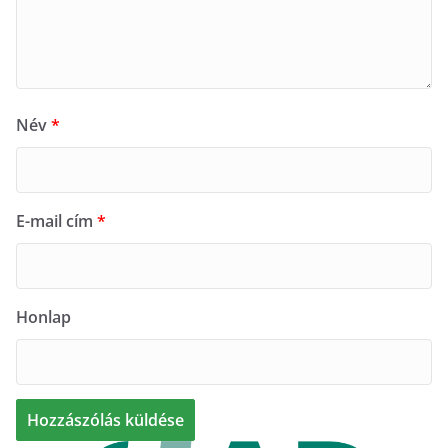
Név
*
E-mail cím
*
Honlap