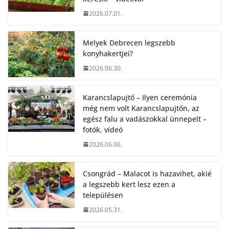
2026.07.01.
Melyek Debrecen legszebb
konyhakertjei?
2026.06.30.
Karancslapujtő – Ilyen ceremónia
még nem volt Karancslapujtőn, az
egész falu a vadászokkal ünnepelt –
fotók, videó
2026.06.06.
Csongrád – Malacot is hazavihet, akié
a legszebb kert lesz ezen a
településen
2026.05.31.