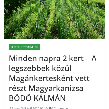
KERTEK, KERTMŰVELŐK
Minden napra 2 kert – A
legszebbek közül
Magánkertesként vett
részt Magyarkanizsa
BÖDŐ KÁLMÁN
Szokai Szilvia
2020.02.10.
0 Comments