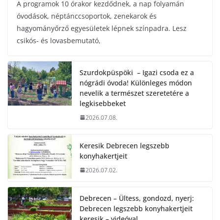
A programok 10 órakor kezdődnek, a nap folyamán
óvodások, néptánccsoportok, zenekarok és
hagyományőrző egyesületek lépnek színpadra. Lesz
csikós- és lovasbemutató,
Szurdokpüspöki – Igazi csoda ez a
nógrádi óvoda! Különleges módon
nevelik a természet szeretetére a
legkisebbeket
2026.07.08.
Keresik Debrecen legszebb
konyhakertjeit
2026.07.02.
Debrecen – Ültess, gondozd, nyerj:
Debrecen legszebb konyhakertjeit
keresik – videóval