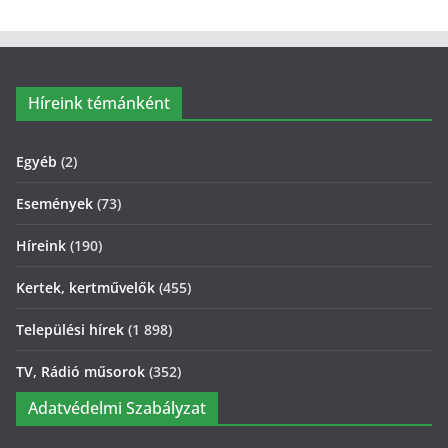
Híreink témánként
Egyéb
(2)
Események
(73)
Híreink
(190)
Kertek, kertművelők
(455)
Települési hírek
(1 898)
TV, Rádió műsorok
(352)
Adatvédelmi Szabályzat