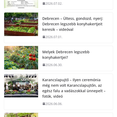
2026.07.02.
Debrecen – Ültess, gondozd, nyerj:
Debrecen legszebb konyhakertjeit
keresik – videóval
2026.07.01.
Melyek Debrecen legszebb
konyhakertjei?
2026.06.30.
Karancslapujtő – Ilyen ceremónia
még nem volt Karancslapujtőn, az
egész falu a vadászokkal ünnepelt –
fotók, videó
2026.06.06.