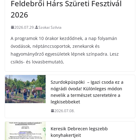
Feldebrői Hárs Szüreti Fesztivál
2026
2026.07.29.
Szokai Szilvia
A programok 10 órakor kezdődnek, a nap folyamán
óvodások, néptánccsoportok, zenekarok és
hagyományőrző egyesületek lépnek színpadra. Lesz
csikós- és lovasbemutató,
Szurdokpüspöki – Igazi csoda ez a
nógrádi óvoda! Különleges módon
nevelik a természet szeretetére a
legkisebbeket
2026.07.08.
Keresik Debrecen legszebb
konyhakertjeit