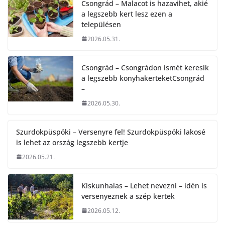
Csongrád – Malacot is hazavihet, akié
a legszebb kert lesz ezen a
településen
2026.05.31.
Csongrád – Csongrádon ismét keresik
a legszebb konyhakerteketCsongrád
–
2026.05.30.
Szurdokpüspöki – Versenyre fel! Szurdokpüspöki lakosé
is lehet az ország legszebb kertje
2026.05.21.
Kiskunhalas – Lehet nevezni – idén is
versenyeznek a szép kertek
2026.05.12.