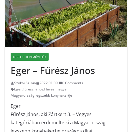
KERTEK, KERTMŰVELŐK
Eger – Fűrész János
Szokai Szilvia
2022.01.09.
0 Comments
Eger
,
Fűrész János
,
Heves megye
,
Magyarország legszebb konyhakertje
Eger
Fűrész János, aki Zártkert 3. – Vegyes
kategóriában érdemelte ki a Magyarország
legszebb konyhakertje országos díjat.