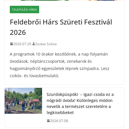
TELEPÜLÉSI HÍREK
Feldebrői Hárs Szüreti Fesztivál
2026
2026.07.29.
Szokai Szilvia
A programok 10 órakor kezdődnek, a nap folyamán
óvodások, néptánccsoportok, zenekarok és
hagyományőrző egyesületek lépnek színpadra. Lesz
csikós- és lovasbemutató,
Szurdokpüspöki – Igazi csoda ez a
nógrádi óvoda! Különleges módon
nevelik a természet szeretetére a
legkisebbeket
2026.07.08.