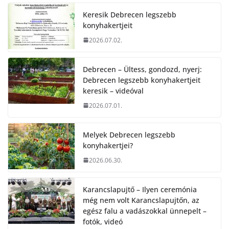
Keresik Debrecen legszebb
konyhakertjeit
2026.07.02.
Debrecen – Ültess, gondozd, nyerj:
Debrecen legszebb konyhakertjeit
keresik – videóval
2026.07.01.
Melyek Debrecen legszebb
konyhakertjei?
2026.06.30.
Karancslapujtő – Ilyen ceremónia
még nem volt Karancslapujtőn, az
egész falu a vadászokkal ünnepelt –
fotók, videó