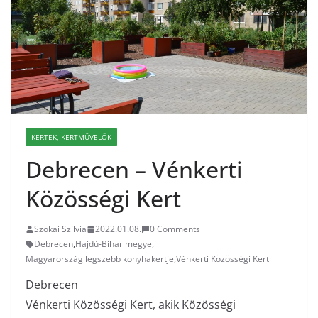
KERTEK, KERTMŰVELŐK
Debrecen – Vénkerti
Közösségi Kert
Szokai Szilvia
2022.01.08.
0 Comments
Debrecen
,
Hajdú-Bihar megye
,
Magyarország legszebb konyhakertje
,
Vénkerti Közösségi Kert
Debrecen
Vénkerti Közösségi Kert, akik Közösségi