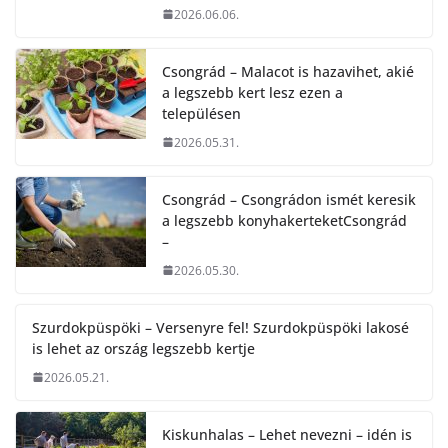
2026.06.06.
Csongrád – Malacot is hazavihet, akié
a legszebb kert lesz ezen a
településen
2026.05.31.
Csongrád – Csongrádon ismét keresik
a legszebb konyhakerteketCsongrád
–
2026.05.30.
Szurdokpüspöki – Versenyre fel! Szurdokpüspöki lakosé
is lehet az ország legszebb kertje
2026.05.21.
Kiskunhalas – Lehet nevezni – idén is