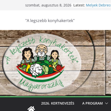
Skip
Latest:
Melyek Debrec
szombat, augusztus 8, 2026
to
konyhakertjei?
Feldebrői Hárs 
content
2026
"A legszebb konyhakertek"
Szurdokpüspöki
nógrádi óvoda
nevelik a termé
legkisebbeket
Keresik Debre
konyhakertjeit
Debrecen – Ült
Debrecen legsz
keresik – videó
2026. KERTNEVEZÉS
A PROGRAM