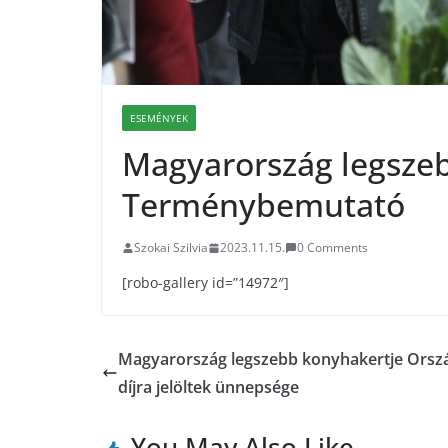
ESEMÉNYEK
Magyarország legsze
Terménybemutató
Szokai Szilvia
2023.11.15.
0 Comments
[robo-gallery id=”14972″]
Magyarország legszebb konyhakertje Orsz
díjra jelöltek ünnepsége
You May Also Like