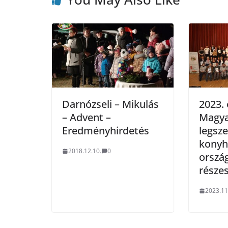
Darnózseli – Mikulás
2023.
– Advent –
Magya
Eredményhirdetés
legsz
konyh
2018.12.10.
0
orszá
részes
2023.11