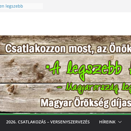
en legszebb
Szüreti Fesztivál
 – Igazi csoda ez a
! Különleges módon
szet szeretetére a
cen legszebb
ess, gondozd, nyerj:
ebb konyhakertjeit
val
2026. CSATLAKOZÁS – VERSENYSZERVEZÉS
HÍREINK