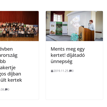
 évben
Ments meg egy
rország
kertet! díjátadó
ebb
ünnepség
akertje
2019.11.25.
0
gos díjban
ült kertek
.08.
0