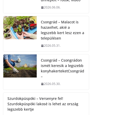
2026.06.06.
Csongrád – Malacot is
hazavihet, akié a
legszebb kert lesz ezen a
településen
2026.05.31.
Csongrád – Csongrádon
ismét keresik a legszebb
konyhakerteketCsongrád
–
2026.05.30.
Szurdokpüspöki – Versenyre fel!
Szurdokpüspöki lakosé is lehet az ország
legszebb kertje