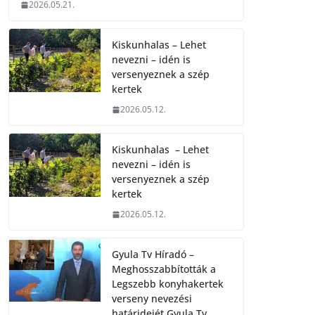
2026.05.21.
Kiskunhalas – Lehet
nevezni – idén is
versenyeznek a szép
kertek
2026.05.12.
Kiskunhalas – Lehet
nevezni – idén is
versenyeznek a szép
kertek
2026.05.12.
Gyula Tv Híradó –
Meghosszabbították a
Legszebb konyhakertek
verseny nevezési
határidejét.Gyula Tv