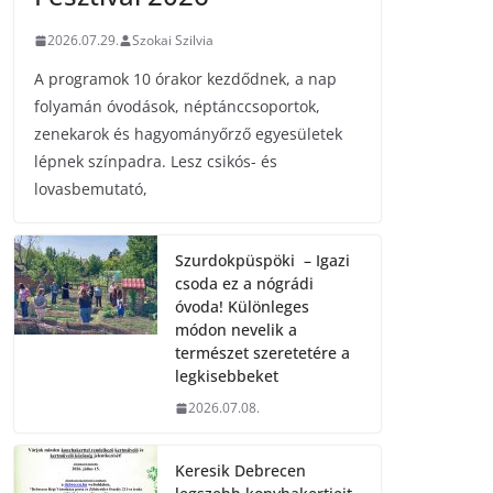
2026.07.29.
Szokai Szilvia
A programok 10 órakor kezdődnek, a nap
folyamán óvodások, néptánccsoportok,
zenekarok és hagyományőrző egyesületek
lépnek színpadra. Lesz csikós- és
lovasbemutató,
Szurdokpüspöki – Igazi
csoda ez a nógrádi
óvoda! Különleges
módon nevelik a
természet szeretetére a
legkisebbeket
2026.07.08.
Keresik Debrecen