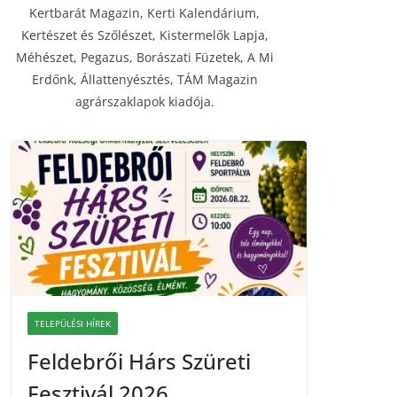
Kertbarát Magazin, Kerti Kalendárium,
Kertészet és Szőlészet, Kistermelők Lapja,
Méhészet, Pegazus, Borászati Füzetek, A Mi
Erdőnk, Állattenyésztés, TÁM Magazin
agrárszaklapok kiadója.
TELEPÜLÉSI HÍREK
Feldebrői Hárs Szüreti
Fesztivál 2026