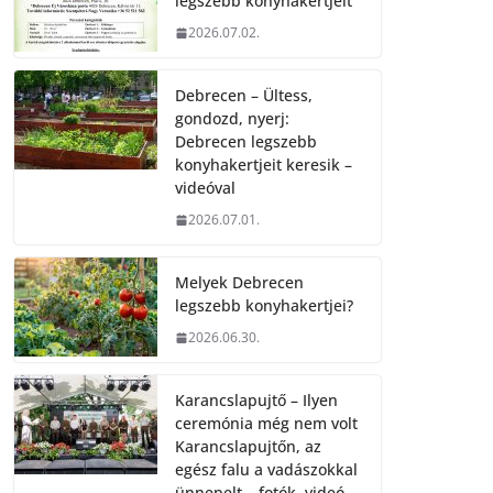
legszebb konyhakertjeit
2026.07.02.
Debrecen – Ültess,
gondozd, nyerj:
Debrecen legszebb
konyhakertjeit keresik –
videóval
2026.07.01.
Melyek Debrecen
legszebb konyhakertjei?
2026.06.30.
Karancslapujtő – Ilyen
ceremónia még nem volt
Karancslapujtőn, az
egész falu a vadászokkal
ünnepelt – fotók, videó