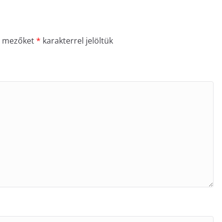
ő mezőket
*
karakterrel jelöltük