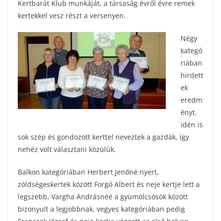
Kertbarát Klub munkáját, a társaság évről évre remek
kertekkel vesz részt a versenyen.
Négy
kategó
riában
hirdett
ek
eredm
ényt,
idén is
sok szép és gondozott kerttel neveztek a gazdák, így
nehéz volt választani közülük.
Balkon kategóriában Herbert Jenőné nyert,
zöldségeskertek között Forgó Albert és neje kertje lett a
legszebb, Vargha Andrásnéé a gyümölcsösök között
bizonyult a legjobbnak, vegyes kategóriában pedig