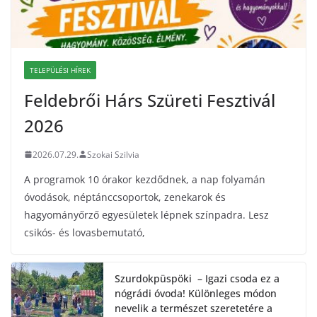
TELEPÜLÉSI HÍREK
Feldebrői Hárs Szüreti Fesztivál
2026
2026.07.29.
Szokai Szilvia
A programok 10 órakor kezdődnek, a nap folyamán
óvodások, néptánccsoportok, zenekarok és
hagyományőrző egyesületek lépnek színpadra. Lesz
csikós- és lovasbemutató,
Szurdokpüspöki – Igazi csoda ez a
nógrádi óvoda! Különleges módon
nevelik a természet szeretetére a