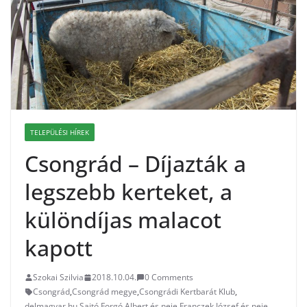
TELEPÜLÉSI HÍREK
Csongrád – Díjazták a
legszebb kerteket, a
különdíjas malacot
kapott
Szokai Szilvia
2018.10.04.
0 Comments
Csongrád
,
Csongrád megye
,
Csongrádi Kertbarát Klub
,
delmagyar.hu Sajtó
,
Forgó Albert és neje
,
Franczek József és neje
,