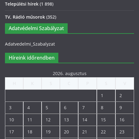
Települési hírek
(1 898)
TV, Rádió műsorok
(352)
Adatvédelmi Szabályzat
Adatvedelmi_Szabalyzat
Híreink időrendben
2026. augusztus
H
K
S
C
P
S
V
1
2
3
4
5
6
7
8
9
10
11
12
13
14
15
16
17
18
19
20
21
22
23