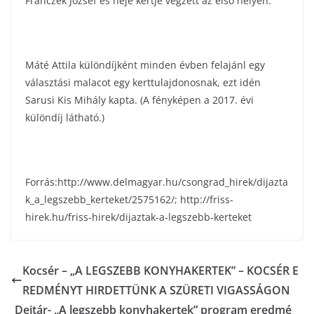
Franczek József és neje kertje végzett az első helyen.
Máté Attila különdíjként minden évben felajánl egy
választási malacot egy kerttulajdonosnak, ezt idén
Sarusi Kis Mihály kapta. (A fényképen a 2017. évi
különdíj látható.)
Forrás:http://www.delmagyar.hu/csongrad_hirek/dijazta
k_a_legszebb_kerteket/2575162/; http://friss-
hirek.hu/friss-hirek/dijaztak-a-legszebb-kerteket
Kocsér – „A LEGSZEBB KONYHAKERTEK” – KOCSÉR E
REDMÉNYT HIRDETTÜNK A SZÜRETI VIGASSÁGON
Dejtár- „A legszebb konyhakertek” program eredmé