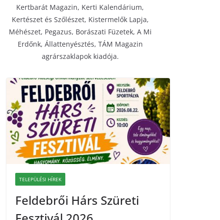
Kertbarát Magazin, Kerti Kalendárium,
Kertészet és Szőlészet, Kistermelők Lapja,
Méhészet, Pegazus, Borászati Füzetek, A Mi
Erdőnk, Állattenyésztés, TÁM Magazin
agrárszaklapok kiadója.
TELEPÜLÉSI HÍREK
Feldebrői Hárs Szüreti
Fesztivál 2026