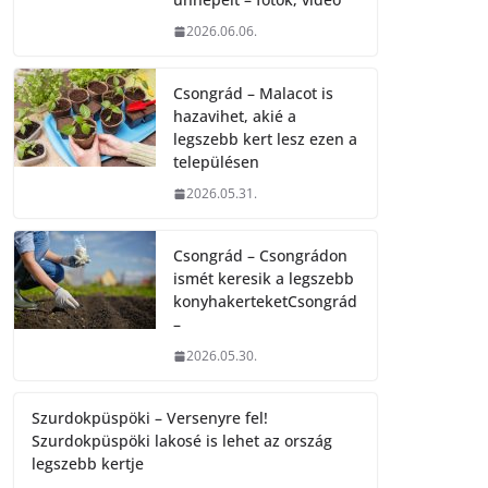
2026.06.06.
Csongrád – Malacot is
hazavihet, akié a
legszebb kert lesz ezen a
településen
2026.05.31.
Csongrád – Csongrádon
ismét keresik a legszebb
konyhakerteketCsongrád
–
2026.05.30.
Szurdokpüspöki – Versenyre fel!
Szurdokpüspöki lakosé is lehet az ország
legszebb kertje