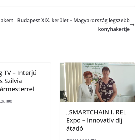
hakert
Budapest XIX. kerület – Magyarország legszebb
konyhakertje
 TV – Interjú
 Szilvia
gármesterrel
.26.
0
„SMARTCHAIN I. REL
Expo – Innovatív díj
átadó