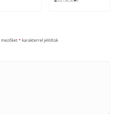
2021.06.26.
0
ő mezőket
*
karakterrel jelöltük