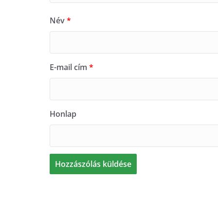
Név
*
E-mail cím
*
Honlap