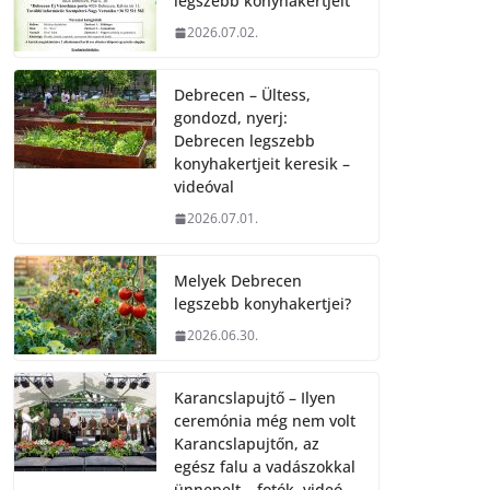
legszebb konyhakertjeit
2026.07.02.
Debrecen – Ültess,
gondozd, nyerj:
Debrecen legszebb
konyhakertjeit keresik –
videóval
2026.07.01.
Melyek Debrecen
legszebb konyhakertjei?
2026.06.30.
Karancslapujtő – Ilyen
ceremónia még nem volt
Karancslapujtőn, az
egész falu a vadászokkal
ünnepelt – fotók, videó