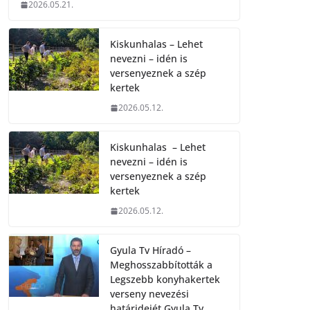
2026.05.21.
Kiskunhalas – Lehet
nevezni – idén is
versenyeznek a szép
kertek
2026.05.12.
Kiskunhalas – Lehet
nevezni – idén is
versenyeznek a szép
kertek
2026.05.12.
Gyula Tv Híradó –
Meghosszabbították a
Legszebb konyhakertek
verseny nevezési
határidejét.Gyula Tv