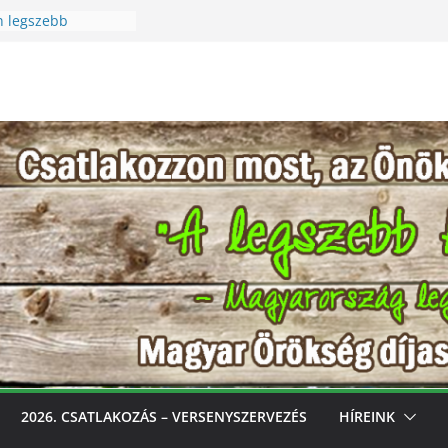
n legszebb
üreti Fesztivál
 Igazi csoda ez a
Különleges módon
zet szeretetére a
n legszebb
s, gondozd, nyerj:
bb konyhakertjeit
l
2026. CSATLAKOZÁS – VERSENYSZERVEZÉS
HÍREINK