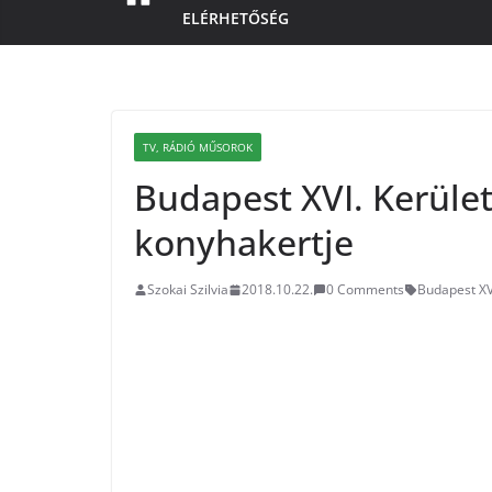
ELÉRHETŐSÉG
TV, RÁDIÓ MŰSOROK
Budapest XVI. Kerüle
konyhakertje
Szokai Szilvia
2018.10.22.
0 Comments
Budapest XVI