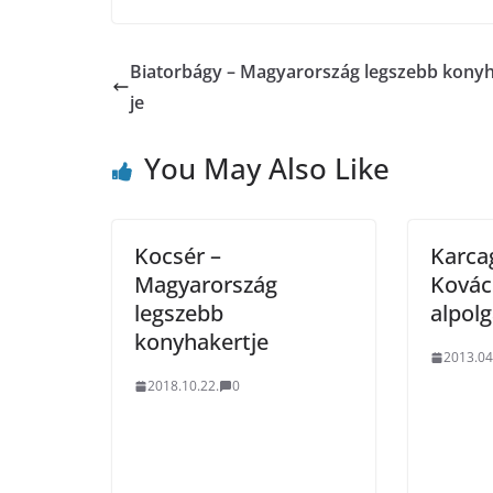
Biatorbágy – Magyarország legszebb kony
je
You May Also Like
Kocsér –
Karcag
Magyarország
Kovács
legszebb
alpol
konyhakertje
2013.04
2018.10.22.
0