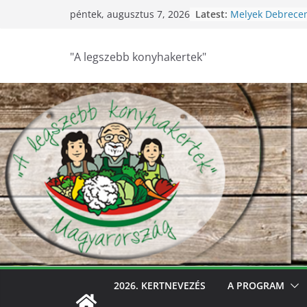
Skip
Latest:
Melyek Debrece
péntek, augusztus 7, 2026
to
konyhakertjei?
Feldebrői Hárs Sz
content
2026
"A legszebb konyhakertek"
Szurdokpüspöki –
nógrádi óvoda! 
nevelik a termés
legkisebbeket
Keresik Debrece
konyhakertjeit
Debrecen – Ültes
Debrecen legsze
keresik – videóva
2026. KERTNEVEZÉS
A PROGRAM