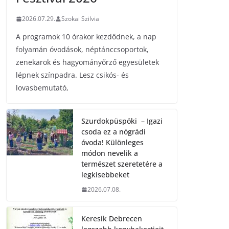
2026.07.29.
Szokai Szilvia
A programok 10 órakor kezdődnek, a nap
folyamán óvodások, néptánccsoportok,
zenekarok és hagyományőrző egyesületek
lépnek színpadra. Lesz csikós- és
lovasbemutató,
Szurdokpüspöki – Igazi
csoda ez a nógrádi
óvoda! Különleges
módon nevelik a
természet szeretetére a
legkisebbeket
2026.07.08.
Keresik Debrecen