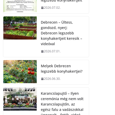
legszebb konyhakertjeit
2026.07.02.
Debrecen – Ültess,
gondozd, nyerj:
Debrecen legszebb
konyhakertjeit keresik –
videóval
2026.07.01.
Melyek Debrecen
legszebb konyhakertjei?
2026.06.30.
Karancslapujtő – Ilyen
ceremónia még nem volt
Karancslapujtőn, az
egész falu a vadászokkal
ünnepelt – fotók, videó