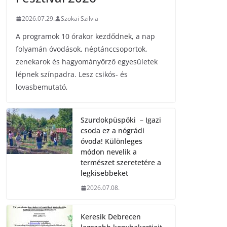
2026.07.29.
Szokai Szilvia
A programok 10 órakor kezdődnek, a nap
folyamán óvodások, néptánccsoportok,
zenekarok és hagyományőrző egyesületek
lépnek színpadra. Lesz csikós- és
lovasbemutató,
Szurdokpüspöki – Igazi
csoda ez a nógrádi
óvoda! Különleges
módon nevelik a
természet szeretetére a
legkisebbeket
2026.07.08.
Keresik Debrecen