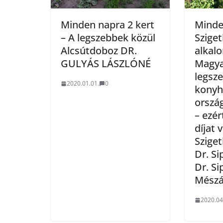
Minden napra 2 kert
Minde
– A legszebbek közül
Szige
Alcsútdoboz DR.
alkal
GULYÁS LÁSZLÓNÉ
Magya
legsz
2020.01.01.
0
konyh
orszá
– ezé
díjat 
Szige
Dr. Si
Dr. S
Mészá
2020.04