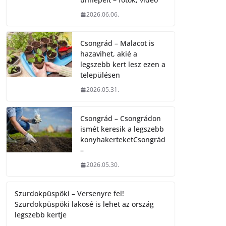
2026.06.06.
Csongrád – Malacot is
hazavihet, akié a
legszebb kert lesz ezen a
településen
2026.05.31.
Csongrád – Csongrádon
ismét keresik a legszebb
konyhakerteketCsongrád
–
2026.05.30.
Szurdokpüspöki – Versenyre fel!
Szurdokpüspöki lakosé is lehet az ország
legszebb kertje