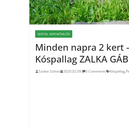
KERTEK, KERTMŰVELŐK
Minden napra 2 kert 
Kóspallag ZALKA GÁ
Szokai Szilvia
2020.02.09.
0 Comments
Kóspallag
,
P