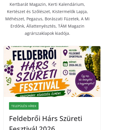
Kertbarát Magazin, Kerti Kalendárium,
Kertészet és Szőlészet, Kistermelők Lapja,
Méhészet, Pegazus, Borászati Füzetek, A Mi
Erdőnk, Állattenyésztés, TÁM Magazin
agrárszaklapok kiadója.
TELEPÜLÉSI HÍREK
Feldebrői Hárs Szüreti
Fesztivál 2026