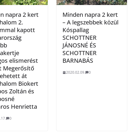
n napra 2 kert
Minden napra 2 kert
thalom 2.
– A legszebbek közül
ommal kapott
Kóspallag
rország
SCHOTTNER
ebb
JÁNOSNÉ ÉS
akertje
SCHOTTNER
gos elismerést
BARNABÁS
rt Megerősítő
2020.02.09.
0
vehetett át
thalom Biokert
pos Zoltán és
iposné
ros Henrietta
.17.
0