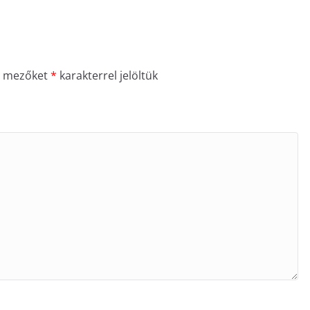
ő mezőket
*
karakterrel jelöltük