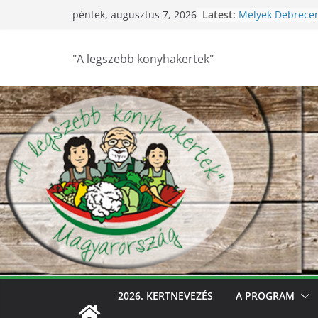
Skip
Latest:
Melyek Debrece
péntek, augusztus 7, 2026
to
konyhakertjei?
Feldebrői Hárs Sz
content
2026
"A legszebb konyhakertek"
Szurdokpüspöki –
nógrádi óvoda! 
nevelik a termés
legkisebbeket
Keresik Debrece
konyhakertjeit
Debrecen – Ültes
Debrecen legsze
keresik – videóva
2026. KERTNEVEZÉS
A PROGRAM