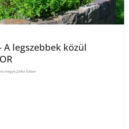
– A legszebbek közül
BOR
est megye
,
Zalka Gábor