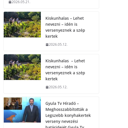
2026.05.21.
Kiskunhalas – Lehet
nevezni – idén is
versenyeznek a szép
kertek
2026.05.12.
Kiskunhalas – Lehet
nevezni – idén is
versenyeznek a szép
kertek
2026.05.12.
Gyula Tv Híradó –
Meghosszabbították a
Legszebb konyhakertek
verseny nevezési
határidejét.Gyula Tv