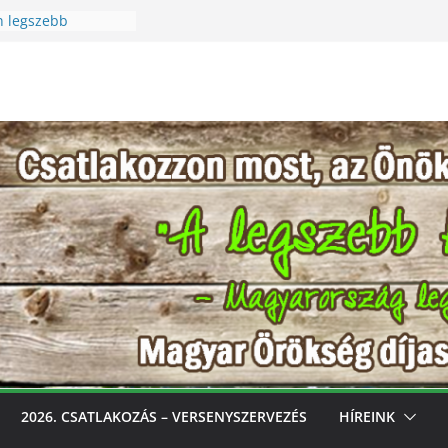
n legszebb
üreti Fesztivál
 Igazi csoda ez a
Különleges módon
zet szeretetére a
n legszebb
s, gondozd, nyerj:
bb konyhakertjeit
l
2026. CSATLAKOZÁS – VERSENYSZERVEZÉS
HÍREINK