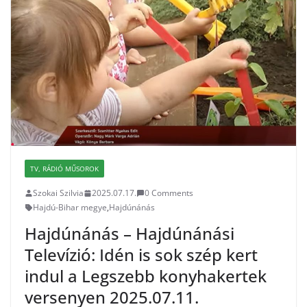
TV, RÁDIÓ MŰSOROK
Szokai Szilvia
2025.07.17.
0 Comments
Hajdú-Bihar megye
,
Hajdúnánás
Hajdúnánás – Hajdúnánási
Televízió: Idén is sok szép kert
indul a Legszebb konyhakertek
versenyen 2025.07.11.