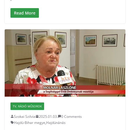
Read More
TV, RÁDIÓ MŰSOROK
Szokai Szilvia
2025.01.03.
0 Comments
Hajdú-Bihar megye
,
Hajdúnánás