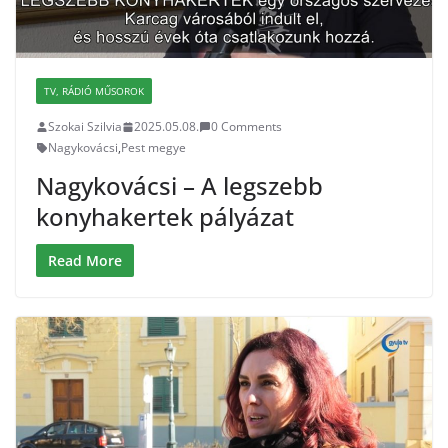
TV, RÁDIÓ MŰSOROK
Szokai Szilvia
2025.05.08.
0 Comments
Nagykovácsi
,
Pest megye
Nagykovácsi – A legszebb
konyhakertek pályázat
Read More