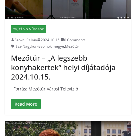
TV, RÁDIÓ MŰSOROK
Szokai Szilvia
2024.10.15.
0 Comments
Jász-Nagykun-Szolnok megye
,
Mezőtúr
Mezőtúr – „A legszebb
konyhakertek” helyi díjátadója
2024.10.15.
Forrás: Mezőtúr Városi Televízió
Read More