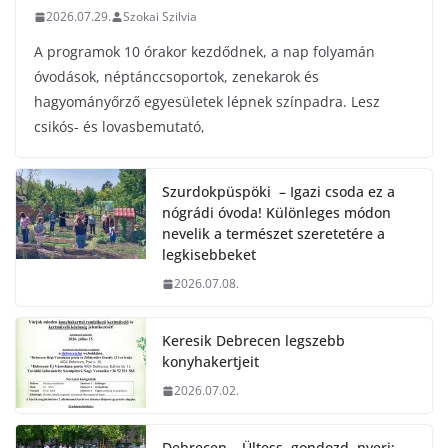
2026.07.29.
Szokai Szilvia
A programok 10 órakor kezdődnek, a nap folyamán
óvodások, néptánccsoportok, zenekarok és
hagyományőrző egyesületek lépnek színpadra. Lesz
csikós- és lovasbemutató,
Szurdokpüspöki – Igazi csoda ez a
nógrádi óvoda! Különleges módon
nevelik a természet szeretetére a
legkisebbeket
2026.07.08.
Keresik Debrecen legszebb
konyhakertjeit
2026.07.02.
Debrecen – Ültess, gondozd, nyerj: