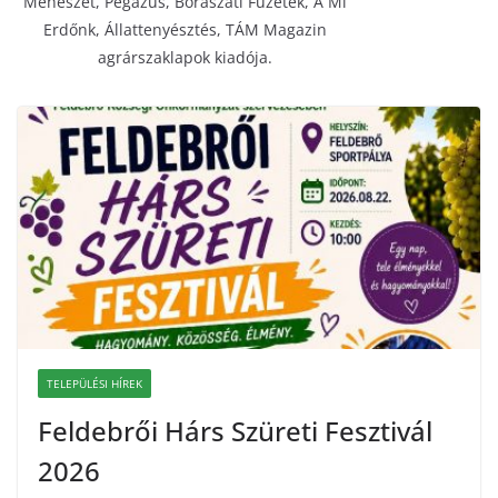
Méhészet, Pegazus, Borászati Füzetek, A Mi
Erdőnk, Állattenyésztés, TÁM Magazin
agrárszaklapok kiadója.
TELEPÜLÉSI HÍREK
Feldebrői Hárs Szüreti Fesztivál
2026