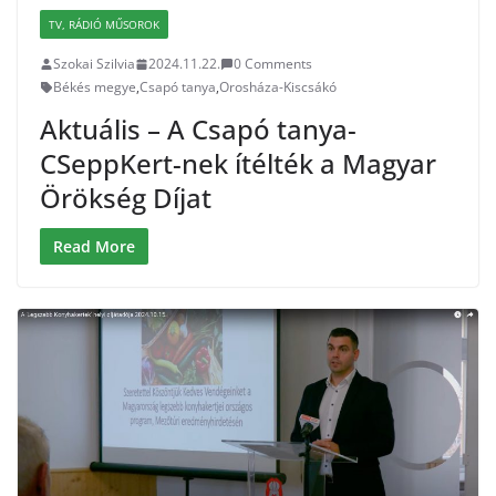
TV, RÁDIÓ MŰSOROK
Szokai Szilvia
2024.11.22.
0 Comments
Békés megye
,
Csapó tanya
,
Orosháza-Kiscsákó
Aktuális – A Csapó tanya-
CSeppKert-nek ítélték a Magyar
Örökség Díjat
Read More