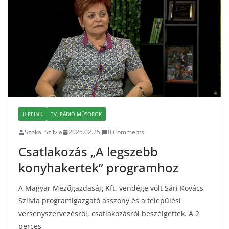
HÍREINK
TV, RÁDIÓ MŰSOROK
Szokai Szilvia
2025.02.25.
0 Comments
Csatlakozás „A legszebb
konyhakertek” programhoz
A Magyar Mezőgazdaság Kft. vendége volt Sári Kovács
Szilvia programigazgató asszony és a települési
versenyszervezésről, csatlakozásról beszélgettek. A 2
perces