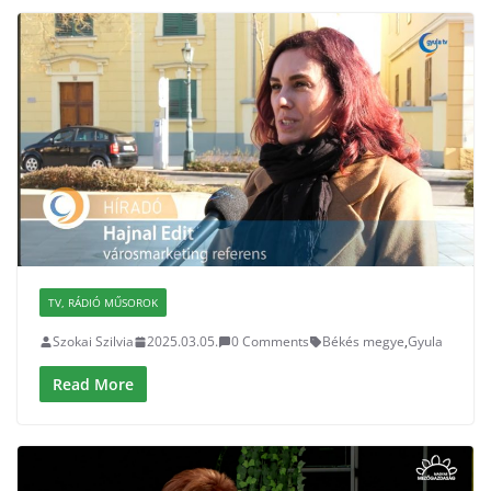
TV, RÁDIÓ MŰSOROK
Szokai Szilvia
2025.03.05.
0 Comments
Békés megye
,
Gyula
Read More