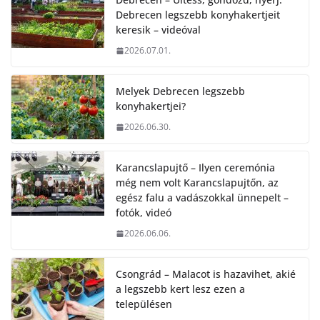
Debrecen legszebb konyhakertjeit
keresik – videóval
2026.07.01.
Melyek Debrecen legszebb
konyhakertjei?
2026.06.30.
Karancslapujtő – Ilyen ceremónia
még nem volt Karancslapujtőn, az
egész falu a vadászokkal ünnepelt –
fotók, videó
2026.06.06.
Csongrád – Malacot is hazavihet, akié
a legszebb kert lesz ezen a
településen