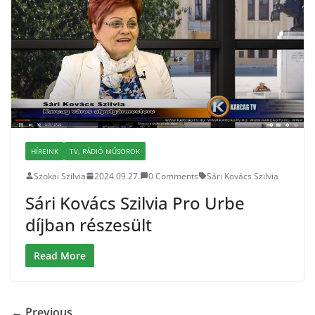
HÍREINK
TV, RÁDIÓ MŰSOROK
Szokai Szilvia
2024.09.27.
0 Comments
Sári Kovács Szilvia
Sári Kovács Szilvia Pro Urbe
díjban részesült
Read More
← Previous