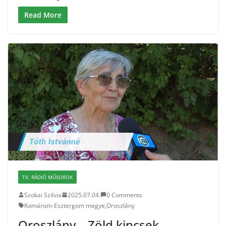
Read More
TV, RÁDIÓ MŰSOROK
Szokai Szilvia
2025.07.04.
0 Comments
Komárom-Esztergom megye
,
Oroszlány
Oroszlány – Zöld kincsek