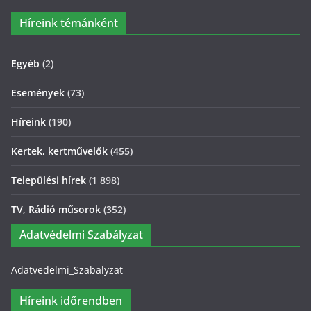
Híreink témánként
Egyéb
(2)
Események
(73)
Híreink
(190)
Kertek, kertművelők
(455)
Települési hírek
(1 898)
TV, Rádió műsorok
(352)
Adatvédelmi Szabályzat
Adatvedelmi_Szabalyzat
Híreink időrendben