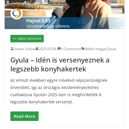
TV, RÁDIÓ MŰSOROK
Szokai Szilvia
2025.03.06.
0 Comments
Békés megye
,
Gyula
Gyula – Idén is versenyeznek a
legszebb konyhakertek
Az elmúlt években egyre növekvő népszerűségnek
örvendett, így az országos kezdeményezéshez
csatlakozva Gyulán 2025-ben is meghirdették A
legszebb konyhakertek versenyt.
Read More