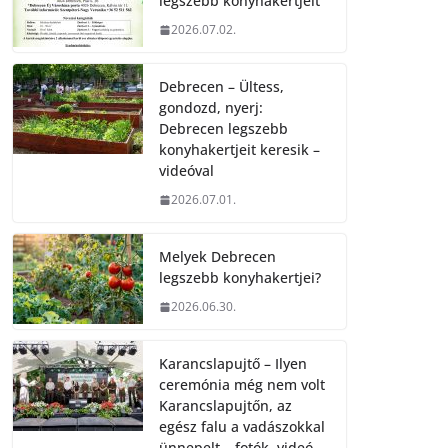
legszebb konyhakertjeit
2026.07.02.
Debrecen – Ültess,
gondozd, nyerj:
Debrecen legszebb
konyhakertjeit keresik –
videóval
2026.07.01.
Melyek Debrecen
legszebb konyhakertjei?
2026.06.30.
Karancslapujtő – Ilyen
ceremónia még nem volt
Karancslapujtőn, az
egész falu a vadászokkal
ünnepelt – fotók, videó