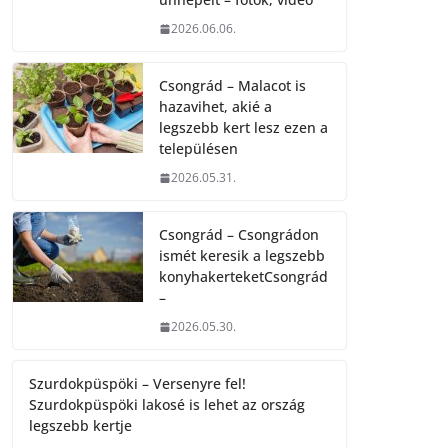
2026.06.06.
Csongrád – Malacot is
hazavihet, akié a
legszebb kert lesz ezen a
településen
2026.05.31.
Csongrád – Csongrádon
ismét keresik a legszebb
konyhakerteketCsongrád
–
2026.05.30.
Szurdokpüspöki – Versenyre fel!
Szurdokpüspöki lakosé is lehet az ország
legszebb kertje