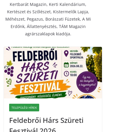
Kertbarát Magazin, Kerti Kalendárium,
Kertészet és Szőlészet, Kistermelők Lapja,
Méhészet, Pegazus, Borászati Füzetek, A Mi
Erdőnk, Állattenyésztés, TÁM Magazin
agrárszaklapok kiadója.
TELEPÜLÉSI HÍREK
Feldebrői Hárs Szüreti
Fesztivál 2026