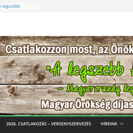
n legszebb
üreti Fesztivál
 Igazi csoda ez a
Különleges módon
zet szeretetére a
n legszebb
s, gondozd, nyerj:
bb konyhakertjeit
l
2026. CSATLAKOZÁS – VERSENYSZERVEZÉS
HÍREINK