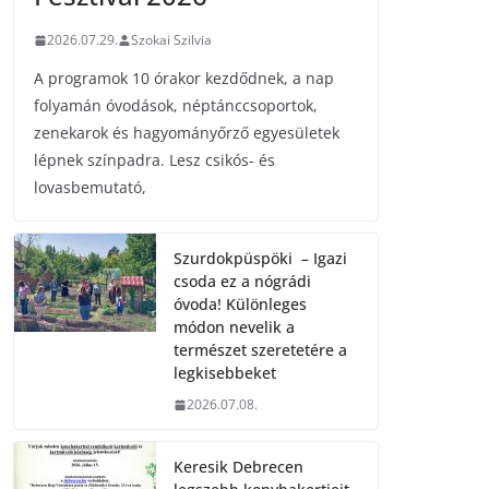
2026.07.29.
Szokai Szilvia
A programok 10 órakor kezdődnek, a nap
folyamán óvodások, néptánccsoportok,
zenekarok és hagyományőrző egyesületek
lépnek színpadra. Lesz csikós- és
lovasbemutató,
Szurdokpüspöki – Igazi
csoda ez a nógrádi
óvoda! Különleges
módon nevelik a
természet szeretetére a
legkisebbeket
2026.07.08.
Keresik Debrecen