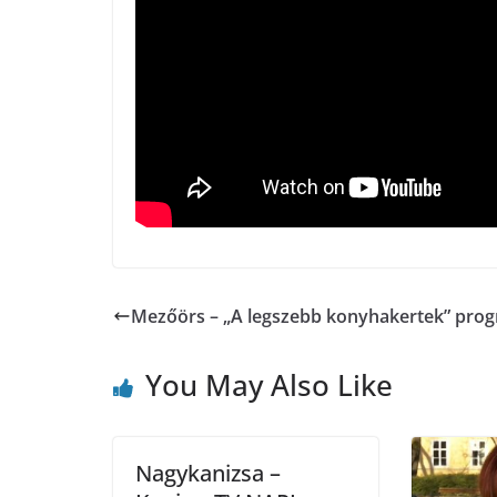
Mezőörs – „A legszebb konyhakertek” pro
You May Also Like
Nagykanizsa –