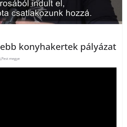
zebb konyhakertek pályázat
i
,
Pest megye