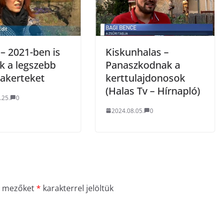
– 2021-ben is
Kiskunhalas –
k a legszebb
Panaszkodnak a
akerteket
kerttulajdonosok
(Halas Tv – Hírnapló)
.25.
0
2024.08.05.
0
ő mezőket
*
karakterrel jelöltük