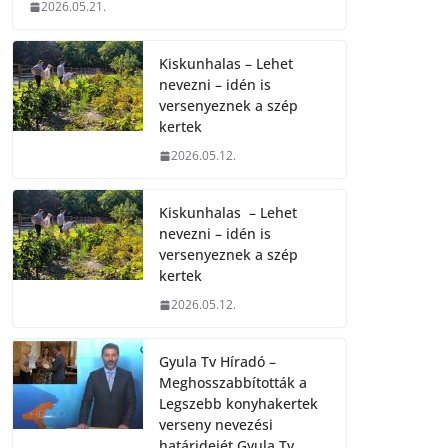
2026.05.21.
Kiskunhalas – Lehet
nevezni – idén is
versenyeznek a szép
kertek
2026.05.12.
Kiskunhalas – Lehet
nevezni – idén is
versenyeznek a szép
kertek
2026.05.12.
Gyula Tv Híradó –
Meghosszabbították a
Legszebb konyhakertek
verseny nevezési
határidejét.Gyula Tv