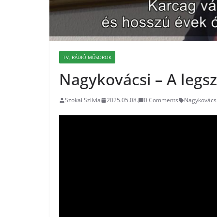
TV, RÁDIÓ MŰSOROK
Nagykovácsi – A legs
Szokai Szilvia
2025.05.08.
0 Comments
Nagykovács