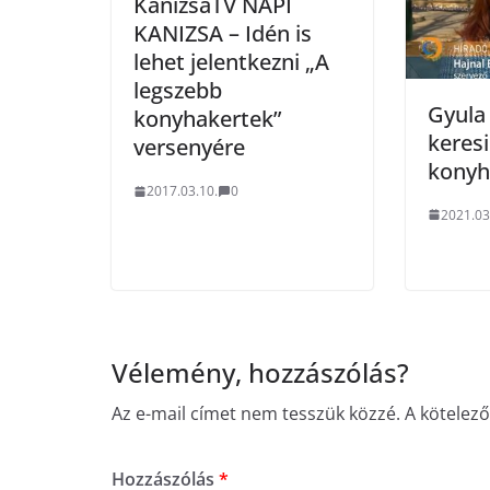
KanizsaTV NAPI
KANIZSA – Idén is
lehet jelentkezni „A
legszebb
Gyula 
konyhakertek”
keresi
versenyére
konyh
2017.03.10.
0
2021.03
Vélemény, hozzászólás?
Az e-mail címet nem tesszük közzé.
A kötelez
Hozzászólás
*