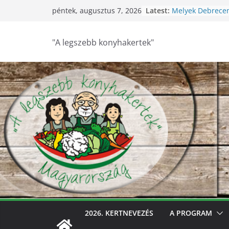
Skip
Latest:
Melyek Debrece
péntek, augusztus 7, 2026
to
konyhakertjei?
Feldebrői Hárs Sz
content
2026
"A legszebb konyhakertek"
Szurdokpüspöki –
nógrádi óvoda! 
nevelik a termés
legkisebbeket
Keresik Debrece
konyhakertjeit
Debrecen – Ültes
Debrecen legsze
keresik – videóva
2026. KERTNEVEZÉS
A PROGRAM