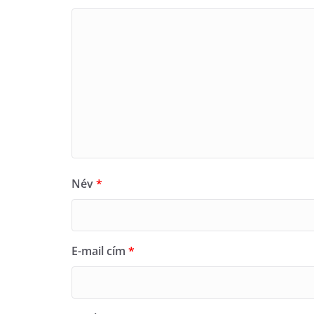
Név
*
E-mail cím
*