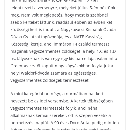
önkormányzattal közös szervezésben. 12 kert
jelentkezett a versenyre, melyeket július 5-én néztünk
meg. Nem volt meglepetés, hogy most is szebbnél
szebb kerteket láttunk, ráadásul ebben az évben két
közösségi kert is indult: a Nagykovácsi Kispatak Óvoda
Dózsa Gy. utcai tagóvodája, és a NATE Kasvirág
Közösségi kertje, ahol immáron 14 család termeszt
magának vegyszermentes zöldséget, a helyi 1.C és 1.D
osztályosoknak is van egy-egy kis parcellája, valamint a
Greenpeace-től kapott magaságyásokban folytatjuk a
helyi Waldorf-óvoda számára az egészséges,
vegyszermentes zöldségek termesztését.
A mini kategóriában négy, a normálban hat kert
nevezett be az idei versenybe. A kertek többségében
vegyszermentes termesztés folyik, ahol néha
alkalmaznak kémiai szereket, ott is szépen vezetik a
permetezési naplót. A 90 éves Dóró Antal pedig minden
évben szép színesen le is rajzolja kertje azévi tervét.