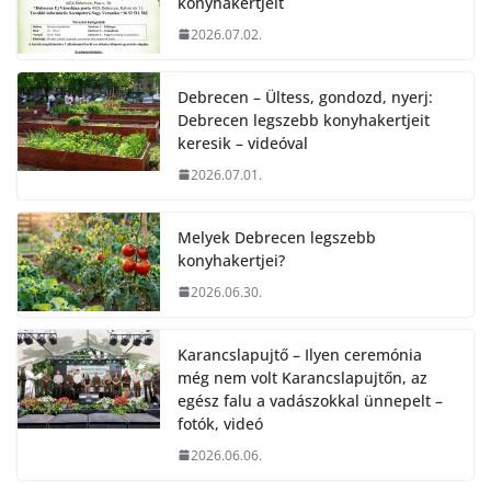
konyhakertjeit
2026.07.02.
Debrecen – Ültess, gondozd, nyerj:
Debrecen legszebb konyhakertjeit
keresik – videóval
2026.07.01.
Melyek Debrecen legszebb
konyhakertjei?
2026.06.30.
Karancslapujtő – Ilyen ceremónia
még nem volt Karancslapujtőn, az
egész falu a vadászokkal ünnepelt –
fotók, videó
2026.06.06.