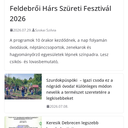
Feldebrői Hárs Szüreti Fesztivál
2026
2026.07.29.
Szokai Szilvia
A programok 10 órakor kezdődnek, a nap folyamán
óvodások, néptánccsoportok, zenekarok és
hagyományőrző egyesületek lépnek színpadra. Lesz
csikós- és lovasbemutató,
Szurdokpüspöki – Igazi csoda ez a
nógrádi óvoda! Különleges módon
nevelik a természet szeretetére a
legkisebbeket
2026.07.08.
Keresik Debrecen legszebb