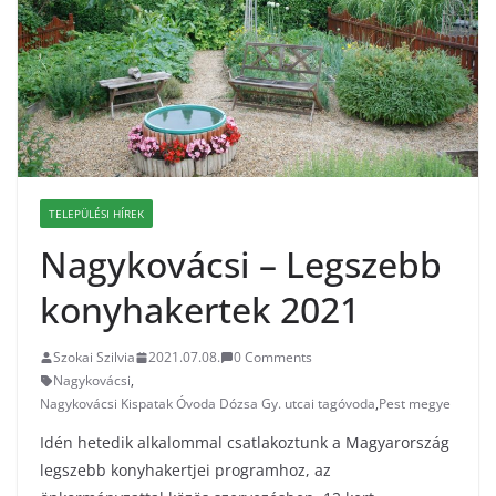
TELEPÜLÉSI HÍREK
Nagykovácsi – Legszebb
konyhakertek 2021
Szokai Szilvia
2021.07.08.
0 Comments
Nagykovácsi
,
Nagykovácsi Kispatak Óvoda Dózsa Gy. utcai tagóvoda
,
Pest megye
Idén hetedik alkalommal csatlakoztunk a Magyarország
legszebb konyhakertjei programhoz, az