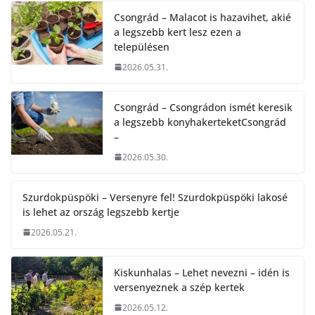
Csongrád – Malacot is hazavihet, akié
a legszebb kert lesz ezen a
településen
2026.05.31.
Csongrád – Csongrádon ismét keresik
a legszebb konyhakerteketCsongrád
–
2026.05.30.
Szurdokpüspöki – Versenyre fel! Szurdokpüspöki lakosé
is lehet az ország legszebb kertje
2026.05.21.
Kiskunhalas – Lehet nevezni – idén is
versenyeznek a szép kertek
2026.05.12.