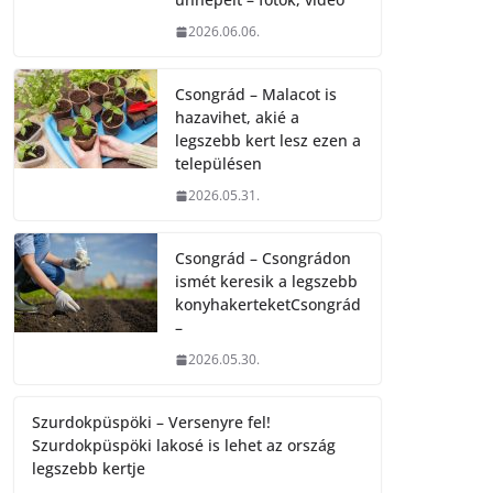
2026.06.06.
Csongrád – Malacot is
hazavihet, akié a
legszebb kert lesz ezen a
településen
2026.05.31.
Csongrád – Csongrádon
ismét keresik a legszebb
konyhakerteketCsongrád
–
2026.05.30.
Szurdokpüspöki – Versenyre fel!
Szurdokpüspöki lakosé is lehet az ország
legszebb kertje