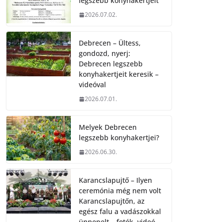
legszebb konyhakertjeit
2026.07.02.
Debrecen – Ültess,
gondozd, nyerj:
Debrecen legszebb
konyhakertjeit keresik –
videóval
2026.07.01.
Melyek Debrecen
legszebb konyhakertjei?
2026.06.30.
Karancslapujtő – Ilyen
ceremónia még nem volt
Karancslapujtőn, az
egész falu a vadászokkal
ünnepelt – fotók, videó