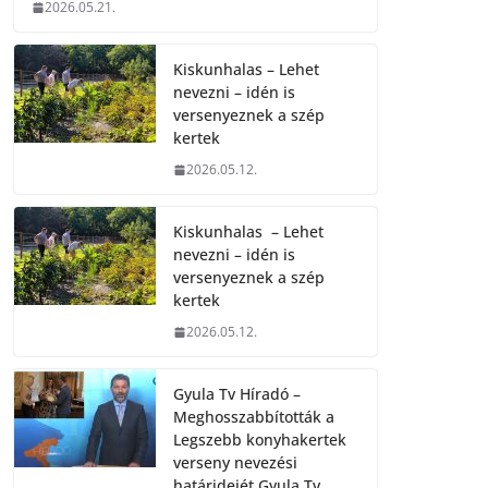
2026.05.21.
Kiskunhalas – Lehet
nevezni – idén is
versenyeznek a szép
kertek
2026.05.12.
Kiskunhalas – Lehet
nevezni – idén is
versenyeznek a szép
kertek
2026.05.12.
Gyula Tv Híradó –
Meghosszabbították a
Legszebb konyhakertek
verseny nevezési
határidejét.Gyula Tv