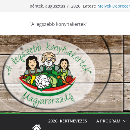
Skip
Latest:
Melyek Debrece
péntek, augusztus 7, 2026
to
konyhakertjei?
Feldebrői Hárs Sz
content
2026
"A legszebb konyhakertek"
Szurdokpüspöki –
nógrádi óvoda! 
nevelik a termés
legkisebbeket
Keresik Debrece
konyhakertjeit
Debrecen – Ültes
Debrecen legsze
keresik – videóva
2026. KERTNEVEZÉS
A PROGRAM