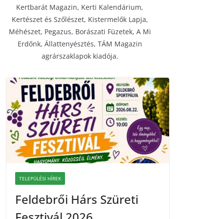
Kertbarát Magazin, Kerti Kalendárium,
Kertészet és Szőlészet, Kistermelők Lapja,
Méhészet, Pegazus, Borászati Füzetek, A Mi
Erdőnk, Állattenyésztés, TÁM Magazin
agrárszaklapok kiadója.
TELEPÜLÉSI HÍREK
Feldebrői Hárs Szüreti
Fesztivál 2026