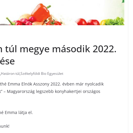
n túl megye második 2022.
lése
,
Határon túl
,
Székelyföldi Bio Egyesület
Máthé Emma Elnök Asszony 2022. évben már nyolcadik
k” – Magyarország legszebb konyhakertjei országos
hé Emma látja el.
nunk!