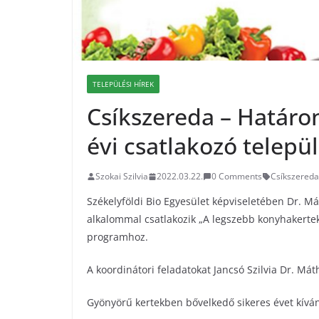
TELEPÜLÉSI HÍREK
Csíkszereda – Határo
évi csatlakozó telepü
Szokai Szilvia
2022.03.22.
0 Comments
Csíkszereda
Székelyföldi Bio Egyesület képviseletében Dr. 
alkalommal csatlakozik „A legszebb konyhakerte
programhoz.
A koordinátori feladatokat Jancsó Szilvia Dr. Mát
Gyönyörű kertekben bővelkedő sikeres évet kívá