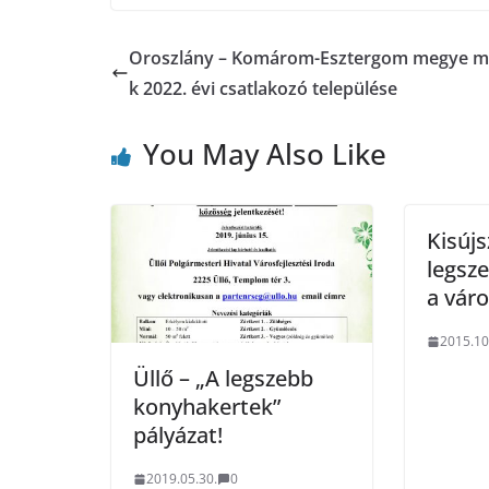
Oroszlány – Komárom-Esztergom megye m
k 2022. évi csatlakozó települése
You May Also Like
Kisújs
legsze
a vár
2015.10
Üllő – „A legszebb
konyhakertek”
pályázat!
2019.05.30.
0