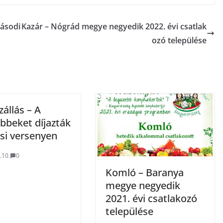
ásodi
Kazár – Nógrád megye negyedik 2022. évi csatlak
ozó települése
zállás – A
bbeket díjazták
osi versenyen
.10.
0
Komló – Baranya
megye negyedik
2021. évi csatlakozó
települése