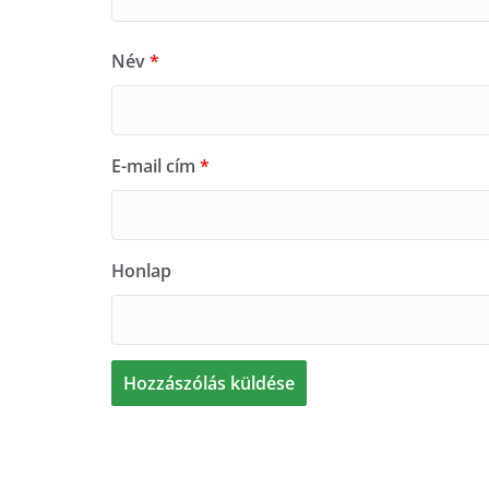
Név
*
E-mail cím
*
Honlap