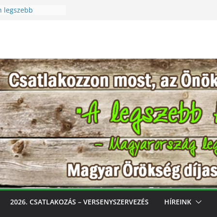
n legszebb
üreti Fesztivál
 Igazi csoda ez a
Különleges módon
zet szeretetére a
n legszebb
s, gondozd, nyerj:
bb konyhakertjeit
l
2026. CSATLAKOZÁS – VERSENYSZERVEZÉS
HÍREINK