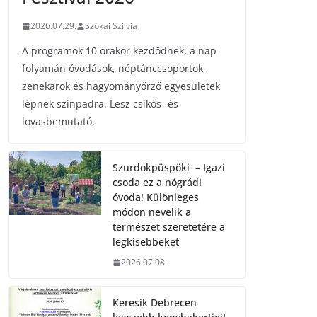
2026.07.29.
Szokai Szilvia
A programok 10 órakor kezdődnek, a nap
folyamán óvodások, néptánccsoportok,
zenekarok és hagyományőrző egyesületek
lépnek színpadra. Lesz csikós- és
lovasbemutató,
Szurdokpüspöki – Igazi
csoda ez a nógrádi
óvoda! Különleges
módon nevelik a
természet szeretetére a
legkisebbeket
2026.07.08.
Keresik Debrecen