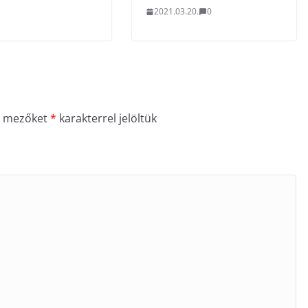
2021.03.20.
0
ő mezőket
*
karakterrel jelöltük