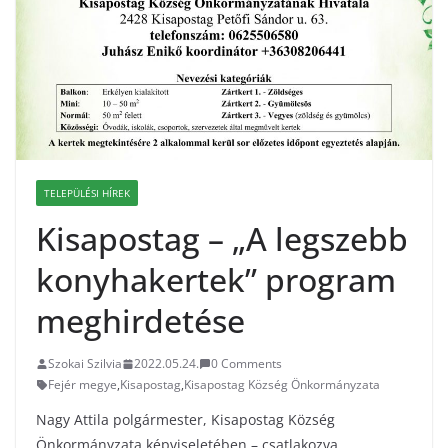
TELEPÜLÉSI HÍREK
Kisapostag – „A legszebb
konyhakertek” program
meghirdetése
Szokai Szilvia
2022.05.24.
0 Comments
Fejér megye
,
Kisapostag
,
Kisapostag Község Önkormányzata
Nagy Attila polgármester, Kisapostag Község
Önkormányzata képviseletében – csatlakozva