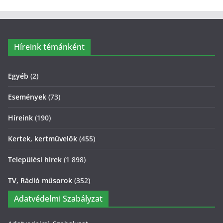
Híreink témánként
Egyéb
(2)
Események
(73)
Híreink
(190)
Kertek, kertművelők
(455)
Települési hírek
(1 898)
TV, Rádió műsorok
(352)
Adatvédelmi Szabályzat