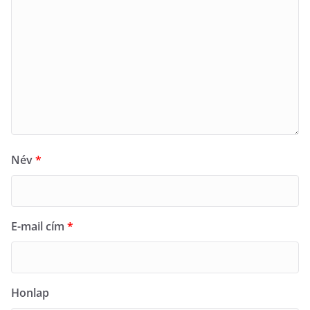
Név
*
E-mail cím
*
Honlap