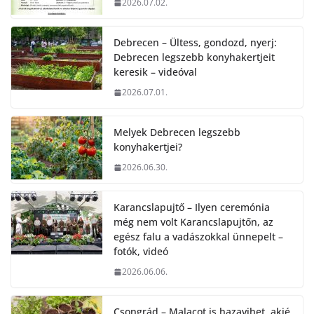
2026.07.02.
Debrecen – Ültess, gondozd, nyerj:
Debrecen legszebb konyhakertjeit
keresik – videóval
2026.07.01.
Melyek Debrecen legszebb
konyhakertjei?
2026.06.30.
Karancslapujtő – Ilyen ceremónia
még nem volt Karancslapujtőn, az
egész falu a vadászokkal ünnepelt –
fotók, videó
2026.06.06.
Csongrád – Malacot is hazavihet, akié