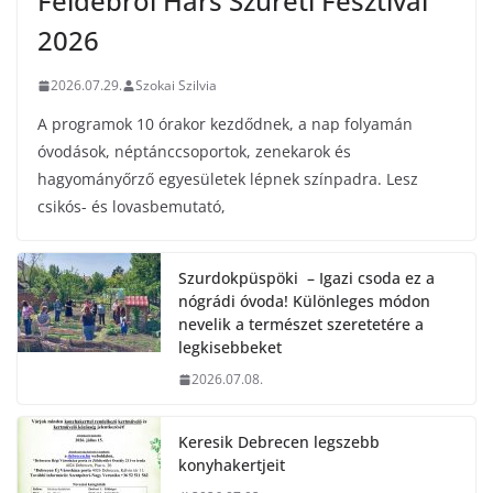
Feldebrői Hárs Szüreti Fesztivál
2026
2026.07.29.
Szokai Szilvia
A programok 10 órakor kezdődnek, a nap folyamán
óvodások, néptánccsoportok, zenekarok és
hagyományőrző egyesületek lépnek színpadra. Lesz
csikós- és lovasbemutató,
Szurdokpüspöki – Igazi csoda ez a
nógrádi óvoda! Különleges módon
nevelik a természet szeretetére a
legkisebbeket
2026.07.08.
Keresik Debrecen legszebb
konyhakertjeit