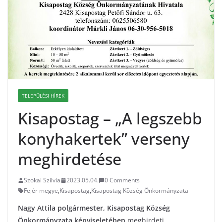
TELEPÜLÉSI HÍREK
Kisapostag – „A legszebb
konyhakertek” verseny
meghirdetése
Szokai Szilvia
2023.05.04.
0 Comments
Fejér megye
,
Kisapostag
,
Kisapostag Község Önkormányzata
Nagy Attila polgármester, Kisapostag Község
Önkormányzata
képviseletében
meghirdeti