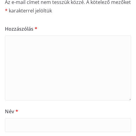
Az e-mail címet nem tesszük közzé.
A kötelező mezőket
*
karakterrel jelöltük
Hozzászólás
*
Név
*