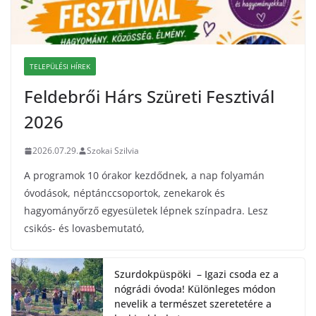
TELEPÜLÉSI HÍREK
Feldebrői Hárs Szüreti Fesztivál
2026
2026.07.29.
Szokai Szilvia
A programok 10 órakor kezdődnek, a nap folyamán
óvodások, néptánccsoportok, zenekarok és
hagyományőrző egyesületek lépnek színpadra. Lesz
csikós- és lovasbemutató,
Szurdokpüspöki – Igazi csoda ez a
nógrádi óvoda! Különleges módon
nevelik a természet szeretetére a