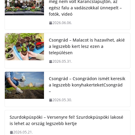
még nem volt Karancslapujtőn, az
egész falu a vadászokkal ünnepelt –
fotók, videó
2026.06.06.
Csongrád – Malacot is hazavihet, akié
a legszebb kert lesz ezen a
településen
2026.05.31.
Csongrád – Csongrádon ismét keresik
a legszebb konyhakerteketCsongrád
–
2026.05.30.
Szurdokpüspöki – Versenyre fel! Szurdokpüspöki lakosé
is lehet az ország legszebb kertje
2026.05.21.