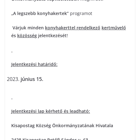
„A legszebb konyhakertek”
programot
Várjuk minden
konyhakerttel rendelkező
kertművelő
és
közösség
jelentkezését!
Jelentkezési határidő:
június 15.
Jelentkezési lap kérhető és leadható:
Kisapostag Község Önkormányzatának Hivatala
2428 Kisapostag Petőfi Sándor u. 63.