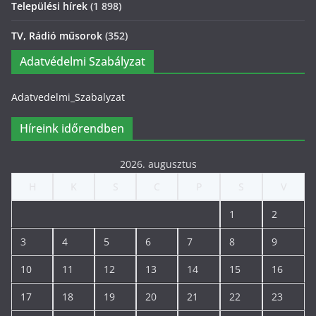
Települési hírek
(1 898)
TV, Rádió műsorok
(352)
Adatvédelmi Szabályzat
Adatvedelmi_Szabalyzat
Híreink időrendben
2026. augusztus
H
K
S
C
P
S
V
1
2
3
4
5
6
7
8
9
10
11
12
13
14
15
16
17
18
19
20
21
22
23