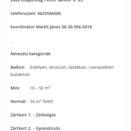
telefonszám: 0625506580
koordinátor Márkli János 06-30-956-5018
Nevezési kategóriák
Balkon
: Erkélyen, teraszon, ládákban, cserepekben
kialakított
2
Mini
: 10 – 50 m
2
Normál
: 50 m
felett
Zártkert 1.
–
Zöldséges
Zártkert 2.
–
Gyümölcsös