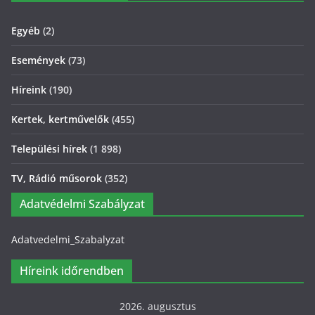
Egyéb
(2)
Események
(73)
Híreink
(190)
Kertek, kertművelők
(455)
Települési hírek
(1 898)
TV, Rádió műsorok
(352)
Adatvédelmi Szabályzat
Adatvedelmi_Szabalyzat
Híreink időrendben
2026. augusztus