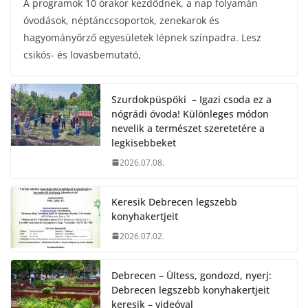
A programok 10 órakor kezdődnek, a nap folyamán
óvodások, néptánccsoportok, zenekarok és
hagyományőrző egyesületek lépnek színpadra. Lesz
csikós- és lovasbemutató,
Szurdokpüspöki – Igazi csoda ez a
nógrádi óvoda! Különleges módon
nevelik a természet szeretetére a
legkisebbeket
2026.07.08.
Keresik Debrecen legszebb
konyhakertjeit
2026.07.02.
Debrecen – Ültess, gondozd, nyerj:
Debrecen legszebb konyhakertjeit
keresik – videóval