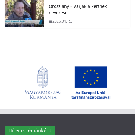
Oroszlány – Várják a kertnek
nevezését
2026.04.15.
Híreink témánként