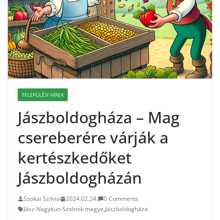
TELEPÜLÉSI HÍREK
Jászboldogháza – Mag
csereberére várják a
kertészkedőket
Jászboldogházán
Szokai Szilvia
2024.02.24.
0 Comments
Jász-Nagykun-Szolnok megye
,
Jászboldogháza