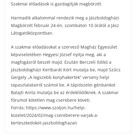
Szakmai előadások is gazdagítják magbörzét.
Harmadik alkalommal rendezik meg a Jászboldogházi
Magbörzét február 24-én, szombaton 10 órától a Jász
Látogatóközpontban.
A szakmai előadásokat a szervező Magház Egyesület
képviseletében Hegyesi József nyitja meg, aki a
magfogásról beszél majd. Ezután Berczeli Ildikó a
Jászboldogházi Kertbarát Kört mutatja be, majd Szűcs
Gergely „A legszebb konyhakertek” verseny helyi
tapasztalatairól számol be. A tápiószelei génbankot
Balajti Anita mutatja be az érdeklődőknek. A szakmai
fórumot kötetlen mag cserebere követi.
Forrás: https://www.szoljon.hu/helyi-
kozelet/2024/02/mag-csereberere-varjak-a-
kerteszkedoket-jaszboldoghazan