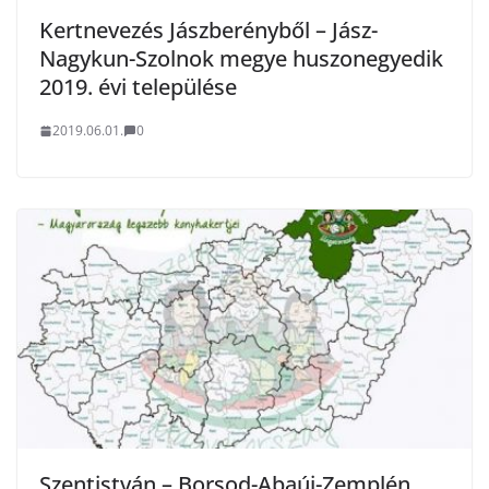
Kertnevezés Jászberényből – Jász-
Nagykun-Szolnok megye huszonegyedik
2019. évi települése
2019.06.01.
0
Szentistván – Borsod-Abaúj-Zemplén