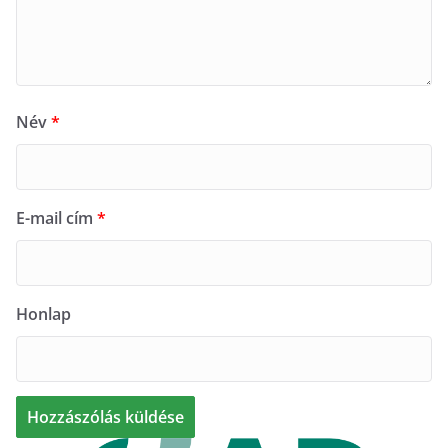
Név
*
E-mail cím
*
Honlap