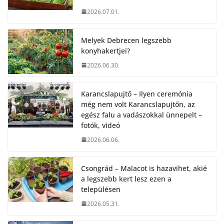
2026.07.01.
Melyek Debrecen legszebb
konyhakertjei?
2026.06.30.
Karancslapujtő – Ilyen ceremónia
még nem volt Karancslapujtőn, az
egész falu a vadászokkal ünnepelt –
fotók, videó
2026.06.06.
Csongrád – Malacot is hazavihet, akié
a legszebb kert lesz ezen a
településen
2026.05.31.