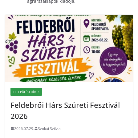
agrárszaklapok kiadója.
TELEPÜLÉSI HÍREK
Feldebrői Hárs Szüreti Fesztivál
2026
2026.07.29.
Szokai Szilvia