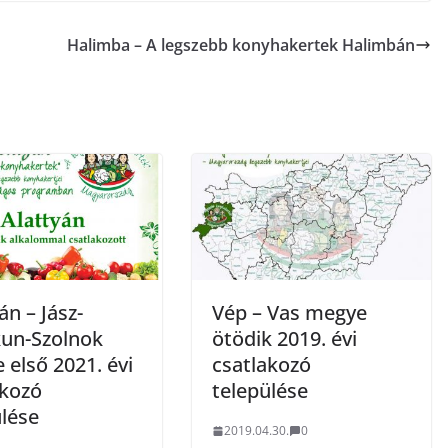
Halimba – A legszebb konyhakertek Halimbán
án – Jász-
Vép – Vas megye
un-Szolnok
ötödik 2019. évi
első 2021. évi
csatlakozó
akozó
települése
ülése
2019.04.30.
0