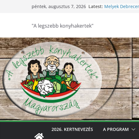
Skip
Latest:
Melyek Debrece
péntek, augusztus 7, 2026
to
konyhakertjei?
Feldebrői Hárs Sz
content
2026
"A legszebb konyhakertek"
Szurdokpüspöki –
nógrádi óvoda! 
nevelik a termés
legkisebbeket
Keresik Debrece
konyhakertjeit
Debrecen – Ültes
Debrecen legsze
keresik – videóva
2026. KERTNEVEZÉS
A PROGRAM