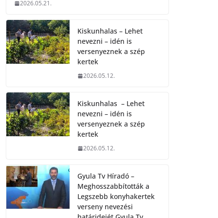
2026.05.21.
Kiskunhalas – Lehet
nevezni – idén is
versenyeznek a szép
kertek
2026.05.12.
Kiskunhalas – Lehet
nevezni – idén is
versenyeznek a szép
kertek
2026.05.12.
Gyula Tv Híradó –
Meghosszabbították a
Legszebb konyhakertek
verseny nevezési
határidejét.Gyula Tv