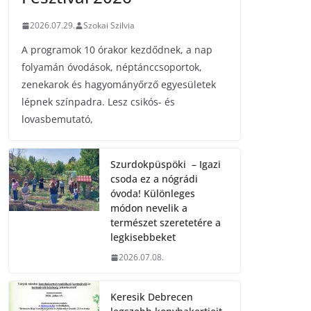
2026.07.29.
Szokai Szilvia
A programok 10 órakor kezdődnek, a nap
folyamán óvodások, néptánccsoportok,
zenekarok és hagyományőrző egyesületek
lépnek színpadra. Lesz csikós- és
lovasbemutató,
Szurdokpüspöki – Igazi
csoda ez a nógrádi
óvoda! Különleges
módon nevelik a
természet szeretetére a
legkisebbeket
2026.07.08.
Keresik Debrecen