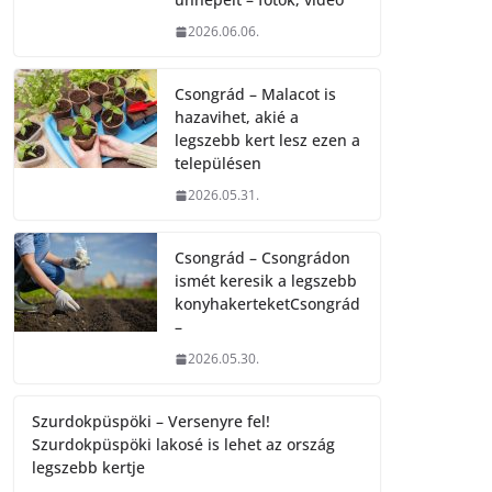
2026.06.06.
Csongrád – Malacot is
hazavihet, akié a
legszebb kert lesz ezen a
településen
2026.05.31.
Csongrád – Csongrádon
ismét keresik a legszebb
konyhakerteketCsongrád
–
2026.05.30.
Szurdokpüspöki – Versenyre fel!
Szurdokpüspöki lakosé is lehet az ország
legszebb kertje