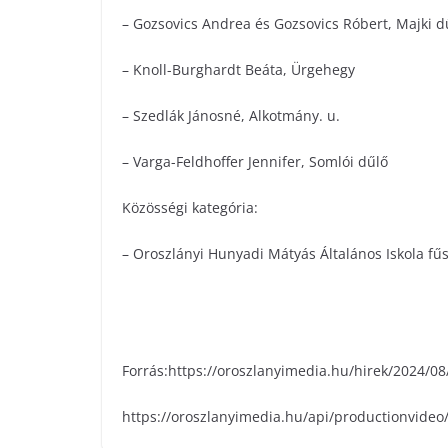
– Gozsovics Andrea és Gozsovics Róbert, Majki d
– Knoll-Burghardt Beáta, Ürgehegy
– Szedlák Jánosné, Alkotmány. u.
– Varga-Feldhoffer Jennifer, Somlói dűlő
Közösségi kategória:
– Oroszlányi Hunyadi Mátyás Általános Iskola fűs
Forrás:https://oroszlanyimedia.hu/hirek/2024/08
https://oroszlanyimedia.hu/api/productionvideo