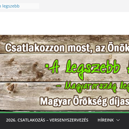
n legszebb
üreti Fesztivál
 Igazi csoda ez a
Különleges módon
zet szeretetére a
n legszebb
s, gondozd, nyerj:
bb konyhakertjeit
l
2026. CSATLAKOZÁS – VERSENYSZERVEZÉS
HÍREINK