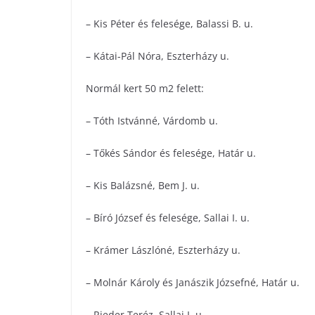
– Kis Péter és felesége, Balassi B. u.
– Kátai-Pál Nóra, Eszterházy u.
Normál kert 50 m2 felett:
– Tóth Istvánné, Várdomb u.
– Tőkés Sándor és felesége, Határ u.
– Kis Balázsné, Bem J. u.
– Bíró József és felesége, Sallai I. u.
– Krámer Lászlóné, Eszterházy u.
– Molnár Károly és Janászik Józsefné, Határ u.
– Rieder Teréz, Sallai I. u.