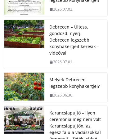
legszebb konyhakertjeit
2026.07.02.
Debrecen – Ültess,
gondozd, nyerj:
Debrecen legszebb
konyhakertjeit keresik –
videóval
2026.07.01.
Melyek Debrecen
legszebb konyhakertjei?
2026.06.30.
Karancslapujtő – Ilyen
ceremónia még nem volt
Karancslapujtőn, az
egész falu a vadászokkal
ünnepelt – fotók, videó