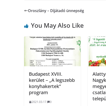
Oroszlány – Díjátadó ünnepség
You May Also Like
Budapest XVIII.
Alatty
kerület – „A legszebb
Nagyk
konyhakertek”
megye 
program
csatl
telep
2021.03.17.
0