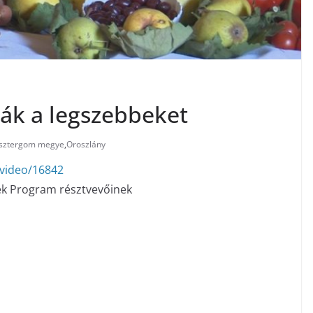
ták a legszebbeket
sztergom megye
,
Oroszlány
nvideo/16842
k Program résztvevőinek