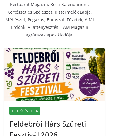
Kertbarát Magazin, Kerti Kalendárium,
Kertészet és Szőlészet, Kistermelők Lapja,
Méhészet, Pegazus, Borászati Füzetek, A Mi
Erdőnk, Állattenyésztés, TÁM Magazin
agrárszaklapok kiadója.
TELEPÜLÉSI HÍREK
Feldebrői Hárs Szüreti
Fesztivál 2026