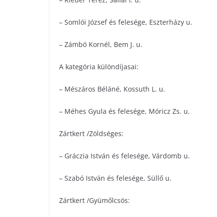
– Somlói József és felesége, Eszterházy u.
– Zámbó Kornél, Bem J. u.
A kategória különdíjasai:
– Mészáros Béláné, Kossuth L. u.
– Méhes Gyula és felesége, Móricz Zs. u.
Zártkert /Zöldséges:
– Gráczia István és felesége, Várdomb u.
– Szabó István és felesége, Süllő u.
Zártkert /Gyümőlcsös: