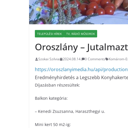
TELEPÜLÉSI HÍREK
TV, RÁDIÓ MŰSOROK
Oroszlány – Jutalmaz
Szokai Szilvia
2024.08.14.
0 Comments
Komárom-E
https://oroszlanyimedia.hu/api/productio
Eredményhirdetés a Legszebb Konyhakerte
Díjazásban részesültek:
Balkon kategória:
– Kenedi Zsuzsanna, Haraszthegyi u.
Mini kert 50 m2-ig: