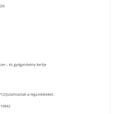
űlő
zer-, és gyógynövény kertje
/12/jutalmaztak-a-legszebbeket;
/16842