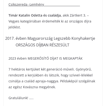
Csíkszereda -Lemhény
Timár Katalin Odetta és családja
,
akik Zártkert 3. –
Vegyes kategóriában érdemelték ki az országos díjra
jelölést.
évben Magyarország Legszebb Konyhakertje
ORSZÁGOS DÍJBAN RÉSZESÜLT
2023 évben MEGERŐSÍTŐ DÍJAT IS MEGKAPTÁK
7 hektáros kertjüket két generáció műveli. Gyönyörű,
rendezett a kerjükben és látszik, hogy szívvel-lélekkel
csinálja a család apraja-naggya. Példaképül szolgálnak
az egész Kovászna megyének.
Gratulálunk! …..