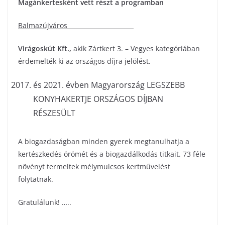
Magánkertesként vett részt a programban
Balmazújváros
Virágoskút Kft.
,
akik Zártkert 3. – Vegyes kategóriában
érdemelték ki az országos díjra jelölést.
és 2021. évben Magyarország LEGSZEBB
KONYHAKERTJE ORSZÁGOS DÍJBAN
RÉSZESÜLT
A biogazdaságban minden gyerek megtanulhatja a
kertészkedés örömét és a biogazdálkodás titkait. 73 féle
növényt termeltek mélymulcsos kertművelést
folytatnak.
Gratulálunk! …..