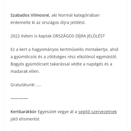
Szabados Vilmosné
,
aki Normál kategóriában
érdemelte ki az országos díjra jelölést.
2022 évben is kaptak ORSZÁGOS DÍJRA JELÖLÉST
Ez a kert a hagyományos kertművelés mintakertje, ahol
a gyümölcsös és a zöldséges rész elkülönül egymástól.
Bogyós gyümölcseit takarással védte a napégés és a
madarak ellen.
Gratulálunk! …..
————-
Kertbarátkör
Egyesület vegye át a
segítő szervezetnek
játó elismerést