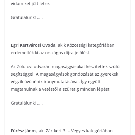
vidám ket jött létre.
Gratulálunk! …..
Egri Kertvárosi Óvoda
,
akik Közösségi kategóriában
érdemelték ki az országos díjra jelölést.
Az Zöld ovi udvarán magaságyásokat készítettek szülői
segítséggel. A magaságyások gondozását az gyerekek
végzik óvónénik iránymutatásával. Így együtt
megtanulnak a vetéstől a szüretig minden lépést
Gratulálunk! …..
Fűrész János
,
aki Zártkert 3. – Vegyes kategóriában