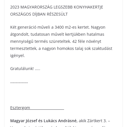
2023 MAGYARORSZÁG LEGSZEBB KONYHAKERTJE
ORSZÁGOS DÍJBAN RÉSZESÜLT
Két generáció műveli a 3400 m2-es kertet. Nagyon
átgondolt, tudatosan művelt kertjükben hatalmas
mennyiségű termés szüreteltek. 42 féle növényt
termesztettek, a nagyon homokos talaj sok szaktudást
igényel.
Gratulálunk! …..
……………..
Esztergom
Magyar József és Lukács Andrásné
,
akik Zártkert 3. –