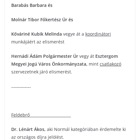
Barabás Barbara
és
Molnár Tibor Főkertész Úr és
Kőváriné Kubik Melinda
vegye át a
koordinátori
munkájáért az elismerést
Hernádi Ádám
Polgármester Úr
vegy át
Esztergom
Megyei Jogú Város Önkormányzata
,
mint
csatlakozó
szervezetnek járó elismerést.
……………..
Feldebrő
Dr. Lénárt Ákos
,
aki Normál kategóriában érdemelte ki
az országos díjra jelölést.