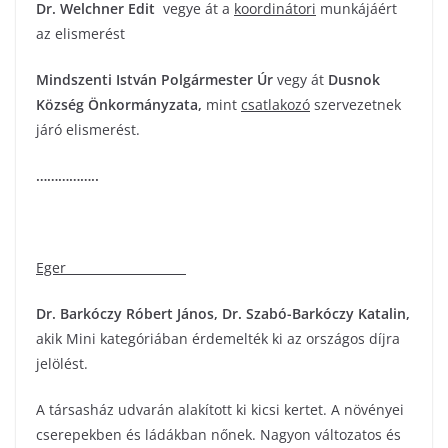
Dr. Welchner Edit
vegye át a
koordinátori
munkájáért
az elismerést
Mindszenti István Polgármester Úr
vegy át
Dusnok
Község Önkormányzata
,
mint
csatlakozó
szervezetnek
járó elismerést.
……………..
Eger
Dr. Barkóczy Róbert János, Dr. Szabó-Barkóczy Katalin
,
akik Mini kategóriában érdemelték ki az országos díjra
jelölést.
A társasház udvarán alakított ki kicsi kertet. A növényei
cserepekben és ládákban nőnek. Nagyon változatos és