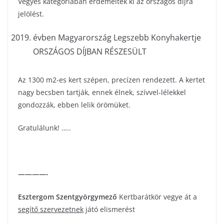
Vegyes kategóriában érdemelték ki az országos díjra
jelölést.
évben Magyarország Legszebb Konyhakertje
ORSZÁGOS DÍJBAN RÉSZESÜLT
Az 1300 m2-es kert szépen, precízen rendezett. A kertet
nagy becsben tartják, ennek élnek, szívvel-lélekkel
gondozzák, ebben lelik örömüket.
Gratulálunk! …..
————-
Esztergom Szentgyörgymező
Kertbarátkör vegye át a
segítő szervezetnek
játó elismerést