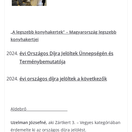
„A legszebb konyhakertek” – Magyarország legszebb
konyhakertjei
évi Országos Díjra Jelöltek Ünnepségén és
Terménybemutatója
évi országos díjra jelöltek a következők
Aldebrő
Uzelman Józsefné
,
aki Zártkert 3. – Vegyes kategóriában
érdemelte ki az országos díjra jelölést.