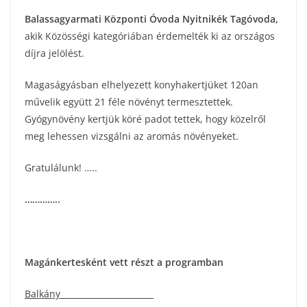
Balassagyarmati Központi Óvoda Nyitnikék Tagóvoda
,
akik Közösségi kategóriában érdemelték ki az országos
díjra jelölést.
Magaságyásban elhelyezett konyhakertjüket 120an
művelik együtt 21 féle növényt termesztettek.
Gyógynövény kertjük köré padot tettek, hogy közelről
meg lehessen vizsgálni az aromás növényeket.
Gratulálunk! …..
…………..
Magánkertesként vett részt a programban
Balkány