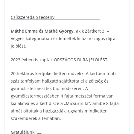
Csíkszereda-Szécseny
Máthé Emma és Máthé György
,
akik Zártkert 3. –
Vegyes kategóriában érdemelték ki az országos díjra
jelölést.
2023 évben is kaptak ORSZÁGOS DÍJRA JELÖLÉST
20 hektáros kertjüket ketten művelik. A kertben több
száz tanfolyam hallgató sajátította el a zöltség és
gyümölcstermesztés bio módszereit. A
gyümölcstermesztésben 4 fajta metszési forma van
kialakítva és a kert dísze a „Micsurin fa”, amibe 8 fajta
almát oltottak a házigazdák, ugyanis mindketten
szakemberek a témában.
Gratulálunk! …..