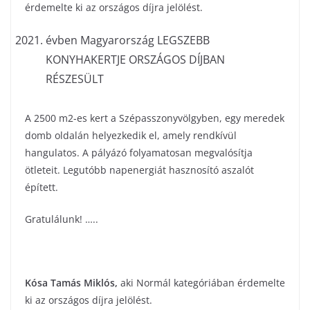
érdemelte ki az országos díjra jelölést.
évben Magyarország LEGSZEBB
KONYHAKERTJE ORSZÁGOS DÍJBAN
RÉSZESÜLT
A 2500 m2-es kert a Szépasszonyvölgyben, egy meredek
domb oldalán helyezkedik el, amely rendkívül
hangulatos. A pályázó folyamatosan megvalósítja
ötleteit. Legutóbb napenergiát hasznosító aszalót
épített.
Gratulálunk! …..
Kósa Tamás Miklós
,
aki Normál kategóriában érdemelte
ki az országos díjra jelölést.