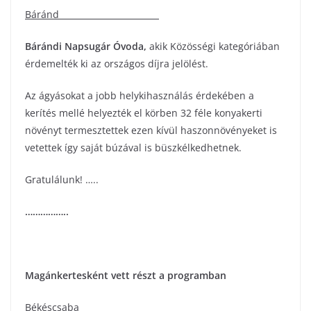
Báránd
Bárándi Napsugár Óvoda
,
akik Közösségi kategóriában
érdemelték ki az országos díjra jelölést.
Az ágyásokat a jobb helykihasználás érdekében a
kerítés mellé helyezték el körben 32 féle konyakerti
növényt termesztettek ezen kívül haszonnövényeket is
vetettek így saját búzával is büszkélkedhetnek.
Gratulálunk! …..
……………..
Magánkertesként vett részt a programban
Békéscsaba