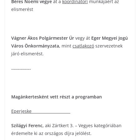
Béres Noémi
vegye
át a
koordinátori
munkájáért az
elismerést
Vágner Ákos
Polgármester Úr
vegy át
Eger Megyei Jogú
Város Önkormányzata
,
mint
csatlakozó
szervezetnek
járó elismerést.
……………..
Magánkertesként vett részt a programban
Eperjeske
Szilágyi Ferenc
,
aki Zártkert 3. – Vegyes kategóriában
érdemelte ki az országos díjra jelölést.