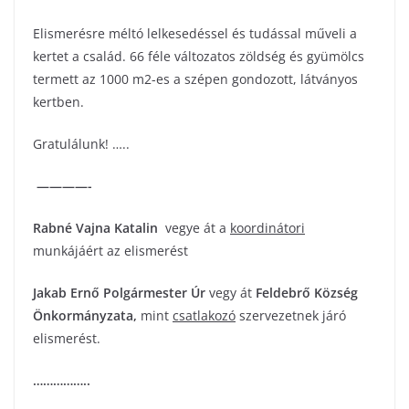
Elismerésre méltó lelkesedéssel és tudással műveli a
kertet a család. 66 féle változatos zöldség és gyümölcs
termett az 1000 m2-es a szépen gondozott, látványos
kertben.
Gratulálunk! …..
————-
Rabné Vajna Katalin
vegye át a
koordinátori
munkájáért az elismerést
Jakab Ernő
Polgármester Úr
vegy át
Feldebrő Község
Önkormányzata
,
mint
csatlakozó
szervezetnek járó
elismerést.
……………..