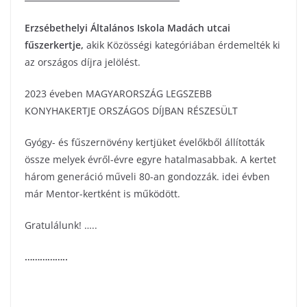
Erzsébethelyi Általános Iskola Madách utcai
fűszerkertje
,
akik Közösségi kategóriában érdemelték ki
az országos díjra jelölést.
2023 éveben MAGYARORSZÁG LEGSZEBB
KONYHAKERTJE ORSZÁGOS DÍJBAN RÉSZESÜLT
Gyógy- és fűszernövény kertjüket évelőkből állították
össze melyek évről-évre egyre hatalmasabbak. A kertet
három generáció műveli 80-an gondozzák. idei évben
már Mentor-kertként is működött.
Gratulálunk! …..
……………..