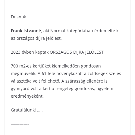
Dusnok
Frank Istvánné
,
aki Normál kategóriában érdemelte ki
az országos díjra jelölést.
2023 évben kaptak ORSZÁGOS DÍJRA JELÖLÉST
700 m2-es kertjüket kiemelkedően gondosan
megművelik. A 61 féle növényközött a zöldségek széles
választéka volt fellehető. A szárasság ellenére is
gyönyörű volt a kert a rengeteg gondozás, figyelem
eredményeként.
Gratulálunk! …..
————-