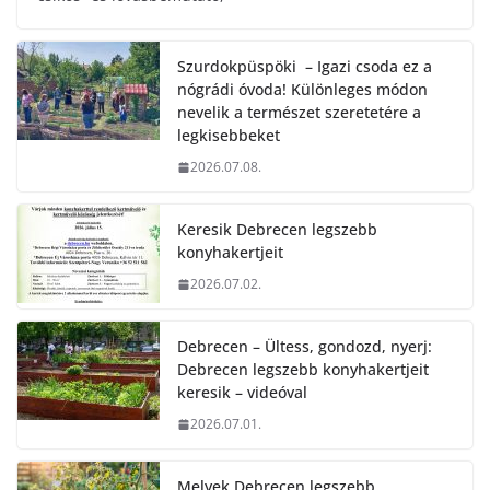
Szurdokpüspöki – Igazi csoda ez a
nógrádi óvoda! Különleges módon
nevelik a természet szeretetére a
legkisebbeket
2026.07.08.
Keresik Debrecen legszebb
konyhakertjeit
2026.07.02.
Debrecen – Ültess, gondozd, nyerj:
Debrecen legszebb konyhakertjeit
keresik – videóval
2026.07.01.
Melyek Debrecen legszebb