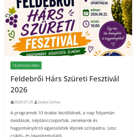
TELEPÜLÉSI HÍREK
Feldebrői Hárs Szüreti Fesztivál
2026
2026.07.29.
Szokai Szilvia
A programok 10 órakor kezdődnek, a nap folyamán
óvodások, néptánccsoportok, zenekarok és
hagyományőrző egyesületek lépnek színpadra. Lesz
csikós- és lovasbemutató,