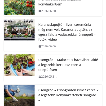
konyhakertjei?
2026.06.30.
Karancslapujtő – Ilyen ceremónia
még nem volt Karancslapujtőn, az
egész falu a vadászokkal ünnepelt –
fotók, videó
2026.06.06.
Csongrád – Malacot is hazavihet, akié
a legszebb kert lesz ezen a
településen
2026.05.31.
Csongrád – Csongrádon ismét keresik
a legszebb konyhakerteketCsongrád
–