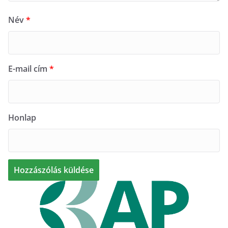
Név
*
E-mail cím
*
Honlap