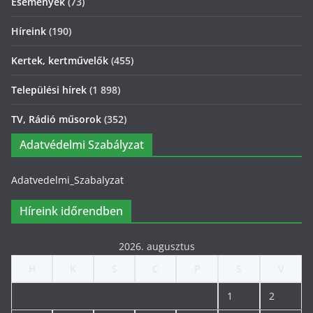
Események
(73)
Híreink
(190)
Kertek, kertművelők
(455)
Települési hírek
(1 898)
TV, Rádió műsorok
(352)
Adatvédelmi Szabályzat
Adatvedelmi_Szabalyzat
Híreink időrendben
2026. augusztus
H
K
S
C
P
S
V
1
2