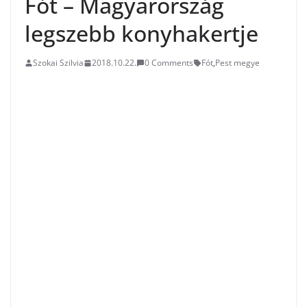
Fót – Magyarország
legszebb konyhakertje
Szokai Szilvia
2018.10.22.
0 Comments
Fót
,
Pest megye