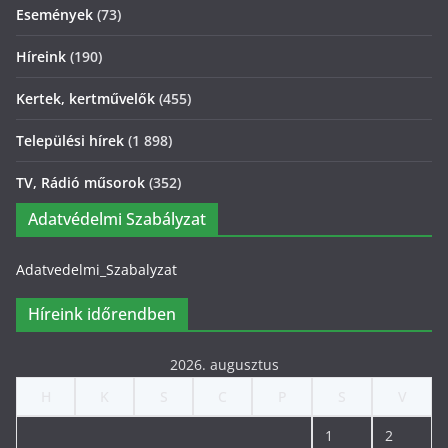
Események
(73)
Híreink
(190)
Kertek, kertművelők
(455)
Települési hírek
(1 898)
TV, Rádió műsorok
(352)
Adatvédelmi Szabályzat
Adatvedelmi_Szabalyzat
Híreink időrendben
2026. augusztus
H
K
S
C
P
S
V
1
2