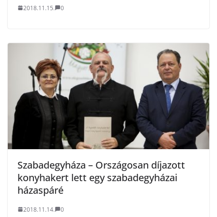
2018.11.15.
0
Szabadegyháza – Országosan díjazott
konyhakert lett egy szabadegyházai
házaspáré
2018.11.14.
0