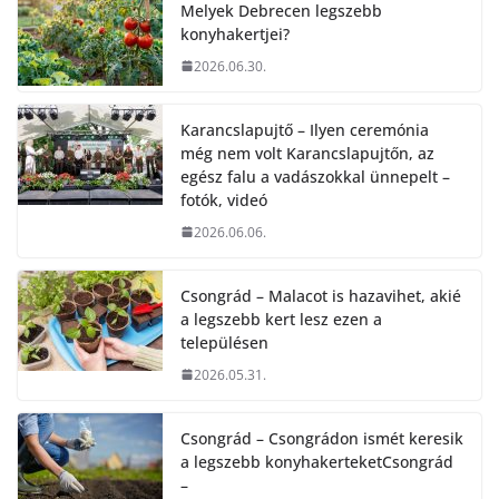
Melyek Debrecen legszebb
konyhakertjei?
2026.06.30.
Karancslapujtő – Ilyen ceremónia
még nem volt Karancslapujtőn, az
egész falu a vadászokkal ünnepelt –
fotók, videó
2026.06.06.
Csongrád – Malacot is hazavihet, akié
a legszebb kert lesz ezen a
településen
2026.05.31.
Csongrád – Csongrádon ismét keresik
a legszebb konyhakerteketCsongrád
–