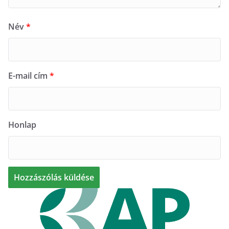
Név
*
E-mail cím
*
Honlap