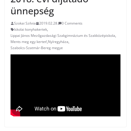
ünnepség
Szokai Szilvia
2019.02.28.
0 Comments
Iskolai konyhakertek
,
Lippai János Mezőgazdasági Szakgimnázium és Szakközépiskola
,
Ments meg egy kertet!
,
Nyíregyháza
,
Szabolcs-Szatmár-Bereg megye