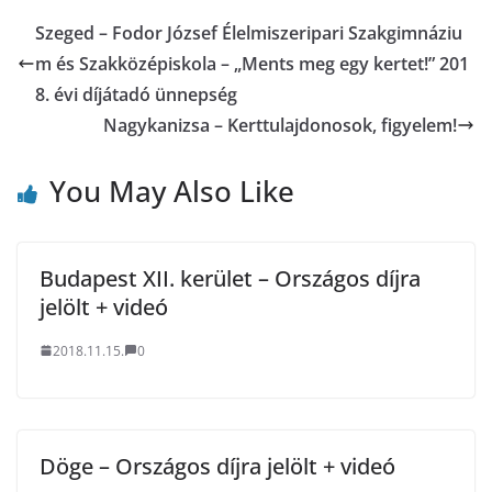
Szeged – Fodor József Élelmiszeripari Szakgimnáziu
m és Szakközépiskola – „Ments meg egy kertet!” 201
8. évi díjátadó ünnepség
Nagykanizsa – Kerttulajdonosok, figyelem!
You May Also Like
Budapest XII. kerület – Országos díjra
jelölt + videó
2018.11.15.
0
Döge – Országos díjra jelölt + videó