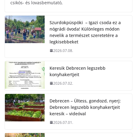
csikós- és lovasbemutató,
Szurdokpüspöki – Igazi csoda ez a
nógrádi óvoda! Különleges módon
nevelik a természet szeretetére a
legkisebbeket
2026.07.08.
Keresik Debrecen legszebb
konyhakertjeit
2026.07.02.
Debrecen – Ültess, gondozd, nyerj:
Debrecen legszebb konyhakertjeit
keresik – videóval
2026.07.01.