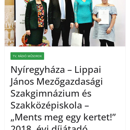
TV, RÁDIÓ MŰSOROK
Nyíregyháza – Lippai
János Mezőgazdasági
Szakgimnázium és
Szakközépiskola –
„Ments meg egy kertet!”
2018. évi díjátadó