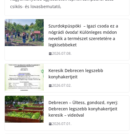
csikós- és lovasbemutató,
Szurdokpüspöki – Igazi csoda ez a
nógrádi óvoda! Különleges módon
nevelik a természet szeretetére a
legkisebbeket
2026.07.08.
Keresik Debrecen legszebb
konyhakertjeit
2026.07.02.
Debrecen – Ültess, gondozd, nyerj:
Debrecen legszebb konyhakertjeit
keresik – videóval
2026.07.01.