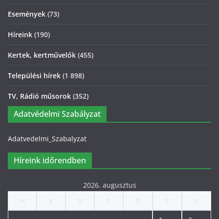
Események
(73)
Híreink
(190)
Kertek, kertművelők
(455)
Települési hírek
(1 898)
TV, Rádió műsorok
(352)
Adatvédelmi Szabályzat
Adatvedelmi_Szabalyzat
Híreink időrendben
2026. augusztus
H
K
S
C
P
S
V