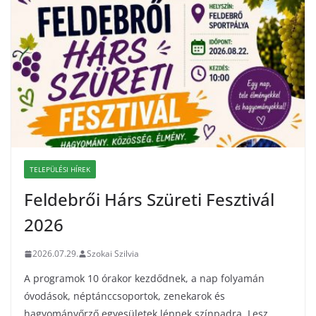
TELEPÜLÉSI HÍREK
Feldebrői Hárs Szüreti Fesztivál
2026
2026.07.29.
Szokai Szilvia
A programok 10 órakor kezdődnek, a nap folyamán
óvodások, néptánccsoportok, zenekarok és
hagyományőrző egyesületek lépnek színpadra. Lesz