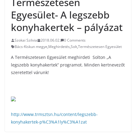
Természetesen
Egyesület- A legszebb
konyhakertek – pályázat
Szokai Szilvia
2018.06.02.
0 Comments
Bács-Kiskun megye
,
Meghirdetés
,
Solt
,
Természetesen Egyesület
A Természetesen Egyesület meghirdeti Solton „A
legszebb konyhakertek” programot. Minden kertnevezőt
szeretettel várunk!
http://www.trmsztsn.hu/content/legszebb-
konyhakertek-p%C3%A1ly%C3%A1zat