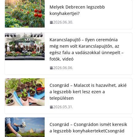
Melyek Debrecen legszebb
konyhakertjei?
2026.06.30.
Karancslapujtő – Ilyen ceremónia
még nem volt Karancslapujtőn, az
egész falu a vadászokkal ünnepelt –
fotók, videó
2026.06.06.
Csongrád – Malacot is hazavihet, akié
a legszebb kert lesz ezen a
településen
2026.05.31.
Csongrád – Csongrádon ismét keresik
a legszebb konyhakerteketCsongrád