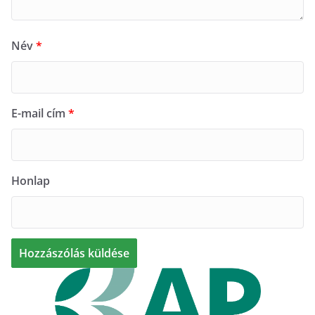
Név
*
E-mail cím
*
Honlap