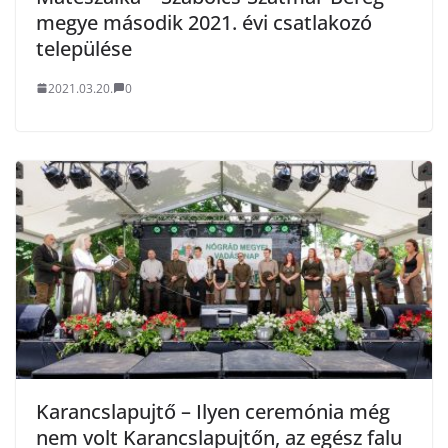
megye második 2021. évi csatlakozó
települése
2021.03.20.
0
Karancslapujtő – Ilyen ceremónia még
nem volt Karancslapujtőn, az egész falu