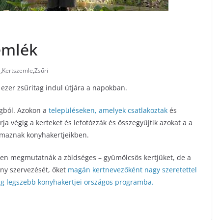
emlék
s
,
Kertszemle
,
Zsűri
 ezer zsűritag indul útjára a napokban.
gból. Azokon a
településeken, amelyek csatlakoztak
és
árja végig a kerteket és lefotózzák és összegyűjtik azokat a a
almaznak konyhakertjeikben.
sen megmutatnák a zöldséges – gyümölcsös kertjüket, de a
eny szervezését, őket
magán kertnevezőként nagy szeretettel
ág legszebb konyhakertjei országos programba.