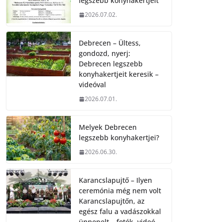
legszebb konyhakertjeit
2026.07.02.
Debrecen – Ültess,
gondozd, nyerj:
Debrecen legszebb
konyhakertjeit keresik –
videóval
2026.07.01.
Melyek Debrecen
legszebb konyhakertjei?
2026.06.30.
Karancslapujtő – Ilyen
ceremónia még nem volt
Karancslapujtőn, az
egész falu a vadászokkal
ünnepelt – fotók, videó