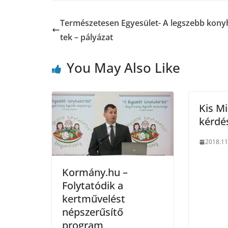
Természetesen Egyesület- A legszebb kony
tek – pályázat
You May Also Like
Kis Mi
kérdé
2018.11
Kormány.hu –
Folytatódik a
kertművelést
népszerűsítő
program