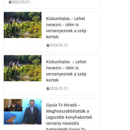
2026.05.21.
Kiskunhalas – Lehet
nevezni – idén is
versenyeznek a szép
kertek
2026.05.12.
Kiskunhalas – Lehet
nevezni – idén is
versenyeznek a szép
kertek
2026.05.12.
Gyula Tv Híradó –
Meghosszabbították a
Legszebb konyhakertek
verseny nevezési
határidejét.Gyula Tv