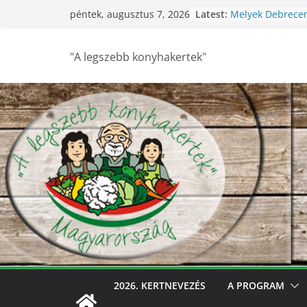
Skip
Latest:
Melyek Debrece
péntek, augusztus 7, 2026
to
konyhakertjei?
Feldebrői Hárs Sz
content
2026
"A legszebb konyhakertek"
Szurdokpüspöki –
nógrádi óvoda! 
nevelik a termés
legkisebbeket
Keresik Debrece
konyhakertjeit
Debrecen – Ültes
Debrecen legsze
keresik – videóva
2026. KERTNEVEZÉS
A PROGRAM