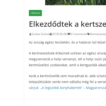
HÍREINK
Elkezdődtek a kertsz
Szokai Szilvia
2018.06.08.
0 Comments
Kertnevezé
Az ország egész területén, és a határon túl közel
A kertnevezések érkeznek sorban az egész orszá
megszervezik a helyi versenyt, ott a helyi zsűri j
kertművelési szokásokat, amit a kertgazdák alk
Azok a kertművelők sem maradnak ki, akik szíve
településükön senki nem vállalta még fel a vers
várjuk „A legszebb konyhakertek” – Magyarorsz