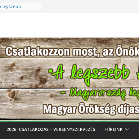
n legszebb
üreti Fesztivál
 Igazi csoda ez a
Különleges módon
zet szeretetére a
n legszebb
s, gondozd, nyerj:
bb konyhakertjeit
l
2026. CSATLAKOZÁS – VERSENYSZERVEZÉS
HÍREINK