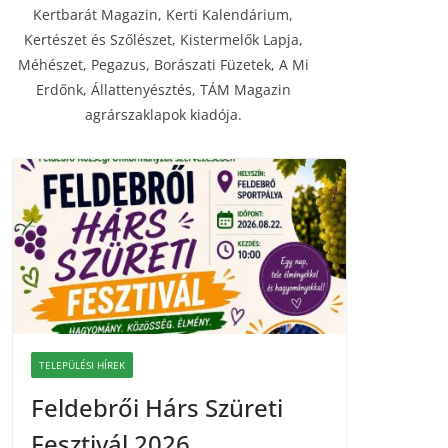
Kertbarát Magazin, Kerti Kalendárium,
Kertészet és Szőlészet, Kistermelők Lapja,
Méhészet, Pegazus, Borászati Füzetek, A Mi
Erdőnk, Állattenyésztés, TÁM Magazin
agrárszaklapok kiadója.
TELEPÜLÉSI HÍREK
Feldebrői Hárs Szüreti
Fesztivál 2026