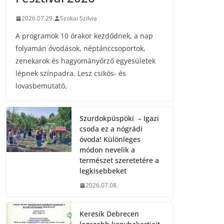
2026.07.29.
Szokai Szilvia
A programok 10 órakor kezdődnek, a nap
folyamán óvodások, néptánccsoportok,
zenekarok és hagyományőrző egyesületek
lépnek színpadra. Lesz csikós- és
lovasbemutató,
Szurdokpüspöki – Igazi
csoda ez a nógrádi
óvoda! Különleges
módon nevelik a
természet szeretetére a
legkisebbeket
2026.07.08.
Keresik Debrecen