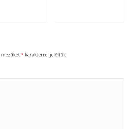
ő mezőket
*
karakterrel jelöltük