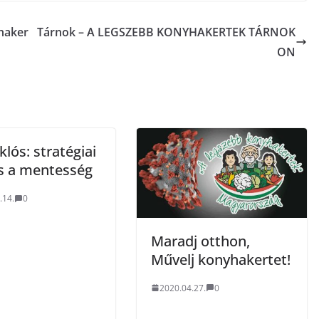
haker
Tárnok – A LEGSZEBB KONYHAKERTEK TÁRNOK
ON
klós: stratégiai
s a mentesség
.14.
0
Maradj otthon,
Művelj konyhakertet!
2020.04.27.
0