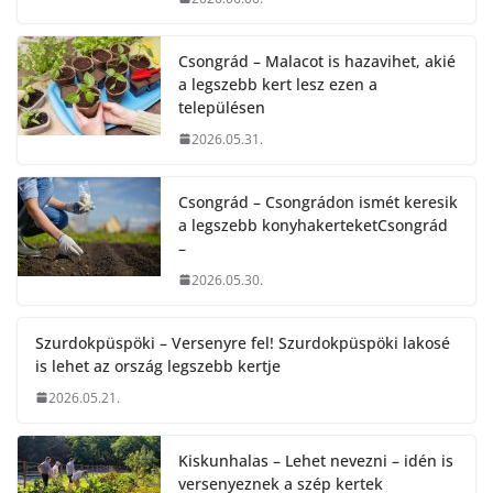
Csongrád – Malacot is hazavihet, akié
a legszebb kert lesz ezen a
településen
2026.05.31.
Csongrád – Csongrádon ismét keresik
a legszebb konyhakerteketCsongrád
–
2026.05.30.
Szurdokpüspöki – Versenyre fel! Szurdokpüspöki lakosé
is lehet az ország legszebb kertje
2026.05.21.
Kiskunhalas – Lehet nevezni – idén is
versenyeznek a szép kertek