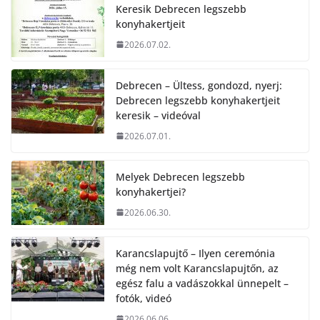
Keresik Debrecen legszebb
konyhakertjeit
2026.07.02.
Debrecen – Ültess, gondozd, nyerj:
Debrecen legszebb konyhakertjeit
keresik – videóval
2026.07.01.
Melyek Debrecen legszebb
konyhakertjei?
2026.06.30.
Karancslapujtő – Ilyen ceremónia
még nem volt Karancslapujtőn, az
egész falu a vadászokkal ünnepelt –
fotók, videó
2026.06.06.