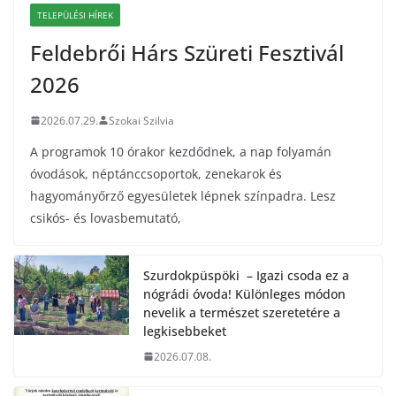
TELEPÜLÉSI HÍREK
Feldebrői Hárs Szüreti Fesztivál
2026
2026.07.29.
Szokai Szilvia
A programok 10 órakor kezdődnek, a nap folyamán
óvodások, néptánccsoportok, zenekarok és
hagyományőrző egyesületek lépnek színpadra. Lesz
csikós- és lovasbemutató,
Szurdokpüspöki – Igazi csoda ez a
nógrádi óvoda! Különleges módon
nevelik a természet szeretetére a
legkisebbeket
2026.07.08.