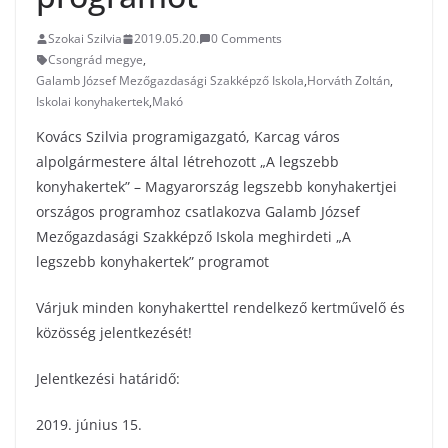
Szokai Szilvia
2019.05.20.
0 Comments
Csongrád megye
,
Galamb József Mezőgazdasági Szakképző Iskola
,
Horváth Zoltán
,
Iskolai konyhakertek
,
Makó
Kovács Szilvia programigazgató, Karcag város
alpolgármestere által létrehozott „A legszebb
konyhakertek” – Magyarország legszebb konyhakertjei
országos programhoz csatlakozva Galamb József
Mezőgazdasági Szakképző Iskola meghirdeti „A
legszebb konyhakertek” programot
Várjuk minden konyhakerttel rendelkező kertművelő és
közösség jelentkezését!
Jelentkezési határidő:
2019. június 15.