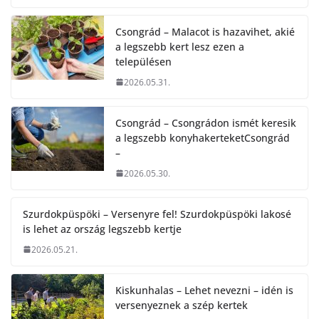
Csongrád – Malacot is hazavihet, akié
a legszebb kert lesz ezen a
településen
2026.05.31.
Csongrád – Csongrádon ismét keresik
a legszebb konyhakerteketCsongrád
–
2026.05.30.
Szurdokpüspöki – Versenyre fel! Szurdokpüspöki lakosé
is lehet az ország legszebb kertje
2026.05.21.
Kiskunhalas – Lehet nevezni – idén is
versenyeznek a szép kertek