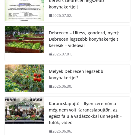
Keresik Debrecen legszebb
konyhakertjeit
2026.07.02.
Debrecen – Ültess, gondozd, nyerj:
Debrecen legszebb konyhakertjeit
keresik – videóval
2026.07.01.
Melyek Debrecen legszebb
konyhakertjei?
2026.06.30.
Karancslapujtő – Ilyen ceremónia
még nem volt Karancslapujtőn, az
egész falu a vadászokkal ünnepelt –
fotók, videó
2026.06.06.