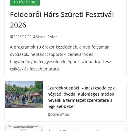
TELEPÜLÉSI HÍREK
Feldebrői Hárs Szüreti Fesztivál
2026
2026.07.29.
Szokai Szilvia
A programok 10 órakor kezdődnek, a nap folyamán
óvodások, néptánccsoportok, zenekarok és
hagyományőrző egyesületek lépnek színpadra. Lesz
csikós- és lovasbemutató,
Szurdokpüspöki – Igazi csoda ez a
nógrádi óvoda! Különleges módon
nevelik a természet szeretetére a
legkisebbeket
2026.07.08.