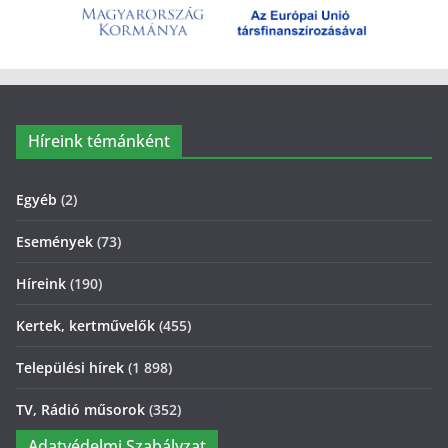
Híreink témánként
Egyéb
(2)
Események
(73)
Híreink
(190)
Kertek, kertművelők
(455)
Települési hírek
(1 898)
TV, Rádió műsorok
(352)
Adatvédelmi Szabályzat