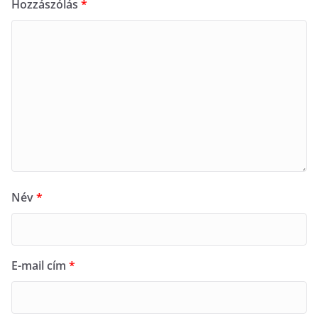
Hozzászólás
*
Név
*
E-mail cím
*