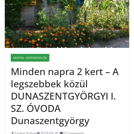
KERTEK, KERTMŰVELŐK
Minden napra 2 kert – A
legszebbek közül
DUNASZENTGYÖRGYI I.
SZ. ÓVODA
Dunaszentgyörgy
Szokai Szilvia
2019.05.26.
0 Comments