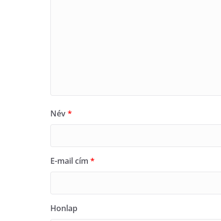
Név
*
E-mail cím
*
Honlap