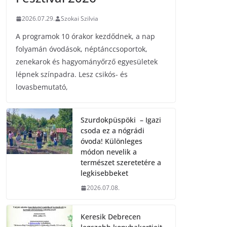
2026.07.29.
Szokai Szilvia
A programok 10 órakor kezdődnek, a nap
folyamán óvodások, néptánccsoportok,
zenekarok és hagyományőrző egyesületek
lépnek színpadra. Lesz csikós- és
lovasbemutató,
Szurdokpüspöki – Igazi
csoda ez a nógrádi
óvoda! Különleges
módon nevelik a
természet szeretetére a
legkisebbeket
2026.07.08.
Keresik Debrecen