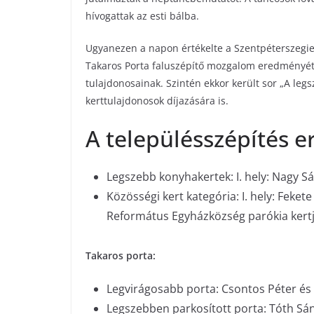
hívogattak az esti bálba.
Ugyanezen a napon értékelte a Szentpéterszegie
Takaros Porta faluszépítő mozgalom eredményét,
tulajdonosainak. Szintén ekkor került sor „A l
kerttulajdonosok díjazására is.
A településszépítés 
Legszebb konyhakertek: I. hely: Nagy Sá
Közösségi kert kategória: I. hely: Feket
Református Egyházközség parókia kert
Takaros porta:
Legvirágosabb porta: Csontos Péter és f
Legszebben parkosított porta: Tóth Sán