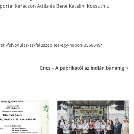
rta: Karácson Attila és Bene Katalin, Kossuth u.
.
ureti-felvonulas-es-faluszepites-egy-napon-3566049/
Encs – A paprikától az indián banánig