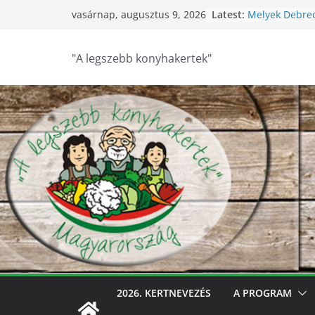
Skip
Latest:
Melyek Debre
vasárnap, augusztus 9, 2026
to
konyhakertjei?
Feldebrői Hárs
content
2026
"A legszebb konyhakertek"
Szurdokpüspök
nógrádi óvod
nevelik a term
legkisebbeket
Keresik Debre
konyhakertjeit
Debrecen – Ült
Debrecen legs
keresik – vide
2026. KERTNEVEZÉS
A PROGRAM