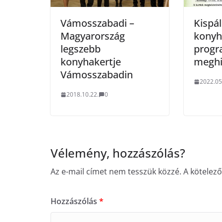
Vámosszabadi –
Kispál
Magyarország
konyh
legszebb
prog
konyhakertje
meghi
Vámosszabadin
2022.05
2018.10.22.
0
Vélemény, hozzászólás?
Az e-mail címet nem tesszük közzé.
A kötelez
Hozzászólás
*