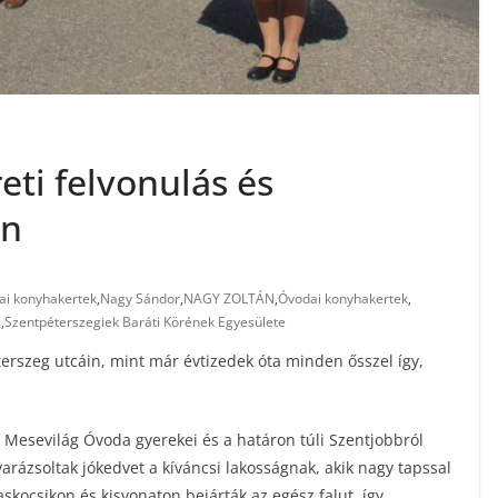
eti felvonulás és
on
lai konyhakertek
,
Nagy Sándor
,
NAGY ZOLTÁN
,
Óvodai konyhakertek
,
g
,
Szentpéterszegiek Baráti Körének Egyesülete
terszeg utcáin, mint már évtizedek óta minden ősszel így,
 Mesevilág Óvoda gyerekei és a határon túli Szentjobbról
varázsoltak jókedvet a kíváncsi lakosságnak, akik nagy tapssal
kocsikon és kisvonaton bejárták az egész falut, így