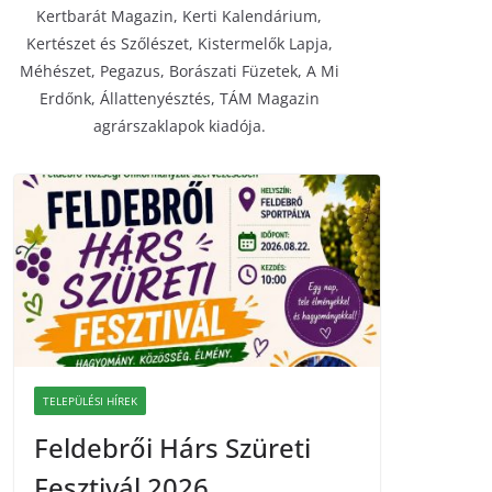
Kertbarát Magazin, Kerti Kalendárium,
Kertészet és Szőlészet, Kistermelők Lapja,
Méhészet, Pegazus, Borászati Füzetek, A Mi
Erdőnk, Állattenyésztés, TÁM Magazin
agrárszaklapok kiadója.
TELEPÜLÉSI HÍREK
Feldebrői Hárs Szüreti
Fesztivál 2026