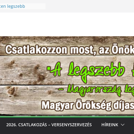
cen legszebb
 Szüreti Fesztivál
i – Igazi csoda ez a
a! Különleges módon
észet szeretetére a
cen legszebb
ess, gondozd, nyerj:
zebb konyhakertjeit
óval
2026. CSATLAKOZÁS – VERSENYSZERVEZÉS
HÍREINK