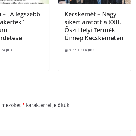
i – „A legszebb
Kecskemét – Nagy
akertek”
sikert aratott a XXII.
ram
Őszi Helyi Termék
rdetése
Ünnep Kecskeméten
.24.
0
2025.10.14.
0
ő mezőket
*
karakterrel jelöltük