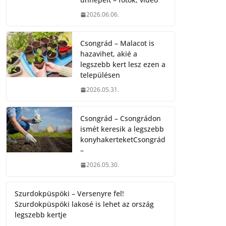
2026.06.06.
Csongrád – Malacot is
hazavihet, akié a
legszebb kert lesz ezen a
településen
2026.05.31.
Csongrád – Csongrádon
ismét keresik a legszebb
konyhakerteketCsongrád
–
2026.05.30.
Szurdokpüspöki – Versenyre fel!
Szurdokpüspöki lakosé is lehet az ország
legszebb kertje