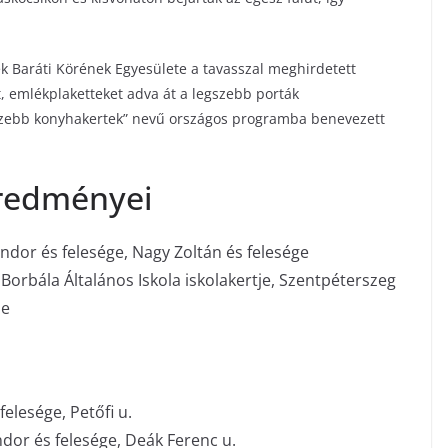
k Baráti Körének Egyesülete a tavasszal meghirdetett
 emlékplaketteket adva át a legszebb porták
egszebb konyhakertek” nevű országos programba benevezett
eredményei
ndor és felesége, Nagy Zoltán és felesége
e Borbála Általános Iskola iskolakertje, Szentpéterszeg
je
elesége, Petőfi u.
dor és felesége, Deák Ferenc u.