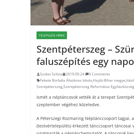
TELEPÜLÉSI HÍREK
Szentpéterszeg – Szür
faluszépítés egy nap
Szokai Szilvia
2019.09.24.
0 Comments
Fekete Borbála Általános Iskola
,
Hajdú-Bihar megye
,
Isko
Szentpéterszeg
,
Szentpéterszeg Református Egyházközsé
Ismét a néptáncosok vették át a terepet Szentpé
szeptember végéhez közeledve.
A Péterszegi Rozmaring Néptánccsoport tagjai, a
(testvértelepülés) érkezett tánccsoport táncosai 
jutalmazták a néptáncbemutatót. A táncosok lovas