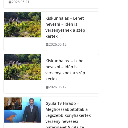
2026.05.21.
Kiskunhalas – Lehet
nevezni – idén is
versenyeznek a szép
kertek
2026.05.12.
Kiskunhalas – Lehet
nevezni – idén is
versenyeznek a szép
kertek
2026.05.12.
Gyula Tv Híradó –
Meghosszabbították a
Legszebb konyhakertek
verseny nevezési
határidejét.Gyula Tv