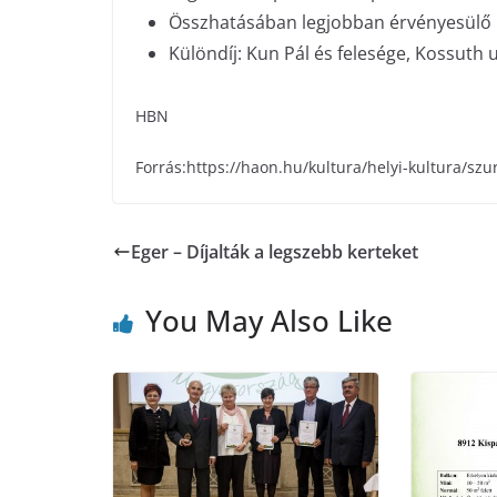
Összhatásában legjobban érvényesülő po
Különdíj: Kun Pál és felesége, Kossuth u
HBN
Forrás:https://haon.hu/kultura/helyi-kultura/sz
Eger – Díjalták a legszebb kerteket
You May Also Like