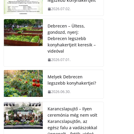
legszebb konyhakertjeit
2026.07.02.
Debrecen – Ültess,
gondozd, nyerj:
Debrecen legszebb
konyhakertjeit keresik –
videóval
2026.07.01.
Melyek Debrecen
legszebb konyhakertjei?
2026.06.30.
Karancslapujtő – Ilyen
ceremónia még nem volt
Karancslapujtőn, az
egész falu a vadászokkal
ünnepelt – fotók, videó