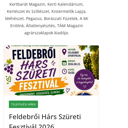
Kertbarát Magazin, Kerti Kalendárium,
Kertészet és Szőlészet, Kistermelők Lapja,
Méhészet, Pegazus, Borászati Füzetek, A Mi
Erdőnk, Állattenyésztés, TÁM Magazin
agrárszaklapok kiadója.
TELEPÜLÉSI HÍREK
Feldebrői Hárs Szüreti
Fesztivál 2026