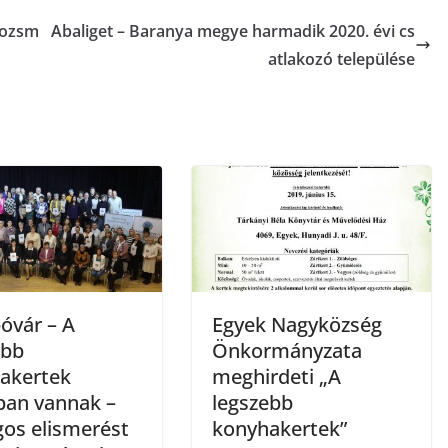
rozsm
Abaliget – Baranya megye harmadik 2020. évi cs
atlakozó települése
vár – A
Egyek Nagyközség
ebb
Önkormányzata
akertek
meghirdeti „A
ban vannak –
legszebb
gos elismerést
konyhakertek”