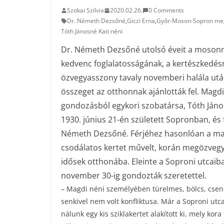
Szokai Szilvia
2020.02.26.
0 Comments
Dr. Németh Dezsőné
,
Giczi Erna
,
Győr-Moson-Sopron me
Tóth Jánosné Kati néni
Dr. Németh Dezsőné utolsó éveit a mosonma
kedvenc foglalatosságának, a kertészkedés
özvegyasszony tavaly novemberi halála után
összeget az otthonnak ajánlották fel. Magdi
gondozásból egykori szobatársa, Tóth Jánosn
1930. június 21-én született Sopronban, és
Németh Dezsőné. Férjéhez hasonlóan a ma
csodálatos kertet művelt, korán megözvegyü
idősek otthonába. Eleinte a Soproni utcaiba,
november 30-ig gondozták szeretettel.
– Magdi néni személyében türelmes, bölcs, csen
senkivel nem volt konfliktusa. Már a Soproni utcai 
nálunk egy kis sziklakertet alakított ki, mely kora