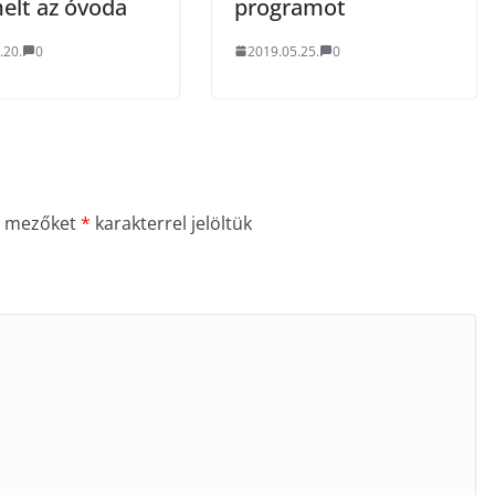
elt az óvoda
programot
.20.
0
2019.05.25.
0
ő mezőket
*
karakterrel jelöltük