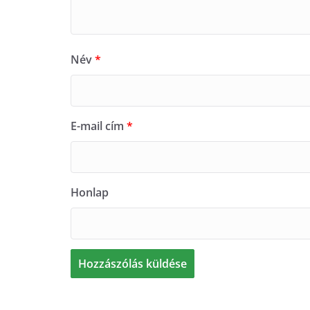
Név
*
E-mail cím
*
Honlap