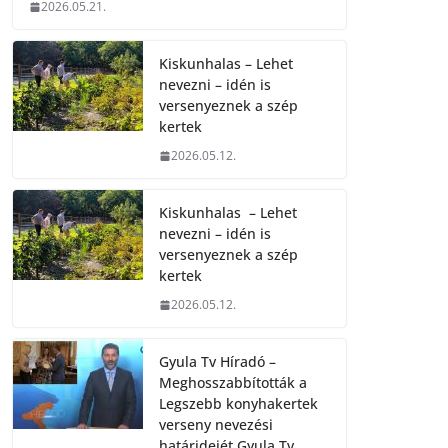
2026.05.21.
Kiskunhalas – Lehet
nevezni – idén is
versenyeznek a szép
kertek
2026.05.12.
Kiskunhalas – Lehet
nevezni – idén is
versenyeznek a szép
kertek
2026.05.12.
Gyula Tv Híradó –
Meghosszabbították a
Legszebb konyhakertek
verseny nevezési
határidejét.Gyula Tv