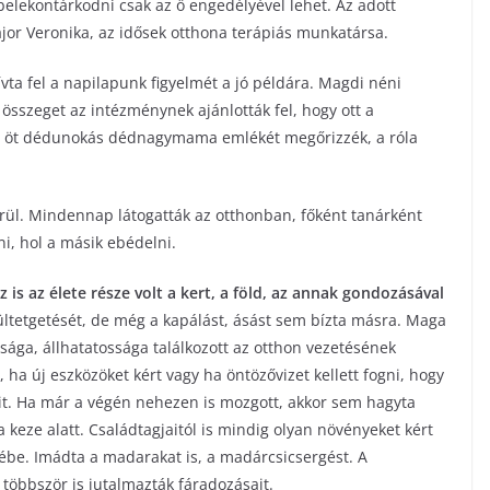
belekontárkodni csak az ő engedélyével lehet. Az adott
or Veronika, az idősek otthona terápiás munkatársa.
ívta fel a napilapunk figyelmét a jó példára. Magdi néni
 összeget az intézménynek ajánlották fel, hogy ott a
 öt déd­unokás dédnagymama emlékét megőrizzék, a róla
örül. Mindennap látogatták az otthonban, főként tanárként
ni, hol a másik ebédelni.
is az élete része volt a kert, a föld, az annak gondozásával
tetgetését, de még a kapálást, ásást sem bízta másra. Maga
ssága, állhatatossága találkozott az otthon vezetésének
ha új eszközöket kért vagy ha öntözővizet kellett fogni, hogy
ait. Ha már a végén nehezen is mozgott, akkor sem hagyta
 keze alatt. Családtagjaitól is mindig olyan növényeket kért
jébe. Imádta a madarakat is, a madárcsicsergést. A
többször is jutalmazták fáradozásait.