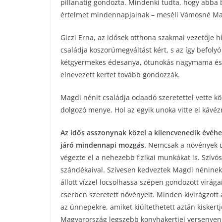
pillanatig gondozta. Mindenki tudta, hogy abba 
értelmet mindennapjainak – meséli Vámosné Maj
Giczi Erna, az idősek otthona szakmai vezetője h
családja koszorúmegváltást kért, s az így befolyó
kétgyermekes édesanya, öt­­unokás nagymama és
elnevezett kertet tovább gondozzák.
Magdi nénit családja odaadó szeretettel vette k
dolgozó menye. Hol az egyik unoka vitte el kávéz
Az idős asszonynak közel a kilencvenedik évéhez 
járó mindennapi mozgás.
Nemcsak a növények ül
végezte el a nehezebb fizikai munkákat is. Szívó
szándékaival. Szívesen kedveztek Magdi néninek, 
állott vízzel locsolhassa szépen gondozott virág
cserben szeretett növényeit. Minden kivirágzott a
az ünnepekre, amiket kiültethetett aztán kiskert
Magyarország legszebb konyhakertjei versenyen 