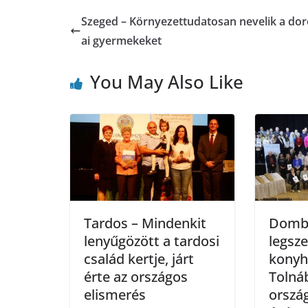
Szeged – Környezettudatosan nevelik a do
ai gyermekeket
You May Also Like
Tardos – Mindenkit
Dombó
lenyűgözött a tardosi
legsz
család kertje, járt
konyh
érte az országos
Tolná
elismerés
orszá