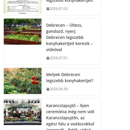
legszebb konyhakertjeit
2026.07.02.
Debrecen – Ültess,
gondozd, nyerj:
Debrecen legszebb
konyhakertjeit keresik –
videóval
2026.07.01.
Melyek Debrecen
legszebb konyhakertjei?
2026.06.30.
Karancslapujtő – Ilyen
ceremónia még nem volt
Karancslapujtőn, az
egész falu a vadászokkal
ünnepelt – fotók, videó