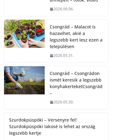
2026.06.06.
Csongrád – Malacot is
hazavihet, akié a
legszebb kert lesz ezen a
településen
2026.05.31.
Csongrád – Csongrádon
ismét keresik a legszebb
konyhakerteketCsongrád
–
2026.05.30.
Szurdokpüspöki – Versenyre fel!
Szurdokpüspöki lakosé is lehet az ország
legszebb kertje