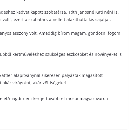
edéshez kedvet kapott szobatársa, Tóth Jánosné Kati néni is.
volt”, ezért a szobatárs amellett alakíthatta kis sajátját.
aranyos asszony volt. Ameddig bírom magam, gondozni fogom
k. Ebből kertműveléshez szükséges eszközöket és növényeket is
attler-alapítványnál sikeresen pályáztak magasított
t akár virágokat, akár zöldségeket.
kozelet/magdi-neni-kertje-tovabb-el-mosonmagyarovaron-