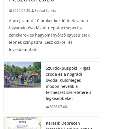
2026.07.29.
Szokai Szilvia
A programok 10 órakor kezdődnek, a nap
folyamán óvodások, néptánccsoportok,
zenekarok és hagyományőrző egyesületek
lépnek színpadra. Lesz csikós- és
lovasbemutató,
Szurdokpüspöki – Igazi
csoda ez a nógrádi
óvoda! Különleges
módon nevelik a
természet szeretetére a
legkisebbeket
2026.07.08.
Keresik Debrecen