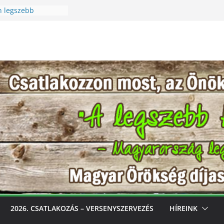
n legszebb
üreti Fesztivál
 Igazi csoda ez a
Különleges módon
zet szeretetére a
n legszebb
s, gondozd, nyerj:
bb konyhakertjeit
l
2026. CSATLAKOZÁS – VERSENYSZERVEZÉS
HÍREINK