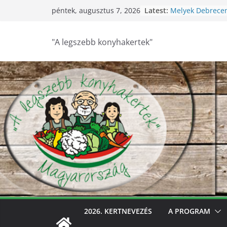
Skip
Latest:
Melyek Debrece
péntek, augusztus 7, 2026
to
konyhakertjei?
Feldebrői Hárs Sz
content
2026
"A legszebb konyhakertek"
Szurdokpüspöki –
nógrádi óvoda! 
nevelik a termés
legkisebbeket
Keresik Debrece
konyhakertjeit
Debrecen – Ültes
Debrecen legsze
keresik – videóva
2026. KERTNEVEZÉS
A PROGRAM