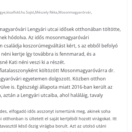
gye
,
kisalfold.hu Sajtó
,
Mészely Réka
,
Mosonmagyarórvár
,
gyaróvári Lengyári utcai idősek otthonában töltötte,
nek hódolva. Az idős mosonmagyar­óvári
 családja koszorúmegváltást kért, s az ebből befolyó
 néni kertje így továbbra is fennmarad, és a
é Kati néni veszi ki a részét.
 fiatalasszonyként költözött Mosonmagyar­óvárra dr.
gyar­óvári egyetemen dolgozott. Közben otthon
lve is. Egészségi állapota miatt 2016-ban került az
 aztán a Lengyári utcaiba, ahol haláláig, tavaly
des, elfogadó idős asszonyt ismertünk meg, akinek soha
otthonban is ültetett el saját kertjéből hozott virágokat. Itt
 tavasztól késő őszig virágba borult. Azt az utolsó utáni