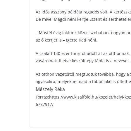
Az idős asszony példája ragadós volt. A kertészk
De mivel Magdi néni kertje „szent és sérthetetlen 
– Másfél évig laktunk közös szobában, nagyon 
az ő kertjét is – ígérte Kati néni.
A család 140 ezer forintot adott át az otthonna
vásárolnak. Illetve készült egy tábla is a nevével.
Az otthon vezetőitől megtudtuk továbbá, hogy a S
ágyásokra, melyekbe majd a többi lakó is ültethe
Mészely Réka
Forrás:https://www.kisalfold.hu/kozelet/helyi-
6787917/