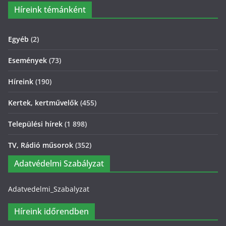
Híreink témánként
Egyéb
(2)
Események
(73)
Híreink
(190)
Kertek, kertművelők
(455)
Települési hírek
(1 898)
TV, Rádió műsorok
(352)
Adatvédelmi Szabályzat
Adatvedelmi_Szabalyzat
Híreink időrendben