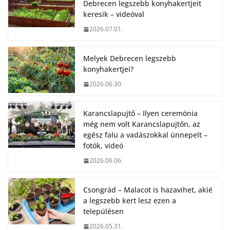
Debrecen legszebb konyhakertjeit
keresik – videóval
2026.07.01.
Melyek Debrecen legszebb
konyhakertjei?
2026.06.30.
Karancslapujtő – Ilyen ceremónia
még nem volt Karancslapujtőn, az
egész falu a vadászokkal ünnepelt –
fotók, videó
2026.06.06.
Csongrád – Malacot is hazavihet, akié
a legszebb kert lesz ezen a
településen
2026.05.31.