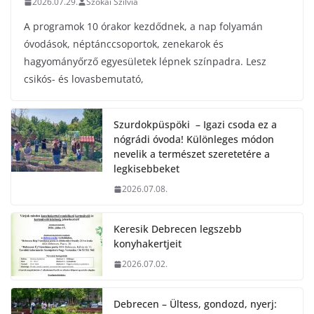
2026.07.29.
Szokai Szilvia
A programok 10 órakor kezdődnek, a nap folyamán
óvodások, néptánccsoportok, zenekarok és
hagyományőrző egyesületek lépnek színpadra. Lesz
csikós- és lovasbemutató,
Szurdokpüspöki – Igazi csoda ez a
nógrádi óvoda! Különleges módon
nevelik a természet szeretetére a
legkisebbeket
2026.07.08.
Keresik Debrecen legszebb
konyhakertjeit
2026.07.02.
Debrecen – Ültess, gondozd, nyerj: