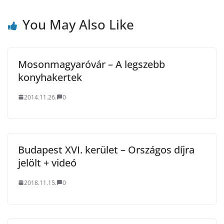
You May Also Like
Mosonmagyaróvár – A legszebb
konyhakertek
2014.11.26.
0
Budapest XVI. kerület – Országos díjra
jelölt + videó
2018.11.15.
0