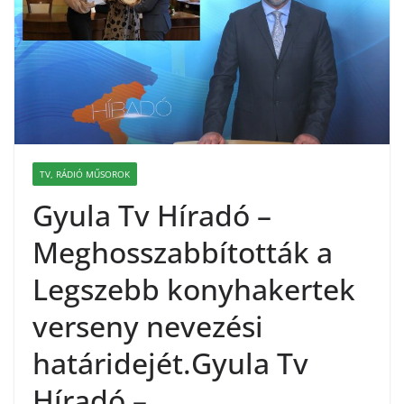
TV, RÁDIÓ MŰSOROK
Gyula Tv Híradó –
Meghosszabbították a
Legszebb konyhakertek
verseny nevezési
határidejét.Gyula Tv
Híradó –