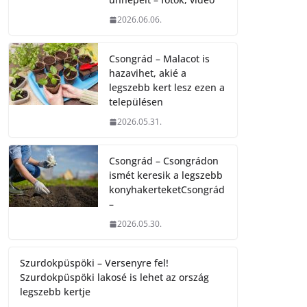
2026.06.06.
Csongrád – Malacot is
hazavihet, akié a
legszebb kert lesz ezen a
településen
2026.05.31.
Csongrád – Csongrádon
ismét keresik a legszebb
konyhakerteketCsongrád
–
2026.05.30.
Szurdokpüspöki – Versenyre fel!
Szurdokpüspöki lakosé is lehet az ország
legszebb kertje