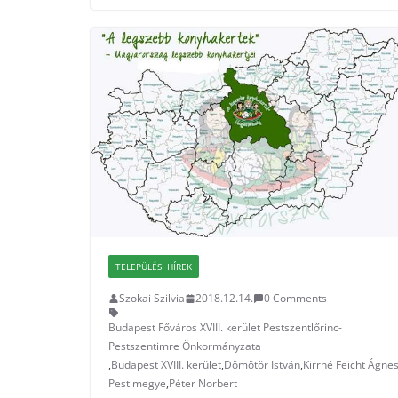
TELEPÜLÉSI HÍREK
Szokai Szilvia
2018.12.14.
0 Comments
Budapest Főváros XVIII. kerület Pestszentlőrinc-
Pestszentimre Önkormányzata
,
Budapest XVIII. kerület
,
Dömötör István
,
Kirrné Feicht Ágne
Pest megye
,
Péter Norbert