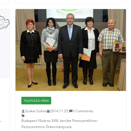
TELEPÜLÉSI HÍREK
Szokai Szilvia
2014.11.25.
0 Comments
s
,
Budapest Főváros XVIII. kerület Pestszentlőrinc-
Pestszentimre Önkormányzata