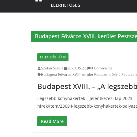
ELÉRHETŐSÉG
Budapest Főváros XVIII. kerület Pests
TELEPÜLÉSI HÍREK
Szokai Szilvia
2023.05.22.
0 Comments
Budapest Főváros XVIII. kerület Pestszentlőrinc-Pestsz
Budapest XVIII. – „A legszeb
Legszebb konyhakertek – Jelentkezesi lap 2023 
hirek/item/23684-legszebb-konyhakertek-palyaz
Read More