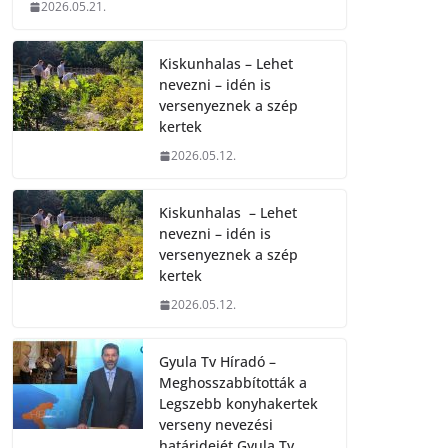
2026.05.21.
Kiskunhalas – Lehet
nevezni – idén is
versenyeznek a szép
kertek
2026.05.12.
Kiskunhalas – Lehet
nevezni – idén is
versenyeznek a szép
kertek
2026.05.12.
Gyula Tv Híradó –
Meghosszabbították a
Legszebb konyhakertek
verseny nevezési
határidejét.Gyula Tv