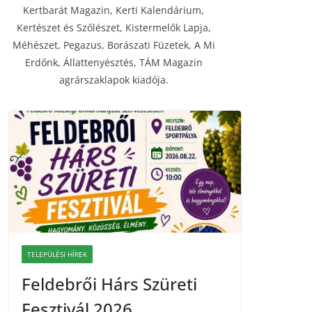
Kertbarát Magazin, Kerti Kalendárium,
Kertészet és Szőlészet, Kistermelők Lapja,
Méhészet, Pegazus, Borászati Füzetek, A Mi
Erdőnk, Állattenyésztés, TÁM Magazin
agrárszaklapok kiadója.
TELEPÜLÉSI HÍREK
Feldebrői Hárs Szüreti
Fesztivál 2026