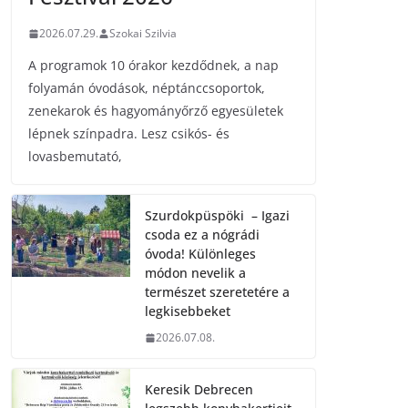
2026.07.29.
Szokai Szilvia
A programok 10 órakor kezdődnek, a nap
folyamán óvodások, néptánccsoportok,
zenekarok és hagyományőrző egyesületek
lépnek színpadra. Lesz csikós- és
lovasbemutató,
Szurdokpüspöki – Igazi
csoda ez a nógrádi
óvoda! Különleges
módon nevelik a
természet szeretetére a
legkisebbeket
2026.07.08.
Keresik Debrecen