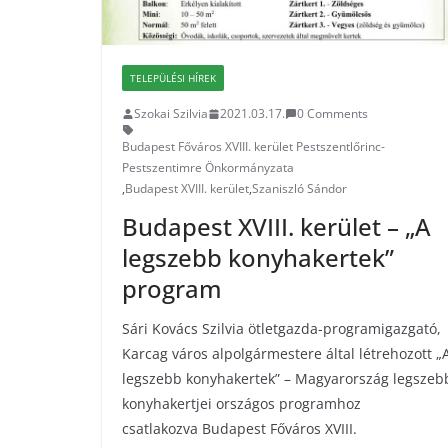
TELEPÜLÉSI HÍREK
Szokai Szilvia
2021.03.17.
0 Comments
Budapest Főváros XVIII. kerület Pestszentlőrinc-
Pestszentimre Önkormányzata
,
Budapest XVIII. kerület
,
Szaniszló Sándor
Budapest XVIII. kerület – „A
legszebb konyhakertek”
program
Sári Kovács Szilvia ötletgazda-programigazgató,
Karcag város alpolgármestere által létrehozott „
legszebb konyhakertek” – Magyarország legszeb
konyhakertjei országos programhoz
csatlakozva Budapest Főváros XVIII.