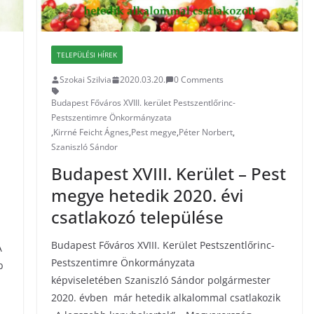
TELEPÜLÉSI HÍREK
Szokai Szilvia
2020.03.20.
0 Comments
Budapest Főváros XVIII. kerület Pestszentlőrinc-
Pestszentimre Önkormányzata
,
Kirrné Feicht Ágnes
,
Pest megye
,
Péter Norbert
,
Szaniszló Sándor
Budapest XVIII. Kerület – Pest
megye hetedik 2020. évi
csatlakozó települése
Budapest Főváros XVIII. Kerület Pestszentlőrinc-
A
Pestszentimre Önkormányzata
b
képviseletében Szaniszló Sándor polgármester
2020. évben már hetedik alkalommal csatlakozik