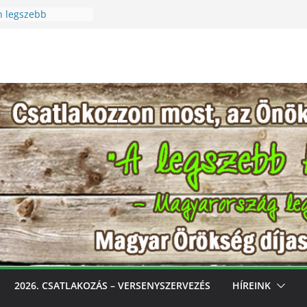
n legszebb
üreti Fesztivál
 Igazi csoda ez a
Különleges módon
zet szeretetére a
n legszebb
s, gondozd, nyerj:
bb konyhakertjeit
l
2026. CSATLAKOZÁS – VERSENYSZERVEZÉS
HÍREINK