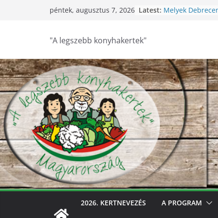
Skip
Latest:
Melyek Debrece
péntek, augusztus 7, 2026
to
konyhakertjei?
Feldebrői Hárs Sz
content
2026
"A legszebb konyhakertek"
Szurdokpüspöki –
nógrádi óvoda! 
nevelik a termés
legkisebbeket
Keresik Debrece
konyhakertjeit
Debrecen – Ültes
Debrecen legsze
keresik – videóva
2026. KERTNEVEZÉS
A PROGRAM