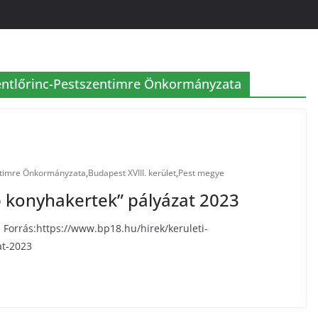
zentlőrinc-Pestszentimre Önkormányzata
entimre Önkormányzata
,
Budapest XVIII. kerület
,
Pest megye
b konyhakertek” pályázat 2023
Forrás:https://www.bp18.hu/hirek/keruleti-
at-2023