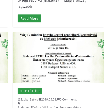
„A legszebb konyhakertek” – Magyarország
legszebb
Read More
TELEPÜLÉSI HÍREK
Szokai Szilvia
2019.05.08.
0 Comments
Budapest Főváros XVIII. kerület Pestszentlőrinc-