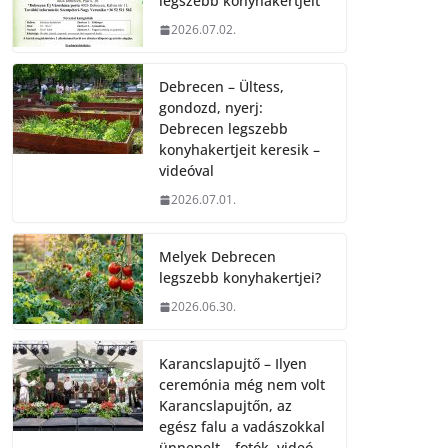
legszebb konyhakertjeit
2026.07.02.
Debrecen – Ültess,
gondozd, nyerj:
Debrecen legszebb
konyhakertjeit keresik –
videóval
2026.07.01.
Melyek Debrecen
legszebb konyhakertjei?
2026.06.30.
Karancslapujtő – Ilyen
ceremónia még nem volt
Karancslapujtőn, az
egész falu a vadászokkal
ünnepelt – fotók, videó