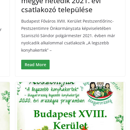
megye hetedik 2021. évi
csatlakozó települése
Budapest Főváros XVIII. Kerület Pestszentlőrinc-
Pestszentimre Önkormányzata képviseletében
r
Szaniszló Sándor polgármester 2021. évben már
nyolcadik alkalommal csatlakozik „A legszebb
konyhakertek” –
Read More