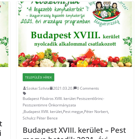
TELEPÜLÉSI HÍREK
Szokai Szilvia
2021.03.20.
0 Comments
Budapest Főváros XVIII. kerület Pestszentlőrinc-
Pestszentimre Önkormányzata
,
Budapest XVIII. kerület
,
Pest megye
,
Péter Norbert
,
Schulcz Péter Bence
t
Budapest XVIII. kerület – Pest
i