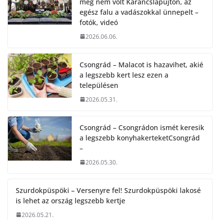
még nem volt Karancslapujtőn, az
egész falu a vadászokkal ünnepelt –
fotók, videó
2026.06.06.
Csongrád – Malacot is hazavihet, akié
a legszebb kert lesz ezen a
településen
2026.05.31.
Csongrád – Csongrádon ismét keresik
a legszebb konyhakerteketCsongrád
–
2026.05.30.
Szurdokpüspöki – Versenyre fel! Szurdokpüspöki lakosé
is lehet az ország legszebb kertje
2026.05.21.