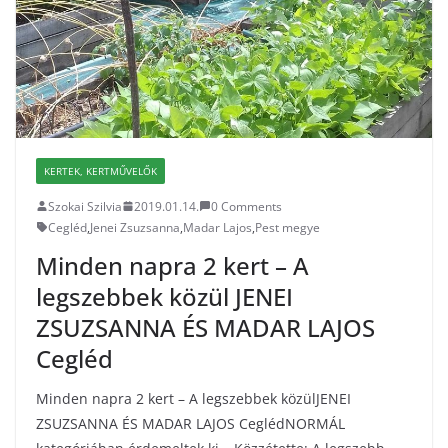
KERTEK, KERTMŰVELŐK
Szokai Szilvia
2019.01.14.
0 Comments
Cegléd
,
Jenei Zsuzsanna
,
Madar Lajos
,
Pest megye
Minden napra 2 kert – A
legszebbek közül JENEI
ZSUZSANNA ÉS MADAR LAJOS
Cegléd
Minden napra 2 kert – A legszebbek közülJENEI
ZSUZSANNA ÉS MADAR LAJOS CeglédNORMÁL