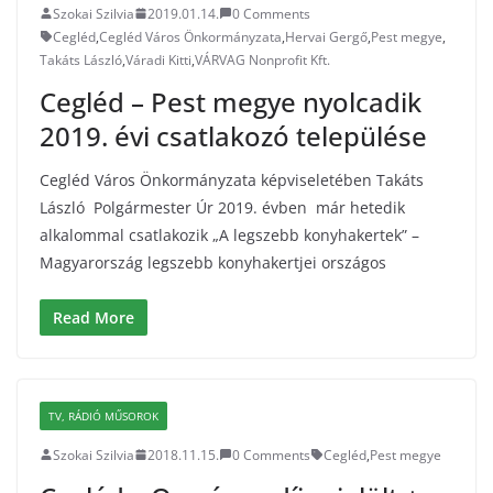
Szokai Szilvia
2019.01.14.
0 Comments
Cegléd
,
Cegléd Város Önkormányzata
,
Hervai Gergő
,
Pest megye
,
Takáts László
,
Váradi Kitti
,
VÁRVAG Nonprofit Kft.
Cegléd – Pest megye nyolcadik
2019. évi csatlakozó települése
Cegléd Város Önkormányzata képviseletében Takáts
László Polgármester Úr 2019. évben már hetedik
alkalommal csatlakozik „A legszebb konyhakertek” –
Magyarország legszebb konyhakertjei országos
Read More
TV, RÁDIÓ MŰSOROK
Szokai Szilvia
2018.11.15.
0 Comments
Cegléd
,
Pest megye