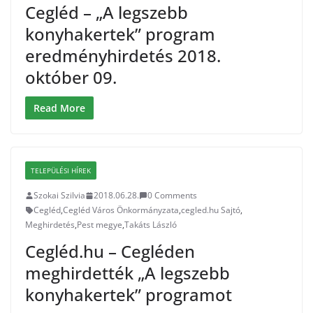
Cegléd – „A legszebb
konyhakertek” program
eredményhirdetés 2018.
október 09.
Read More
TELEPÜLÉSI HÍREK
Szokai Szilvia
2018.06.28.
0 Comments
Cegléd
,
Cegléd Város Önkormányzata
,
cegled.hu Sajtó
,
Meghirdetés
,
Pest megye
,
Takáts László
Cegléd.hu – Cegléden
meghirdették „A legszebb
konyhakertek” programot