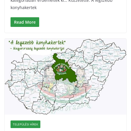
kategóriában érdemeltek ki… Közzétette: A legszebb
konyhakertek
Read More
TELEPÜLÉSI HÍREK