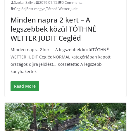
Szokai Szilvia
2019.01.15.
0 Comments
Cegléd
,
Pest megye
,
Tóthné Wetter Judit
Minden napra 2 kert – A
legszebbek közül TÓTHNÉ
WETTER JUDIT Cegléd
Minden napra 2 kert – A legszebbek közülTÓTHNÉ
WETTER JUDIT CeglédNORMÁL kategóriában kapott
országos díjra jelölést… Közzétette: A legszebb
konyhakertek
Read More