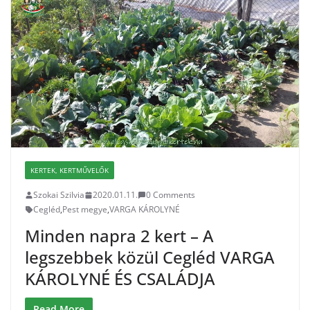
KERTEK, KERTMŰVELŐK
Szokai Szilvia
2020.01.11.
0 Comments
Cegléd
,
Pest megye
,
VARGA KÁROLYNÉ
Minden napra 2 kert – A
legszebbek közül Cegléd VARGA
KÁROLYNÉ ÉS CSALÁDJA
Read More