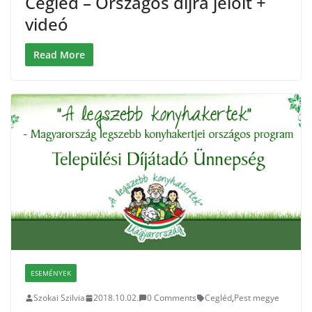
Cegléd – Országos díjra jelölt +
videó
Read More
ESEMÉNYEK
Szokai Szilvia
2018.10.02.
0 Comments
Cegléd
,
Pest megye