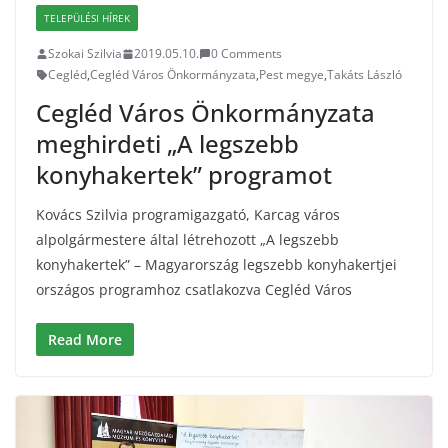
TELEPÜLÉSI HÍREK
Szokai Szilvia
2019.05.10.
0 Comments
Cegléd
,
Cegléd Város Önkormányzata
,
Pest megye
,
Takáts László
Cegléd Város Önkormányzata
meghirdeti „A legszebb
konyhakertek” programot
Kovács Szilvia programigazgató, Karcag város
alpolgármestere által létrehozott „A legszebb
konyhakertek” – Magyarország legszebb konyhakertjei
országos programhoz csatlakozva Cegléd Város
Read More