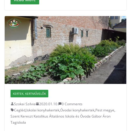
KERTEK, KERTMŰVELŐK
Szokai Szilvia
2020.01.10.
0 Comments
Cegléd
,
Iskolai konyhakertek
,
Óvodai konyhakertek
,
Pest megye
,
Szent Kereszt Katolikus Általános Iskola és Óvoda Gábor Áron
Tagiskola