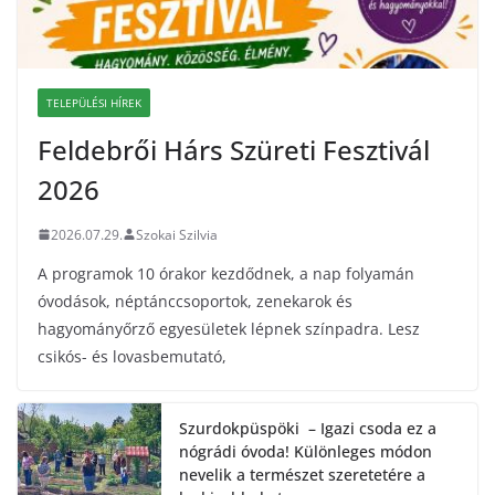
TELEPÜLÉSI HÍREK
Feldebrői Hárs Szüreti Fesztivál
2026
2026.07.29.
Szokai Szilvia
A programok 10 órakor kezdődnek, a nap folyamán
óvodások, néptánccsoportok, zenekarok és
hagyományőrző egyesületek lépnek színpadra. Lesz
csikós- és lovasbemutató,
Szurdokpüspöki – Igazi csoda ez a
nógrádi óvoda! Különleges módon
nevelik a természet szeretetére a