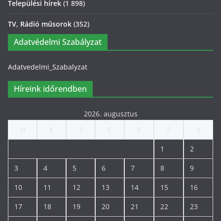
Települési hírek
(1 898)
TV, Rádió műsorok
(352)
Adatvédelmi Szabályzat
Adatvedelmi_Szabalyzat
Híreink időrendben
2026. augusztus
H
K
S
C
P
S
V
1
2
3
4
5
6
7
8
9
10
11
12
13
14
15
16
17
18
19
20
21
22
23