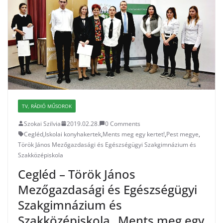
TV, RÁDIÓ MŰSOROK
Szokai Szilvia
2019.02.28.
0 Comments
Cegléd
,
Iskolai konyhakertek
,
Ments meg egy kertet!
,
Pest megye
,
Török János Mezőgazdasági és Egészségügyi Szakgimnázium és
Szakközépiskola
Cegléd – Török János
Mezőgazdasági és Egészségügyi
Szakgimnázium és
Szakközépiskola „Ments meg egy