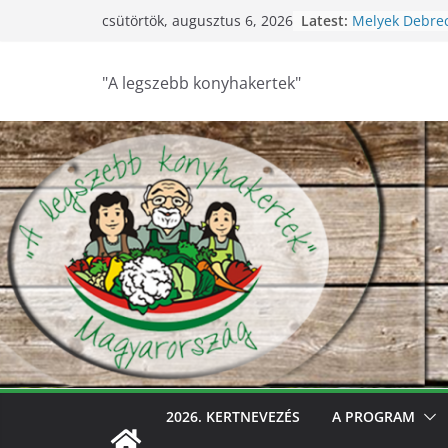
Skip
Latest:
Melyek Debre
csütörtök, augusztus 6, 2026
to
konyhakertjei?
Feldebrői Hárs
content
2026
"A legszebb konyhakertek"
Szurdokpüspök
nógrádi óvod
nevelik a term
legkisebbeket
Keresik Debre
konyhakertjeit
Debrecen – Ült
Debrecen legs
keresik – vide
2026. KERTNEVEZÉS
A PROGRAM