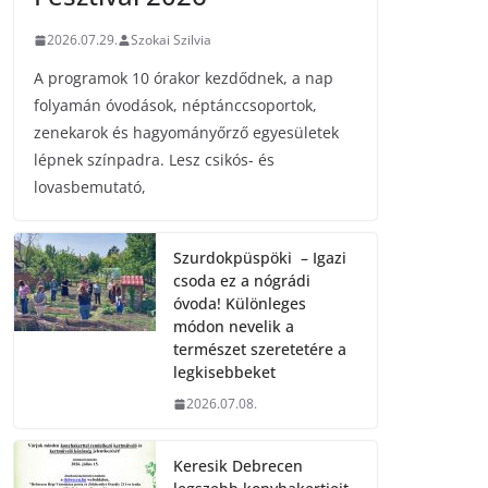
2026.07.29.
Szokai Szilvia
A programok 10 órakor kezdődnek, a nap
folyamán óvodások, néptánccsoportok,
zenekarok és hagyományőrző egyesületek
lépnek színpadra. Lesz csikós- és
lovasbemutató,
Szurdokpüspöki – Igazi
csoda ez a nógrádi
óvoda! Különleges
módon nevelik a
természet szeretetére a
legkisebbeket
2026.07.08.
Keresik Debrecen