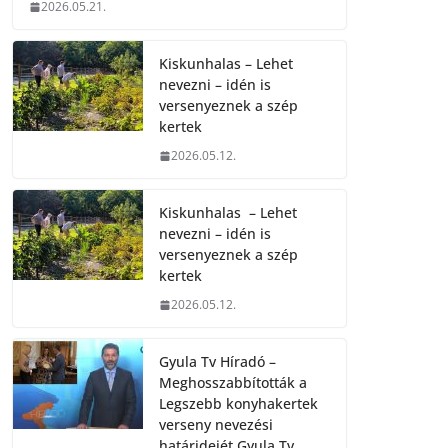
2026.05.21.
Kiskunhalas – Lehet
nevezni – idén is
versenyeznek a szép
kertek
2026.05.12.
Kiskunhalas – Lehet
nevezni – idén is
versenyeznek a szép
kertek
2026.05.12.
Gyula Tv Híradó –
Meghosszabbították a
Legszebb konyhakertek
verseny nevezési
határidejét.Gyula Tv