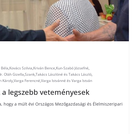
 Béla
,
Kovács Szilvia
,
Kriván Bence
,
Kun-Szabó Józsefné
,
r. Oláh Gizella
,
Szank
,
Takács Lászlóné és Takács László
,
h Károly
,
Varga Ferencné
,
Varga Istvánné és Varga István
 a legszebb veteményesek
ra, hogy a múlt évi Országos Mezőgazdasági és Élelmiszeripari