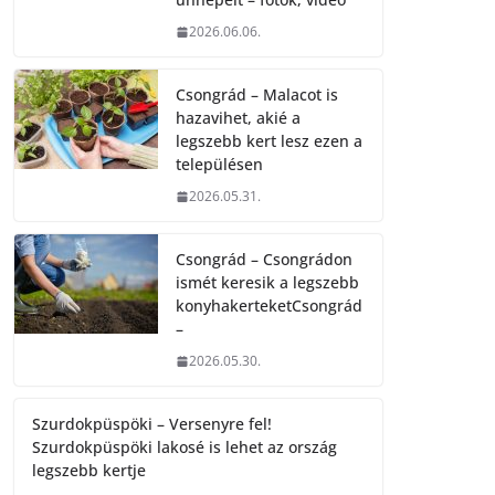
2026.06.06.
Csongrád – Malacot is
hazavihet, akié a
legszebb kert lesz ezen a
településen
2026.05.31.
Csongrád – Csongrádon
ismét keresik a legszebb
konyhakerteketCsongrád
–
2026.05.30.
Szurdokpüspöki – Versenyre fel!
Szurdokpüspöki lakosé is lehet az ország
legszebb kertje