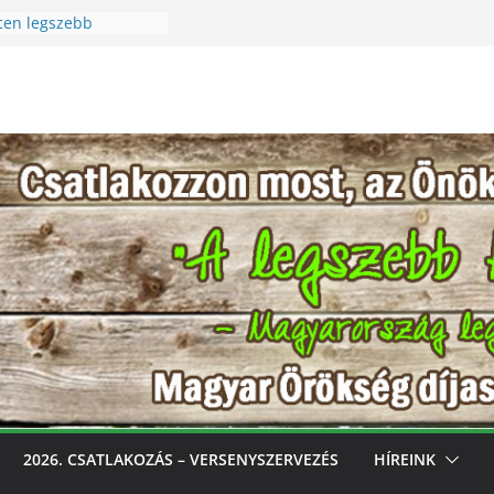
cen legszebb
 Szüreti Fesztivál
i – Igazi csoda ez a
a! Különleges módon
észet szeretetére a
cen legszebb
ess, gondozd, nyerj:
zebb konyhakertjeit
óval
2026. CSATLAKOZÁS – VERSENYSZERVEZÉS
HÍREINK