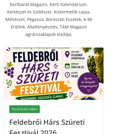
Kertbarát Magazin, Kerti Kalendárium,
Kertészet és Szőlészet, Kistermelők Lapja,
Méhészet, Pegazus, Borászati Füzetek, A Mi
Erdőnk, Állattenyésztés, TÁM Magazin
agrárszaklapok kiadója.
TELEPÜLÉSI HÍREK
Feldebrői Hárs Szüreti
Fesztivál 2026