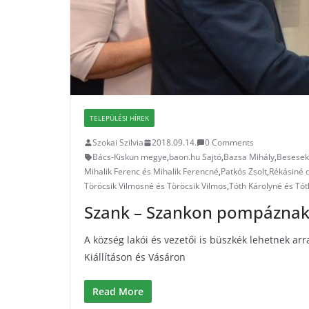
TELEPÜLÉSI HÍREK
Szokai Szilvia
2018.09.14.
0 Comments
Bács-Kiskun megye
,
baon.hu Sajtó
,
Bazsa Mihály
,
Besesek
Mihalik Ferenc és Mihalik Ferencné
,
Patkós Zsolt
,
Rékásiné d
Töröcsik Vilmosné és Töröcsik Vilmos
,
Tóth Károlyné és Tót
Szank – Szankon pompáznak
A község lakói és vezetői is büszkék lehetnek ar
Kiállításon és Vásáron
Read More