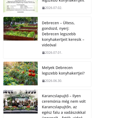
legszebb konyhakertjeit
2026.07.02.
Debrecen – Ültess,
gondozd, nyerj:
Debrecen legszebb
konyhakertjeit keresik –
videóval
2026.07.01.
Melyek Debrecen
legszebb konyhakertjei?
2026.06.30.
Karancslapujtő – Ilyen
ceremónia még nem volt
Karancslapujtőn, az
egész falu a vadászokkal
ünnepelt – fotók, videó