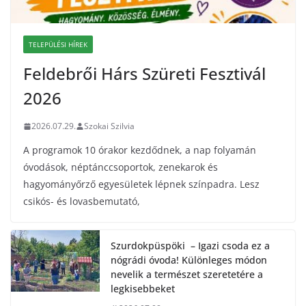
TELEPÜLÉSI HÍREK
Feldebrői Hárs Szüreti Fesztivál
2026
2026.07.29.
Szokai Szilvia
A programok 10 órakor kezdődnek, a nap folyamán
óvodások, néptánccsoportok, zenekarok és
hagyományőrző egyesületek lépnek színpadra. Lesz
csikós- és lovasbemutató,
Szurdokpüspöki – Igazi csoda ez a
nógrádi óvoda! Különleges módon
nevelik a természet szeretetére a
legkisebbeket