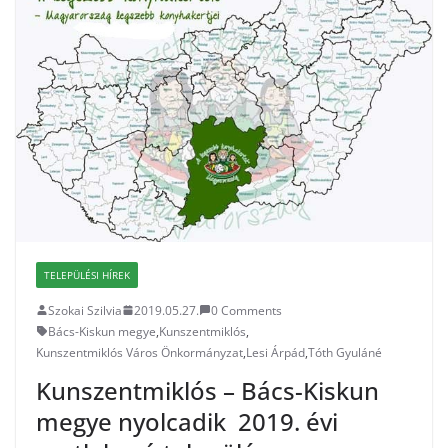
TELEPÜLÉSI HÍREK
Szokai Szilvia
2019.05.27.
0 Comments
Bács-Kiskun megye
,
Kunszentmiklós
,
Kunszentmiklós Város Önkormányzat
,
Lesi Árpád
,
Tóth Gyuláné
Kunszentmiklós – Bács-Kiskun
megye nyolcadik 2019. évi