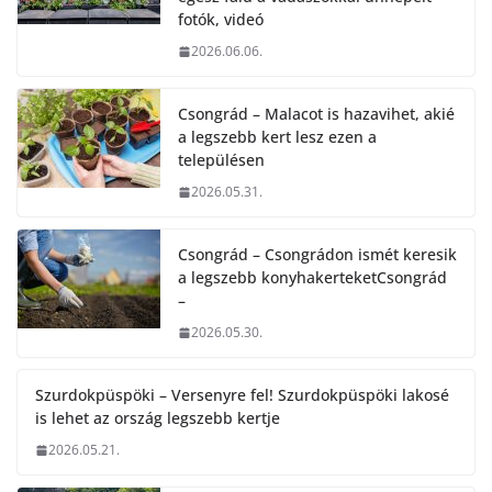
fotók, videó
2026.06.06.
Csongrád – Malacot is hazavihet, akié
a legszebb kert lesz ezen a
településen
2026.05.31.
Csongrád – Csongrádon ismét keresik
a legszebb konyhakerteketCsongrád
–
2026.05.30.
Szurdokpüspöki – Versenyre fel! Szurdokpüspöki lakosé
is lehet az ország legszebb kertje
2026.05.21.