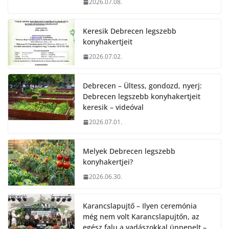
2026.07.08.
Keresik Debrecen legszebb
konyhakertjeit
2026.07.02.
Debrecen – Ültess, gondozd, nyerj:
Debrecen legszebb konyhakertjeit
keresik – videóval
2026.07.01.
Melyek Debrecen legszebb
konyhakertjei?
2026.06.30.
Karancslapujtő – Ilyen ceremónia
még nem volt Karancslapujtőn, az
egész falu a vadászokkal ünnepelt –