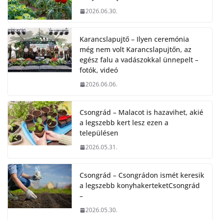
2026.06.30.
Karancslapujtő – Ilyen ceremónia
még nem volt Karancslapujtőn, az
egész falu a vadászokkal ünnepelt –
fotók, videó
2026.06.06.
Csongrád – Malacot is hazavihet, akié
a legszebb kert lesz ezen a
településen
2026.05.31.
Csongrád – Csongrádon ismét keresik
a legszebb konyhakerteketCsongrád
–
2026.05.30.