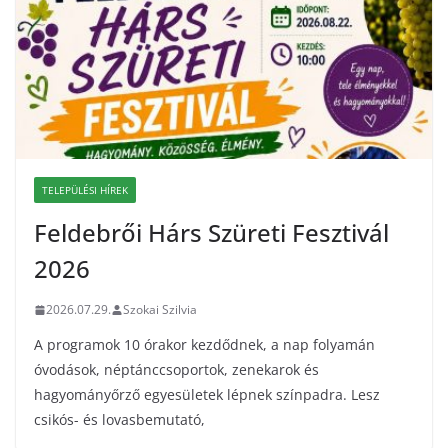
TELEPÜLÉSI HÍREK
Feldebrői Hárs Szüreti Fesztivál
2026
2026.07.29.
Szokai Szilvia
A programok 10 órakor kezdődnek, a nap folyamán
óvodások, néptánccsoportok, zenekarok és
hagyományőrző egyesületek lépnek színpadra. Lesz
csikós- és lovasbemutató,