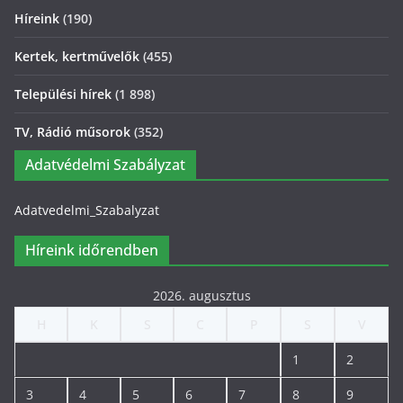
Híreink
(190)
Kertek, kertművelők
(455)
Települési hírek
(1 898)
TV, Rádió műsorok
(352)
Adatvédelmi Szabályzat
Adatvedelmi_Szabalyzat
Híreink időrendben
2026. augusztus
H
K
S
C
P
S
V
1
2
3
4
5
6
7
8
9