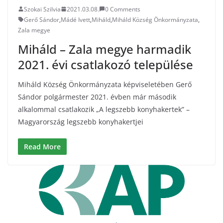
Szokai Szilvia
2021.03.08.
0 Comments
Gerő Sándor
,
Mádé Ivett
,
Miháld
,
Miháld Község Önkormányzata
,
Zala megye
Miháld – Zala megye harmadik
2021. évi csatlakozó települése
Miháld Község Önkormányzata képviseletében Gerő
Sándor polgármester 2021. évben már második
alkalommal csatlakozik „A legszebb konyhakertek” –
Magyarország legszebb konyhakertjei
Read More