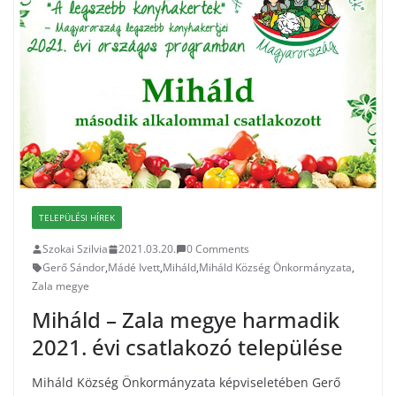
TELEPÜLÉSI HÍREK
Szokai Szilvia
2021.03.20.
0 Comments
Gerő Sándor
,
Mádé Ivett
,
Miháld
,
Miháld Község Önkormányzata
,
Zala megye
Miháld – Zala megye harmadik
2021. évi csatlakozó települése
Miháld Község Önkormányzata képviseletében Gerő