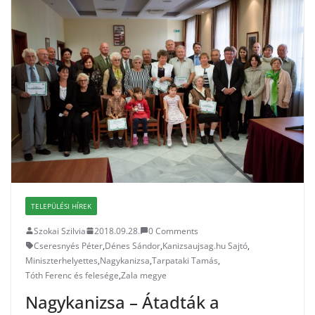
TELEPÜLÉSI HÍREK
Szokai Szilvia
2018.09.28.
0 Comments
Cseresnyés Péter
,
Dénes Sándor
,
Kanizsaujsag.hu Sajtó
,
Miniszterhelyettes
,
Nagykanizsa
,
Tarpataki Tamás
,
Tóth Ferenc és felesége
,
Zala megye
Nagykanizsa – Átadták a