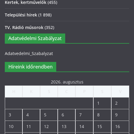
Kertek, kertművelők
(455)
Települési hírek
(1 898)
TV, Rádió műsorok
(352)
Adatvédelmi Szabályzat
Adatvedelmi_Szabalyzat
Híreink időrendben
2026. augusztus
H
K
S
C
P
S
V
1
2
3
4
5
6
7
8
9
10
11
12
13
14
15
16