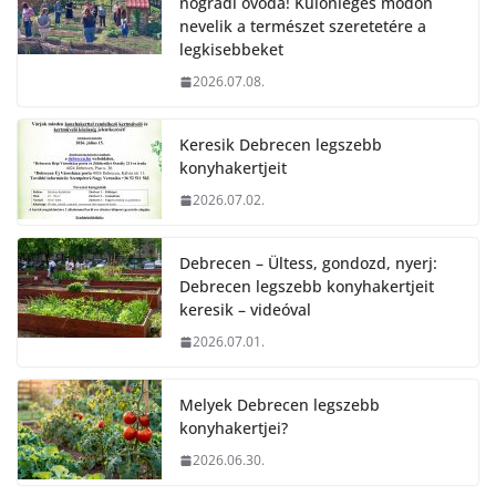
nógrádi óvoda! Különleges módon
nevelik a természet szeretetére a
legkisebbeket
2026.07.08.
Keresik Debrecen legszebb
konyhakertjeit
2026.07.02.
Debrecen – Ültess, gondozd, nyerj:
Debrecen legszebb konyhakertjeit
keresik – videóval
2026.07.01.
Melyek Debrecen legszebb
konyhakertjei?
2026.06.30.