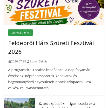
TELEPÜLÉSI HÍREK
Feldebrői Hárs Szüreti Fesztivál
2026
2026.07.29.
Szokai Szilvia
A programok 10 órakor kezdődnek, a nap folyamán
óvodások, néptánccsoportok, zenekarok és
hagyományőrző egyesületek lépnek színpadra. Lesz
csikós- és lovasbemutató,
Szurdokpüspöki – Igazi csoda ez a