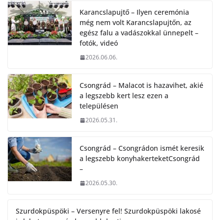
Karancslapujtő – Ilyen ceremónia
még nem volt Karancslapujtőn, az
egész falu a vadászokkal ünnepelt –
fotók, videó
2026.06.06.
Csongrád – Malacot is hazavihet, akié
a legszebb kert lesz ezen a
településen
2026.05.31.
Csongrád – Csongrádon ismét keresik
a legszebb konyhakerteketCsongrád
–
2026.05.30.
Szurdokpüspöki – Versenyre fel! Szurdokpüspöki lakosé