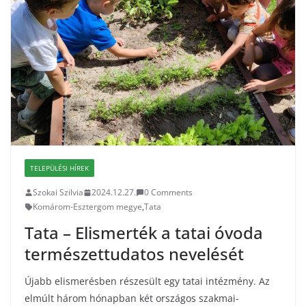
TELEPÜLÉSI HÍREK
Szokai Szilvia
2024.12.27.
0 Comments
Komárom-Esztergom megye
,
Tata
Tata – Elismerték a tatai óvoda
természettudatos nevelését
Újabb elismerésben részesült egy tatai intézmény. Az
elmúlt három hónapban két országos szakmai-