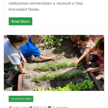
módszertani elismerésben is részesült a Tatai
Kincseskert Óvoda.
Read More
TELEPÜLÉSI HÍREK
Szokai Szilvia
2024.12.16.
0 Comments