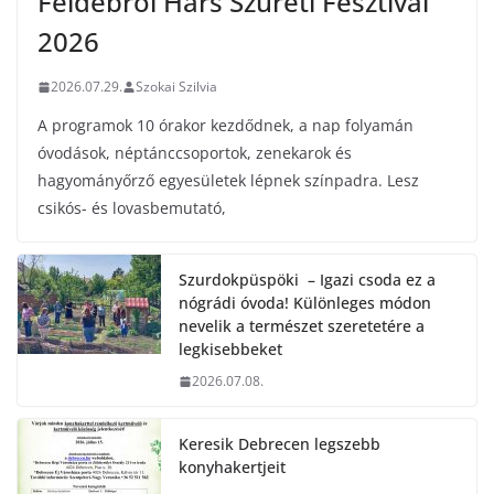
Feldebrői Hárs Szüreti Fesztivál
2026
2026.07.29.
Szokai Szilvia
A programok 10 órakor kezdődnek, a nap folyamán
óvodások, néptánccsoportok, zenekarok és
hagyományőrző egyesületek lépnek színpadra. Lesz
csikós- és lovasbemutató,
Szurdokpüspöki – Igazi csoda ez a
nógrádi óvoda! Különleges módon
nevelik a természet szeretetére a
legkisebbeket
2026.07.08.
Keresik Debrecen legszebb
konyhakertjeit