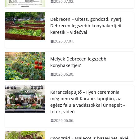
2026.07.02.
Debrecen – Ültess, gondozd, nyerj:
Debrecen legszebb konyhakertjeit
keresik – videóval
2026.07.01.
Melyek Debrecen legszebb
konyhakertjei?
2026.06.30.
Karancslapujtő – Ilyen ceremónia
még nem volt Karancslapujtőn, az
egész falu a vadászokkal ünnepelt –
fotók, videó
2026.06.06.
Csongrád – Malacot is hazavihet, akié