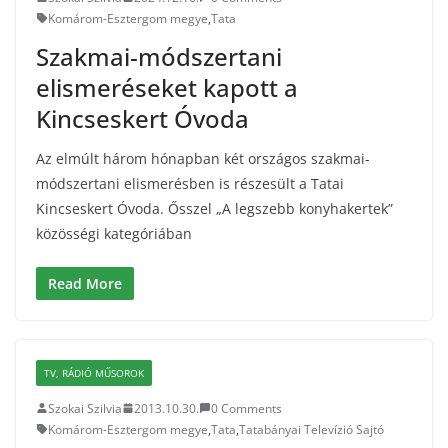
Komárom-Esztergom megye
,
Tata
Szakmai-módszertani
elismeréseket kapott a
Kincseskert Óvoda
Az elmúlt három hónapban két országos szakmai-
módszertani elismerésben is részesült a Tatai
Kincseskert Óvoda. Ősszel „A legszebb konyhakertek”
közösségi kategóriában
Read More
TV, RÁDIÓ MŰSOROK
Szokai Szilvia
2013.10.30.
0 Comments
Komárom-Esztergom megye
,
Tata
,
Tatabányai Televízió Sajtó