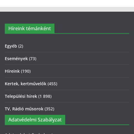
Híreink témánként
Egyéb
(2)
Események
(73)
Híreink
(190)
Kertek, kertművelők
(455)
Települési hírek
(1 898)
TV, Rádió műsorok
(352)
Adatvédelmi Szabályzat