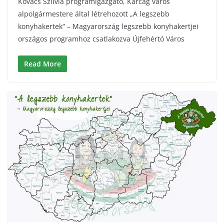
Kovács Szilvia programigazgató, Karcag város
alpolgármestere által létrehozott „A legszebb
konyhakertek” – Magyarország legszebb konyhakertjei
országos programhoz csatlakozva Újfehértó Város
Read More