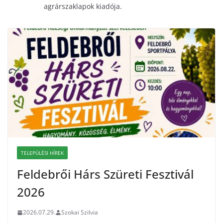
agrárszaklapok kiadója.
TELEPÜLÉSI HÍREK
Feldebrői Hárs Szüreti Fesztivál
2026
2026.07.29.
Szokai Szilvia