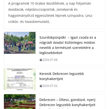
A programok 10 órakor kezdődnek, a nap folyamán
óvodások, néptánccsoportok, zenekarok és
hagyományőrző egyesületek lépnek színpadra. Lesz
csikós- és lovasbemutató,
Szurdokpüspöki – Igazi csoda ez a
nógrádi óvoda! Különleges módon
nevelik a természet szeretetére a
legkisebbeket
2026.07.08.
Keresik Debrecen legszebb
konyhakertjeit
2026.07.02.
Debrecen – Ültess, gondozd, nyerj:
Debrecen legszebb konyhakertjeit