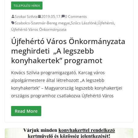
TELEPÜLÉSI HÍREK
Szokai Szilvia
2019.05.17.
0 Comments
Szabolcs-Szatmár-Bereg megye
,
Szűcs Lászlóné
,
Újfehértó
,
Újfehértó Város Önkormányzata
Újfehértó Város Önkormányzata
meghirdeti „A legszebb
konyhakertek” programot
Kovács Szilvia programigazgató, Karcag város
alpolgármestere által létrehozott „A legszebb
konyhakertek” – Magyarország legszebb konyhakertjei
országos programhoz csatlakozva Újfehértó Város
Read More