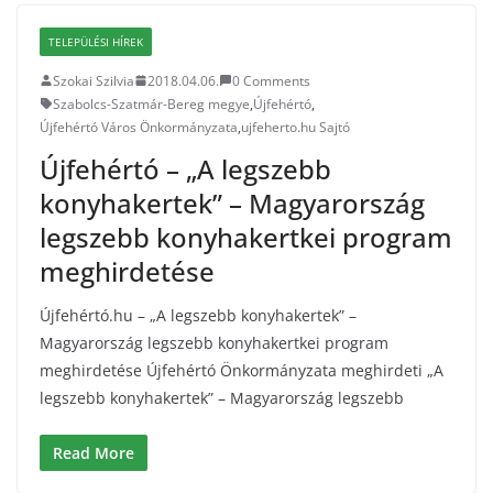
TELEPÜLÉSI HÍREK
Szokai Szilvia
2018.04.06.
0 Comments
Szabolcs-Szatmár-Bereg megye
,
Újfehértó
,
Újfehértó Város Önkormányzata
,
ujfeherto.hu Sajtó
Újfehértó – „A legszebb
konyhakertek” – Magyarország
legszebb konyhakertkei program
meghirdetése
Újfehértó.hu – „A legszebb konyhakertek” –
Magyarország legszebb konyhakertkei program
meghirdetése Újfehértó Önkormányzata meghirdeti „A
legszebb konyhakertek” – Magyarország legszebb
Read More