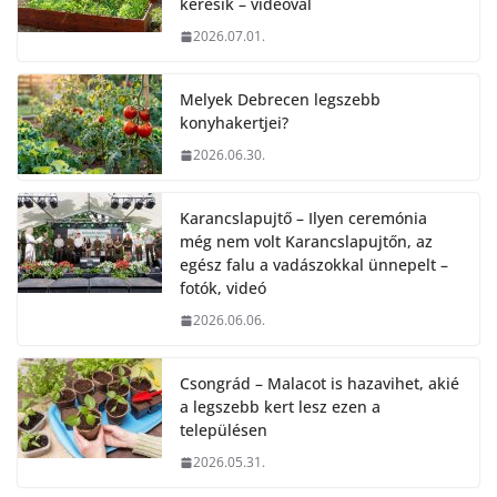
keresik – videóval
2026.07.01.
Melyek Debrecen legszebb
konyhakertjei?
2026.06.30.
Karancslapujtő – Ilyen ceremónia
még nem volt Karancslapujtőn, az
egész falu a vadászokkal ünnepelt –
fotók, videó
2026.06.06.
Csongrád – Malacot is hazavihet, akié
a legszebb kert lesz ezen a
településen
2026.05.31.