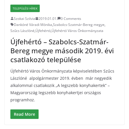
TELEPÜLÉSI HÍREK
Szokai Szilvia
2019.01.01.
0 Comments
Dankóné Váradi Mónika
,
Szabolcs-Szatmár-Bereg megye
,
Szűcs Lászlóné
,
Újfehértó
,
Újfehértó Város Önkormányzata
Újfehértó – Szabolcs-Szatmár-
Bereg megye második 2019. évi
csatlakozó települése
Újfehértó Város Önkormányzata képviseletében Szűcs
Lászlóné alpolgármester 2019. évben már negyedik
alkalommal csatlakozik „A legszebb konyhakertek” –
Magyarország legszebb konyhakertjei országos
programhoz.
Read More