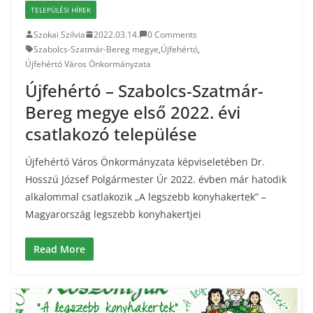
TELEPÜLÉSI HÍREK
Szokai Szilvia
2022.03.14.
0 Comments
Szabolcs-Szatmár-Bereg megye
,
Újfehértó
,
Újfehértó Város Önkormányzata
Újfehértó – Szabolcs-Szatmár-
Bereg megye első 2022. évi
csatlakozó települése
Újfehértó Város Önkormányzata képviseletében Dr.
Hosszú József Polgármester Úr 2022. évben már hatodik
alkalommal csatlakozik „A legszebb konyhakertek” –
Magyarország legszebb konyhakertjei
Read More