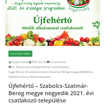
TELEPÜLÉSI HÍREK
Szokai Szilvia
2021.03.18.
0 Comments
Dr. Hosszú József
,
Gyermánné Szabó Katalin
,
Suga Ferenc Krisztián
,
Szabolcs-Szatmár-Bereg megye
,
Újfehértó
,
Újfehértó Város Önkormányzata
Újfehértó – Szabolcs-Szatmár-
Bereg megye negyedik 2021. évi
csatlakozó települése