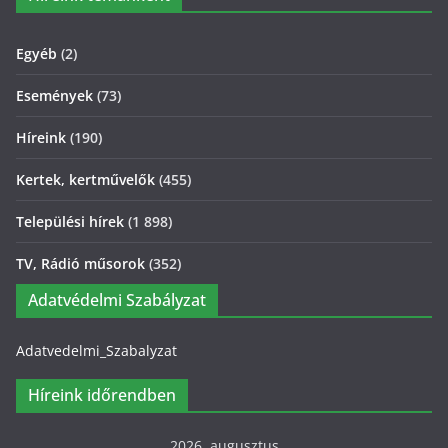
Egyéb
(2)
Események
(73)
Híreink
(190)
Kertek, kertművelők
(455)
Települési hírek
(1 898)
TV, Rádió műsorok
(352)
Adatvédelmi Szabályzat
Adatvedelmi_Szabalyzat
Híreink időrendben
2026. augusztus