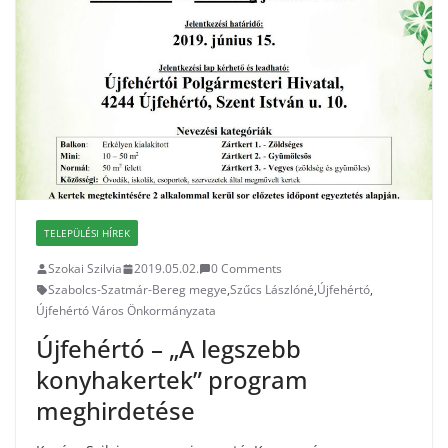
TELEPÜLÉSI HÍREK
Szokai Szilvia
2019.05.02.
0 Comments
Szabolcs-Szatmár-Bereg megye
,
Szűcs Lászlóné
,
Újfehértó
,
Újfehértó Város Önkormányzata
Újfehértó – „A legszebb
konyhakertek” program
meghirdetése