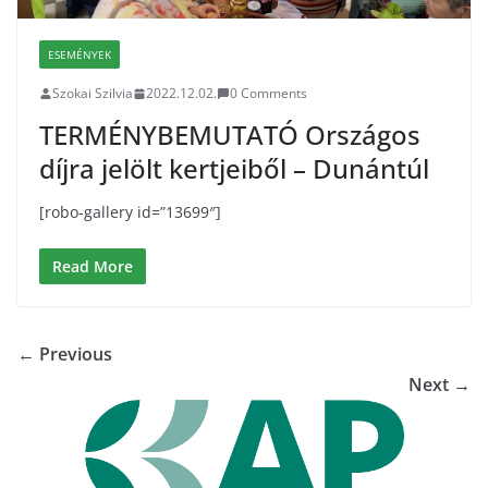
ESEMÉNYEK
Szokai Szilvia
2022.12.02.
0 Comments
TERMÉNYBEMUTATÓ Országos
díjra jelölt kertjeiből – Dunántúl
[robo-gallery id=”13699″]
Read More
← Previous
Next →