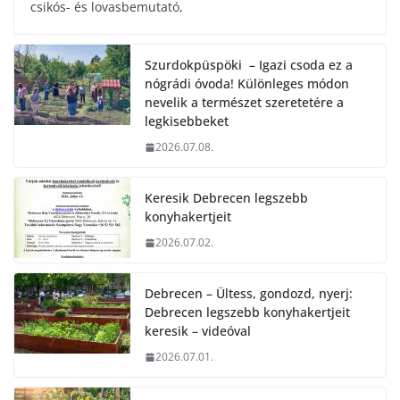
csikós- és lovasbemutató,
Szurdokpüspöki – Igazi csoda ez a
nógrádi óvoda! Különleges módon
nevelik a természet szeretetére a
legkisebbeket
2026.07.08.
Keresik Debrecen legszebb
konyhakertjeit
2026.07.02.
Debrecen – Ültess, gondozd, nyerj:
Debrecen legszebb konyhakertjeit
keresik – videóval
2026.07.01.