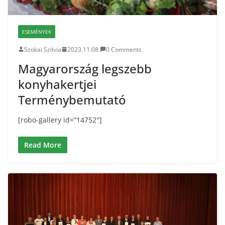
ESEMÉNYEK
Szokai Szilvia
2023.11.08.
0 Comments
Magyarország legszebb
konyhakertjei
Terménybemutató
[robo-gallery id=”14752″]
Read More