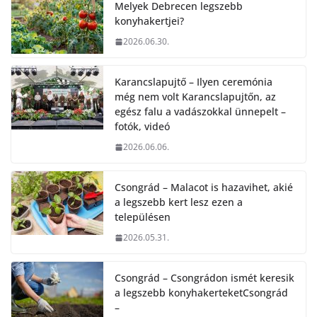
Melyek Debrecen legszebb
konyhakertjei?
2026.06.30.
Karancslapujtő – Ilyen ceremónia
még nem volt Karancslapujtőn, az
egész falu a vadászokkal ünnepelt –
fotók, videó
2026.06.06.
Csongrád – Malacot is hazavihet, akié
a legszebb kert lesz ezen a
településen
2026.05.31.
Csongrád – Csongrádon ismét keresik
a legszebb konyhakerteketCsongrád
–