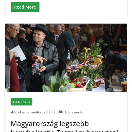
Read More
ESEMÉNYEK
Szokai Szilvia
2023.11.15.
0 Comments
Magyarország legszebb