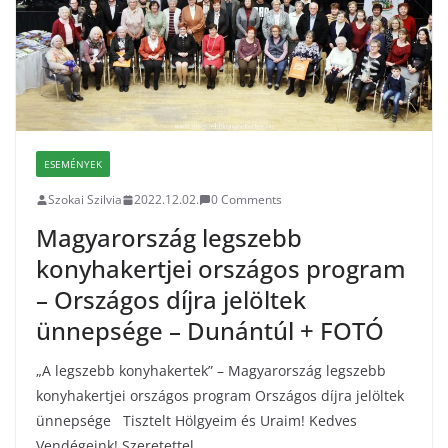
ESEMÉNYEK
Szokai Szilvia
2022.12.02.
0 Comments
Magyarország legszebb
konyhakertjei országos program
– Országos díjra jelöltek
ünnepsége – Dunántúl + FOTÓ
„A legszebb konyhakertek” – Magyarország legszebb
konyhakertjei országos program Országos díjra jelöltek
ünnepsége Tisztelt Hölgyeim és Uraim! Kedves
Vendégeink! Szeretettel