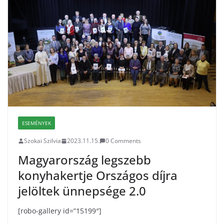
ESEMÉNYEK
Szokai Szilvia
2023.11.15.
0 Comments
Magyarország legszebb
konyhakertje Országos díjra
jelöltek ünnepsége 2.0
[robo-gallery id=”15199″]