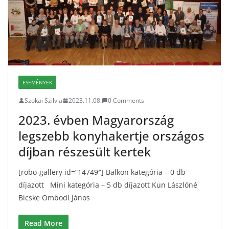
ESEMÉNYEK
Szokai Szilvia
2023.11.08.
0 Comments
2023. évben Magyarország
legszebb konyhakertje országos
díjban részesült kertek
[robo-gallery id=”14749″] Balkon kategória – 0 db
díjazott Mini kategória – 5 db díjazott Kun Lászlóné
Bicske Ombodi János
Read More