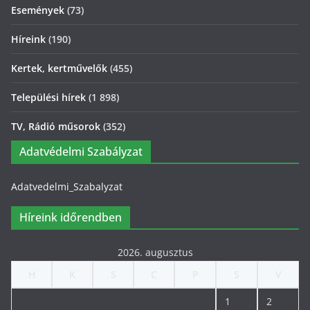
Események
(73)
Híreink
(190)
Kertek, kertművelők
(455)
Települési hírek
(1 898)
TV, Rádió műsorok
(352)
Adatvédelmi Szabályzat
Adatvedelmi_Szabalyzat
Híreink időrendben
2026. augusztus
H
K
S
C
P
S
V
1
2