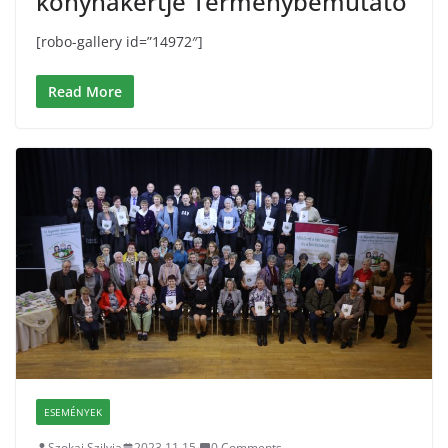
konyhakertje Terménybemutató
[robo-gallery id=”14972″]
Read More
ESEMÉNYEK
Szokai Szilvia
2023.11.15.
0 Comments