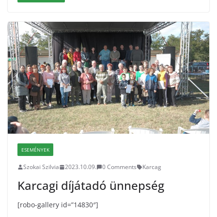
ESEMÉNYEK
Szokai Szilvia
2023.10.09.
0 Comments
Karcag
Karcagi díjátadó ünnepség
[robo-gallery id=”14830″]