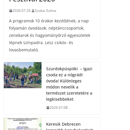
2026.07.29.
Szokai Szilvia
A programok 10 órakor kezdődnek, a nap
folyamán óvodások, néptánccsoportok,
zenekarok és hagyományőrző egyesületek
lépnek színpadra. Lesz csikós- és
lovasbemutató,
Szurdokpüspöki – Igazi
csoda ez a nógrádi
óvoda! Különleges
módon nevelik a
természet szeretetére a
legkisebbeket
2026.07.08.
Keresik Debrecen