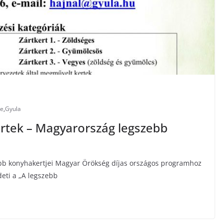
ye
,
Gyula
rtek – Magyarország legszebb
bb konyhakertjei Magyar Örökség díjas országos programhoz
eti a „A legszebb