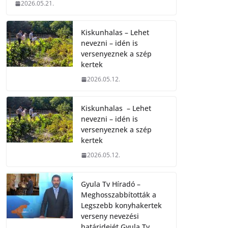
2026.05.21.
Kiskunhalas – Lehet
nevezni – idén is
versenyeznek a szép
kertek
2026.05.12.
Kiskunhalas – Lehet
nevezni – idén is
versenyeznek a szép
kertek
2026.05.12.
Gyula Tv Híradó –
Meghosszabbították a
Legszebb konyhakertek
verseny nevezési
határidejét.Gyula Tv