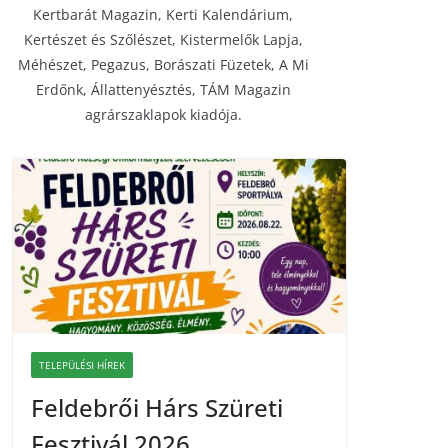
Kertbarát Magazin, Kerti Kalendárium,
Kertészet és Szőlészet, Kistermelők Lapja,
Méhészet, Pegazus, Borászati Füzetek, A Mi
Erdőnk, Állattenyésztés, TÁM Magazin
agrárszaklapok kiadója.
TELEPÜLÉSI HÍREK
Feldebrői Hárs Szüreti
Fesztivál 2026