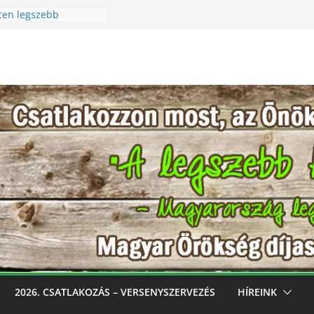
cen legszebb
 Szüreti Fesztivál
i – Igazi csoda ez a
a! Különleges módon
észet szeretetére a
cen legszebb
ess, gondozd, nyerj:
zebb konyhakertjeit
óval
2026. CSATLAKOZÁS – VERSENYSZERVEZÉS
HÍREINK