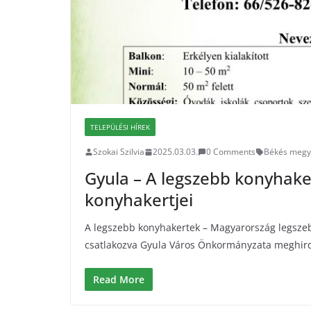
TELEPÜLÉSI HÍREK
Szokai Szilvia
2025.03.03.
0 Comments
Békés meg
Gyula – A legszebb konyhake
konyhakertjei
A legszebb konyhakertek – Magyarország legsze
csatlakozva Gyula Város Önkormányzata meghird
Read More