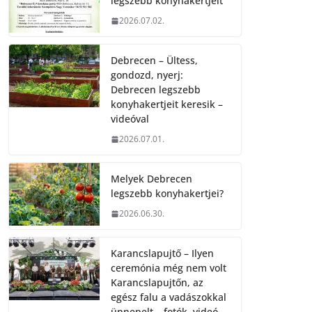
legszebb konyhakertjeit
2026.07.02.
Debrecen – Ültess,
gondozd, nyerj:
Debrecen legszebb
konyhakertjeit keresik –
videóval
2026.07.01.
Melyek Debrecen
legszebb konyhakertjei?
2026.06.30.
Karancslapujtő – Ilyen
ceremónia még nem volt
Karancslapujtőn, az
egész falu a vadászokkal
ünnepelt – fotók, videó