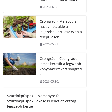
2026.06.06.
Csongrád – Malacot is
hazavihet, akié a
legszebb kert lesz ezen a
településen
2026.05.31.
Csongrád – Csongrádon
ismét keresik a legszebb
konyhakerteketCsongrád
–
2026.05.30.
Szurdokpüspöki – Versenyre fel!
Szurdokpüspöki lakosé is lehet az ország
legszebb kertje