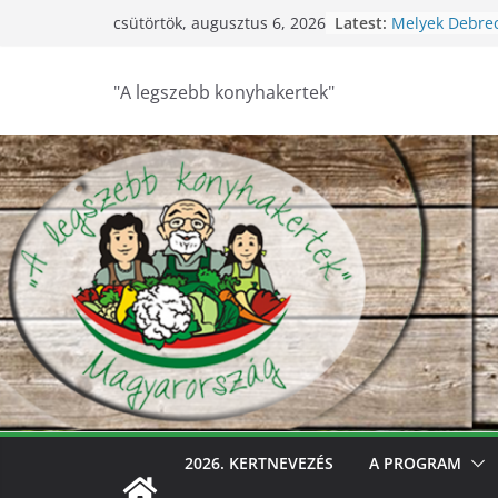
Skip
Latest:
Melyek Debre
csütörtök, augusztus 6, 2026
to
konyhakertjei?
Feldebrői Hárs
content
2026
"A legszebb konyhakertek"
Szurdokpüspök
nógrádi óvod
nevelik a term
legkisebbeket
Keresik Debre
konyhakertjeit
Debrecen – Ült
Debrecen legs
keresik – vide
2026. KERTNEVEZÉS
A PROGRAM