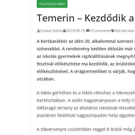
TELEPÜLÉSI HÍREK
Temerin – Kezdődik a 
Szokai Szilvia
2018.09.19.
0 Comments
Dél-bácskai 
A Kertbarátkör az idén 20. alkalommal szervezi
színesebbé. A rendezvény kedden délután már
az iskolás gyermekek rajzkiállításának megnyit
fesztivál előkészítése ma kezdődik, az óriástökö
előkészítésével. A virágtermelőket is várják, h
utcában.
A tökös görhéhez és a tökös réteshez a tökreszel
Kertészlakban. A sütés hagyományosan a Hofy Cuk
tökfaragó verseny az általános iskolások részvét
piactéren felállított nagyszínpadon helyi együtte
A tökversenyre csütörtökön reggel 8 órától még átv