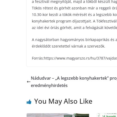
a fesztivál megnyitóját, majd a tökből készült ha
Tökös rétest és görhét azonban már a reggeli órák
10.30-kor kezdi a tökök mérését és a legszebb ko
konyhakertek program díjazottjait. A Tökfesztiv
az idei évi óriás görhét, amit a felvágását követ
A nagysátorban hagyományos birkapaprikás és a K
érdeklődőt szeretettel várnak a szervezők.
Forrás:https://www.magyarszo.rs/hu/3787/vaj
Nádudvar – „A legszebb konyhakertek” pr
eredményhirdetés
You May Also Like