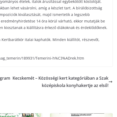
gyományos ételek, italok árusítással egybekötött kóstolóját.
ban lehet vásárolni, amíg a készlet tart. A bírálóbizottság
mpozíciók kiválasztását, majd ismertetik a legszebb
ál eredményhirdetése 14 óra körül várható, ekkor mutatják be
ően kiosztanak a kiállításra érkező diákoknak és érdeklődőknek.
ertbarátkör italai kaphatók. Minden kiállítót, részvevőt,
dasag_temerin/189931/Temerini-h%C3%ADrek.htm
ogram
Kecskemét – Közösségi kert kategóriában a Szak
középiskola konyhakertje az első!