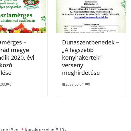
amérges –
Dunaszentbenedek –
rád megye
„A legszebb
dik 2020. évi
konyhakertek”
akozó
verseny
ülése
meghirdetése
.03.
0
2023.05.04.
0
ő mezőket
*
karakterrel jelöltük