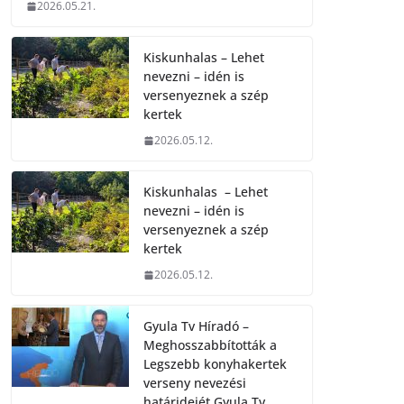
2026.05.21.
Kiskunhalas – Lehet
nevezni – idén is
versenyeznek a szép
kertek
2026.05.12.
Kiskunhalas – Lehet
nevezni – idén is
versenyeznek a szép
kertek
2026.05.12.
Gyula Tv Híradó –
Meghosszabbították a
Legszebb konyhakertek
verseny nevezési
határidejét.Gyula Tv