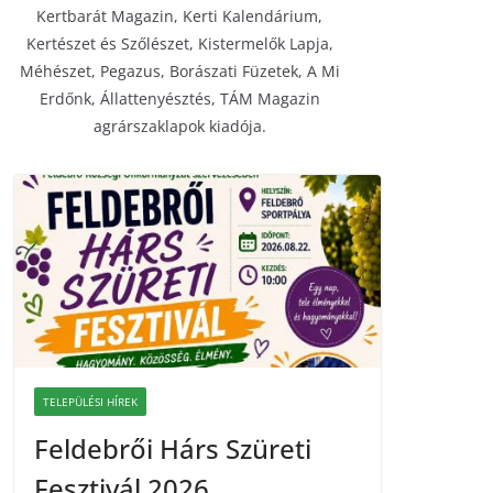
Kertbarát Magazin, Kerti Kalendárium,
Kertészet és Szőlészet, Kistermelők Lapja,
Méhészet, Pegazus, Borászati Füzetek, A Mi
Erdőnk, Állattenyésztés, TÁM Magazin
agrárszaklapok kiadója.
TELEPÜLÉSI HÍREK
Feldebrői Hárs Szüreti
Fesztivál 2026