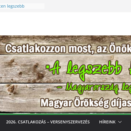
cen legszebb
 Szüreti Fesztivál
i – Igazi csoda ez a
a! Különleges módon
észet szeretetére a
cen legszebb
ess, gondozd, nyerj:
zebb konyhakertjeit
óval
2026. CSATLAKOZÁS – VERSENYSZERVEZÉS
HÍREINK