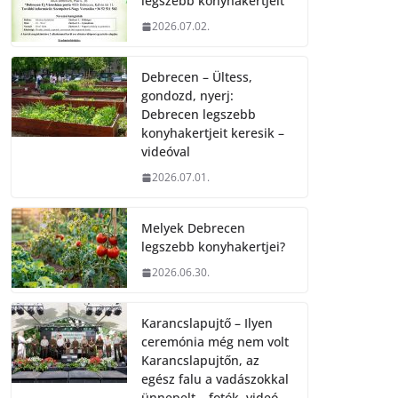
legszebb konyhakertjeit
2026.07.02.
Debrecen – Ültess,
gondozd, nyerj:
Debrecen legszebb
konyhakertjeit keresik –
videóval
2026.07.01.
Melyek Debrecen
legszebb konyhakertjei?
2026.06.30.
Karancslapujtő – Ilyen
ceremónia még nem volt
Karancslapujtőn, az
egész falu a vadászokkal
ünnepelt – fotók, videó