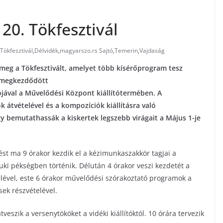
20. Tökfesztivál
Tökfesztivál
,
Délvidék
,
magyarszo.rs Sajtó
,
Temerin
,
Vajdaság
 meg a Tökfesztivált, amelyet több kísérőprogram tesz
 megkezdődött
ójával a Művelődési Központ kiállítótermében. A
k átvételével és a kompozíciók kiállításra való
ogy bemutathassák a kiskertek legszebb virágait a Május 1-je
ést ma 9 órakor kezdik el a kézimunkaszakkör tagjai a
i pékségben történik. Délután 4 órakor veszi kezdetét a
elével, este 6 órakor művelődési szórakoztató programok a
sek részvételével.
eszik a versenytököket a vidéki kiállítóktól. 10 órára tervezik