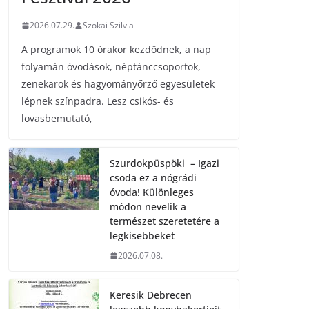
2026.07.29.
Szokai Szilvia
A programok 10 órakor kezdődnek, a nap
folyamán óvodások, néptánccsoportok,
zenekarok és hagyományőrző egyesületek
lépnek színpadra. Lesz csikós- és
lovasbemutató,
Szurdokpüspöki – Igazi
csoda ez a nógrádi
óvoda! Különleges
módon nevelik a
természet szeretetére a
legkisebbeket
2026.07.08.
Keresik Debrecen