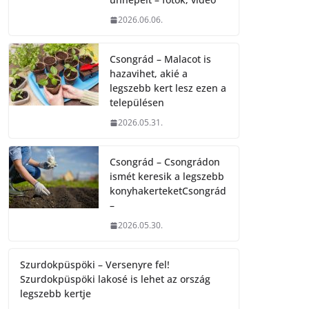
2026.06.06.
Csongrád – Malacot is
hazavihet, akié a
legszebb kert lesz ezen a
településen
2026.05.31.
Csongrád – Csongrádon
ismét keresik a legszebb
konyhakerteketCsongrád
–
2026.05.30.
Szurdokpüspöki – Versenyre fel!
Szurdokpüspöki lakosé is lehet az ország
legszebb kertje