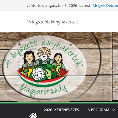
Skip
Latest:
Melyek Debre
csütörtök, augusztus 6, 2026
to
konyhakertjei?
Feldebrői Hárs
content
2026
"A legszebb konyhakertek"
Szurdokpüspök
nógrádi óvod
nevelik a term
legkisebbeket
Keresik Debre
konyhakertjeit
Debrecen – Ült
Debrecen legs
keresik – vide
2026. KERTNEVEZÉS
A PROGRAM