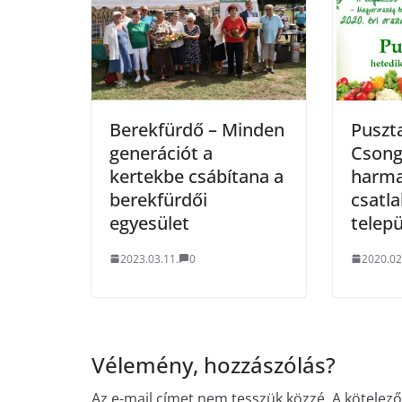
Berekfürdő – Minden
Puszt
generációt a
Csong
kertekbe csábítana a
harma
berekfürdői
csatl
egyesület
telep
2023.03.11.
0
2020.02
Vélemény, hozzászólás?
Az e-mail címet nem tesszük közzé.
A kötelez