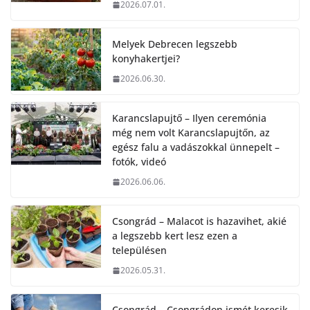
2026.07.01.
Melyek Debrecen legszebb
konyhakertjei?
2026.06.30.
Karancslapujtő – Ilyen ceremónia
még nem volt Karancslapujtőn, az
egész falu a vadászokkal ünnepelt –
fotók, videó
2026.06.06.
Csongrád – Malacot is hazavihet, akié
a legszebb kert lesz ezen a
településen
2026.05.31.
Csongrád – Csongrádon ismét keresik