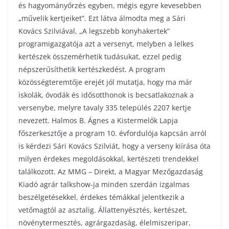
és hagyományőrzés egyben, mégis egyre kevesebben
„művelik kertjeiket”. Ezt látva álmodta meg a Sári
Kovács Szilviával, „A legszebb konyhakertek”
programigazgatója azt a versenyt, melyben a lelkes
kertészek összemérhetik tudásukat, ezzel pedig
népszerűsíthetik kertészkedést. A program
közösségteremtője erejét jól mutatja, hogy ma már
iskolák, óvodák és idősotthonok is becsatlakoznak a
versenybe, melyre tavaly 335 település 2207 kertje
nevezett. Halmos B. Ágnes a Kistermelők Lapja
főszerkesztője a program 10. évfordulója kapcsán arról
is kérdezi Sári Kovács Szilviát, hogy a verseny kiírása óta
milyen érdekes megoldásokkal, kertészeti trendekkel
találkozott. Az MMG – Direkt, a Magyar Mezőgazdaság
Kiadó agrár talkshow-ja minden szerdán izgalmas
beszélgetésekkel, érdekes témákkal jelentkezik a
vetőmagtól az asztalig. Állattenyésztés, kertészet,
növénytermesztés, agrárgazdaság, élelmiszeripar,