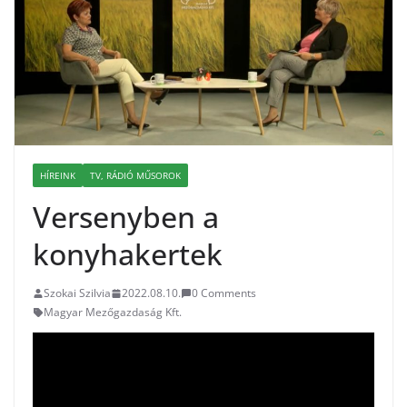
HÍREINK
TV, RÁDIÓ MŰSOROK
Versenyben a
konyhakertek
Szokai Szilvia
2022.08.10.
0 Comments
Magyar Mezőgazdaság Kft.