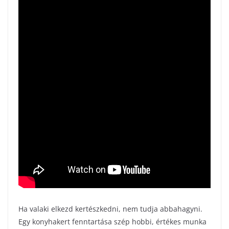
Ha valaki elkezd kertészkedni, nem tudja abbahagyni.
Egy konyhakert fenntartása szép hobbi, értékes munka