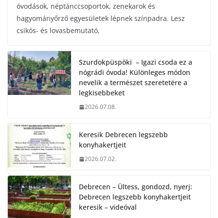
óvodások, néptánccsoportok, zenekarok és
hagyományőrző egyesületek lépnek színpadra. Lesz
csikós- és lovasbemutató,
Szurdokpüspöki – Igazi csoda ez a
nógrádi óvoda! Különleges módon
nevelik a természet szeretetére a
legkisebbeket
2026.07.08.
Keresik Debrecen legszebb
konyhakertjeit
2026.07.02.
Debrecen – Ültess, gondozd, nyerj:
Debrecen legszebb konyhakertjeit
keresik – videóval