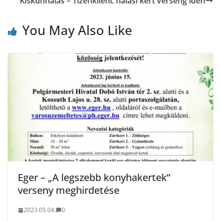
Kiskunhalas – Tizenkilenc halasi kert verseng idén
You May Also Like
Eger – „A legszebb konyhakertek”
verseny meghirdetése
2023.05.04.
0