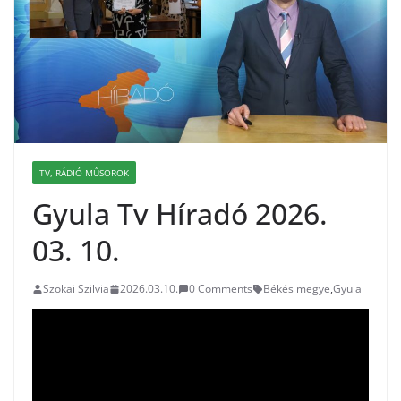
TV, RÁDIÓ MŰSOROK
Gyula Tv Híradó 2026.
03. 10.
Szokai Szilvia
2026.03.10.
0 Comments
Békés megye
,
Gyula