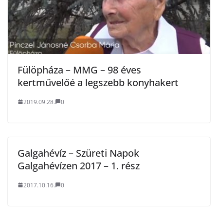
Fülöpháza – MMG – 98 éves
kertművelőé a legszebb konyhakert
2019.09.28.
0
Galgahévíz – Szüreti Napok
Galgahévízen 2017 – 1. rész
2017.10.16.
0