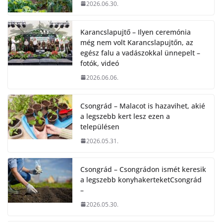
2026.06.30.
Karancslapujtő – Ilyen ceremónia
még nem volt Karancslapujtőn, az
egész falu a vadászokkal ünnepelt –
fotók, videó
2026.06.06.
Csongrád – Malacot is hazavihet, akié
a legszebb kert lesz ezen a
településen
2026.05.31.
Csongrád – Csongrádon ismét keresik
a legszebb konyhakerteketCsongrád
–
2026.05.30.