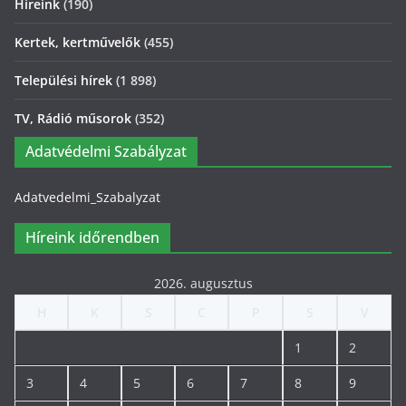
Híreink
(190)
Kertek, kertművelők
(455)
Települési hírek
(1 898)
TV, Rádió műsorok
(352)
Adatvédelmi Szabályzat
Adatvedelmi_Szabalyzat
Híreink időrendben
2026. augusztus
H
K
S
C
P
S
V
1
2
3
4
5
6
7
8
9