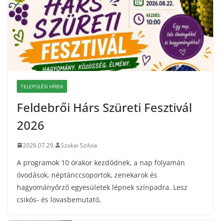
TELEPÜLÉSI HÍREK
Feldebrői Hárs Szüreti Fesztivál
2026
2026.07.29.
Szokai Szilvia
A programok 10 órakor kezdődnek, a nap folyamán
óvodások, néptánccsoportok, zenekarok és
hagyományőrző egyesületek lépnek színpadra. Lesz
csikós- és lovasbemutató,