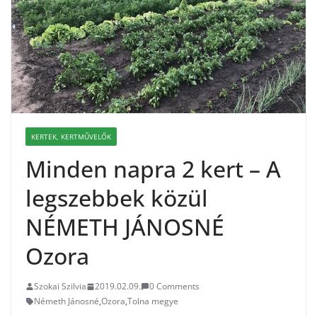
KERTEK, KERTMŰVELŐK
Minden napra 2 kert – A
legszebbek közül
NÉMETH JÁNOSNÉ
Ozora
Szokai Szilvia
2019.02.09.
0 Comments
Németh Jánosné
,
Ozora
,
Tolna megye