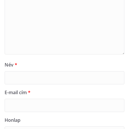
Név
*
E-mail cím
*
Honlap