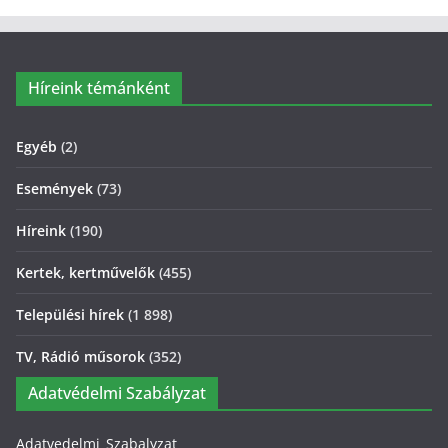
Híreink témánként
Egyéb
(2)
Események
(73)
Híreink
(190)
Kertek, kertművelők
(455)
Települési hírek
(1 898)
TV, Rádió műsorok
(352)
Adatvédelmi Szabályzat
Adatvedelmi_Szabalyzat