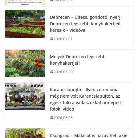
Debrecen – Ültess, gondozd, nyerj:
Debrecen legszebb konyhakertjeit
keresik – videóval
2026.07.01.
Melyek Debrecen legszebb
konyhakertjei?
2026.06.30.
Karancslapujtő – Ilyen ceremónia
még nem volt Karancslapujtőn, az
egész falu a vadászokkal ünnepelt –
fotók, videó
2026.06.06.
Csongrád – Malacot is hazavihet, akié