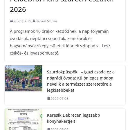
2026
2026.07.29.
Szokai Szilvia
A programok 10 órakor kezdődnek, a nap folyamán
óvodások, néptánccsoportok, zenekarok és
hagyományőrző egyesületek lépnek színpadra. Lesz
csikós- és lovasbemutató,
Szurdokpüspöki – Igazi csoda ez a
nógrádi óvoda! Különleges módon
nevelik a természet szeretetére a
legkisebbeket
2026.07.08.
Keresik Debrecen legszebb
konyhakertjeit
2026.07.02.