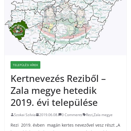
TELEPÜLÉSI HÍREK
Kertnevezés Reziből –
Zala megye hetedik
2019. évi települése
Szokai Szilvia
2019.06.08.
0 Comments
Rezi
,
Zala megye
Rezi 2019. évben magán kertes nevezővel vesz részt „A