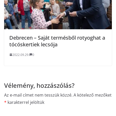
Debrecen – Saját termésből rotyoghat a
tócóskertiek lecsója
2022.09.29.
0
Vélemény, hozzászólás?
Az e-mail címet nem tesszük közzé.
A kötelező mezőket
*
karakterrel jelöltük