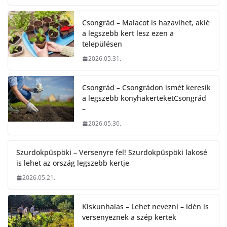
Csongrád – Malacot is hazavihet, akié
a legszebb kert lesz ezen a
településen
2026.05.31.
Csongrád – Csongrádon ismét keresik
a legszebb konyhakerteketCsongrád
–
2026.05.30.
Szurdokpüspöki – Versenyre fel! Szurdokpüspöki lakosé
is lehet az ország legszebb kertje
2026.05.21.
Kiskunhalas – Lehet nevezni – idén is
versenyeznek a szép kertek