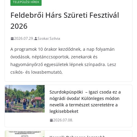
TELEPÜLÉSI HÍREK
Feldebrői Hárs Szüreti Fesztivál
2026
2026.07.29.
Szokai Szilvia
A programok 10 órakor kezdődnek, a nap folyamán
óvodások, néptánccsoportok, zenekarok és
hagyományőrző egyesületek lépnek színpadra. Lesz
csikós- és lovasbemutató,
Szurdokpüspöki – Igazi csoda ez a
nógrádi óvoda! Különleges módon
nevelik a természet szeretetére a
legkisebbeket
2026.07.08.