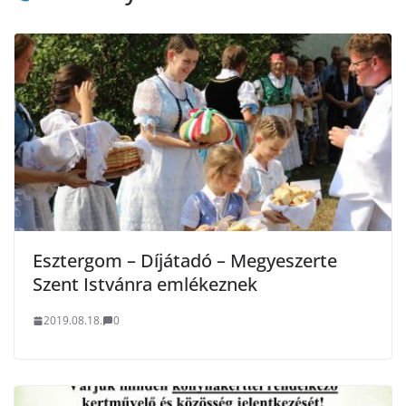
Esztergom – Díjátadó – Megyeszerte
Szent Istvánra emlékeznek
2019.08.18.
0