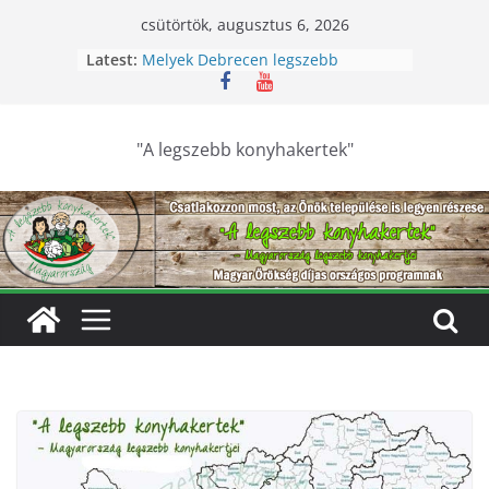
Skip
csütörtök, augusztus 6, 2026
to
Latest:
Melyek Debrecen legszebb
content
konyhakertjei?
Feldebrői Hárs Szüreti Fesztivál
2026
Szurdokpüspöki – Igazi csoda ez a
"A legszebb konyhakertek"
nógrádi óvoda! Különleges módon
nevelik a természet szeretetére a
legkisebbeket
Keresik Debrecen legszebb
konyhakertjeit
Debrecen – Ültess, gondozd, nyerj:
Debrecen legszebb konyhakertjeit
keresik – videóval