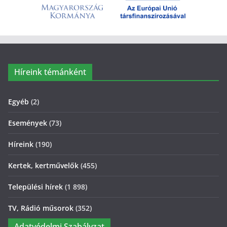
Híreink témánként
Egyéb
(2)
Események
(73)
Híreink
(190)
Kertek, kertművelők
(455)
Települési hírek
(1 898)
TV, Rádió műsorok
(352)
Adatvédelmi Szabályzat