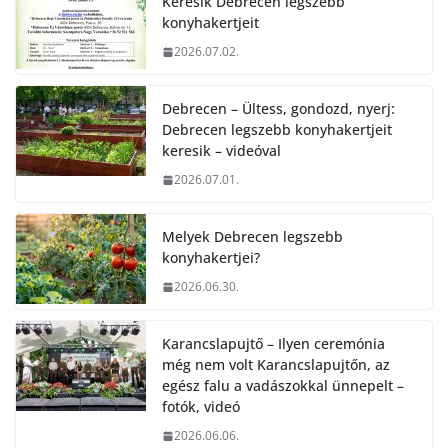
Keresik Debrecen legszebb
konyhakertjeit
2026.07.02.
Debrecen – Ültess, gondozd, nyerj:
Debrecen legszebb konyhakertjeit
keresik – videóval
2026.07.01.
Melyek Debrecen legszebb
konyhakertjei?
2026.06.30.
Karancslapujtő – Ilyen ceremónia
még nem volt Karancslapujtőn, az
egész falu a vadászokkal ünnepelt –
fotók, videó
2026.06.06.