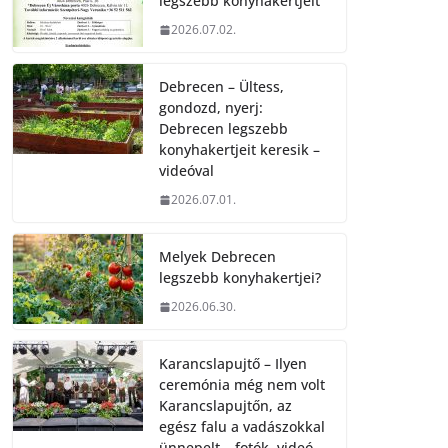
legszebb konyhakertjeit
2026.07.02.
Debrecen – Ültess,
gondozd, nyerj:
Debrecen legszebb
konyhakertjeit keresik –
videóval
2026.07.01.
Melyek Debrecen
legszebb konyhakertjei?
2026.06.30.
Karancslapujtő – Ilyen
ceremónia még nem volt
Karancslapujtőn, az
egész falu a vadászokkal
ünnepelt – fotók, videó