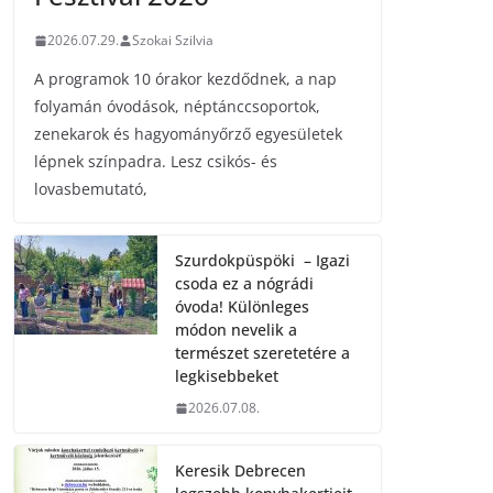
2026.07.29.
Szokai Szilvia
A programok 10 órakor kezdődnek, a nap
folyamán óvodások, néptánccsoportok,
zenekarok és hagyományőrző egyesületek
lépnek színpadra. Lesz csikós- és
lovasbemutató,
Szurdokpüspöki – Igazi
csoda ez a nógrádi
óvoda! Különleges
módon nevelik a
természet szeretetére a
legkisebbeket
2026.07.08.
Keresik Debrecen