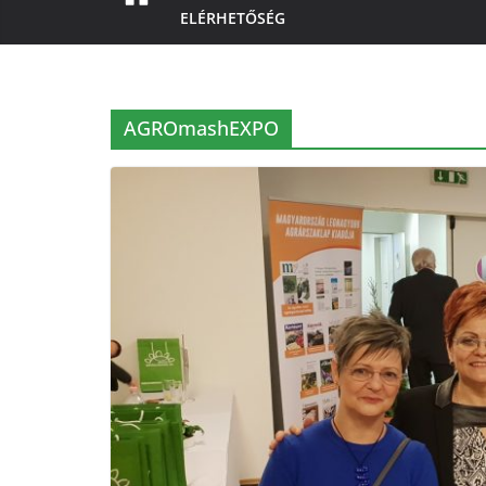
ELÉRHETŐSÉG
AGROmashEXPO