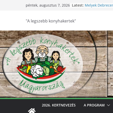
Skip
Latest:
Melyek Debrece
péntek, augusztus 7, 2026
to
konyhakertjei?
Feldebrői Hárs Sz
content
2026
"A legszebb konyhakertek"
Szurdokpüspöki –
nógrádi óvoda! 
nevelik a termés
legkisebbeket
Keresik Debrece
konyhakertjeit
Debrecen – Ültes
Debrecen legsze
keresik – videóva
2026. KERTNEVEZÉS
A PROGRAM