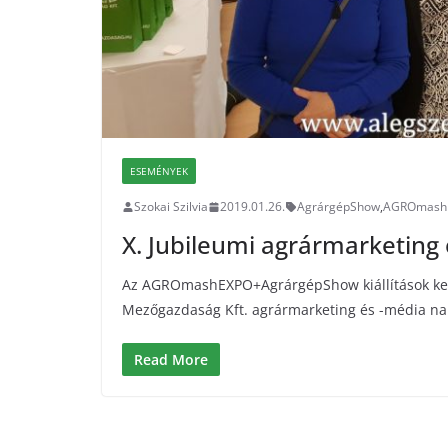
ESEMÉNYEK
Szokai Szilvia
2019.01.26.
AgrárgépShow
,
AGROmash
X. Jubileumi agrármarketing
Az AGROmashEXPO+AgrárgépShow kiállítások kere
Mezőgazdaság Kft. agrármarketing és -média n
Read More