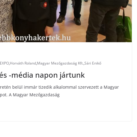
EXPO
,
Horváth Roland
,
Magyar Mezőgazdaság Kft.
,
Sári Enikő
 és -média napon jártunk
tén belül immár tizedik alkalommal szervezett a Magyar
apot. A Magyar Mezőgazdaság