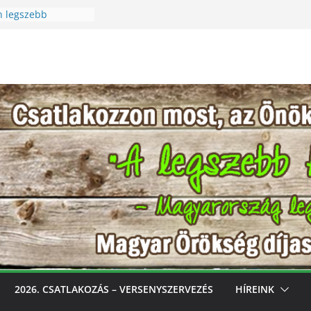
n legszebb
üreti Fesztivál
 Igazi csoda ez a
Különleges módon
zet szeretetére a
n legszebb
s, gondozd, nyerj:
bb konyhakertjeit
l
2026. CSATLAKOZÁS – VERSENYSZERVEZÉS
HÍREINK