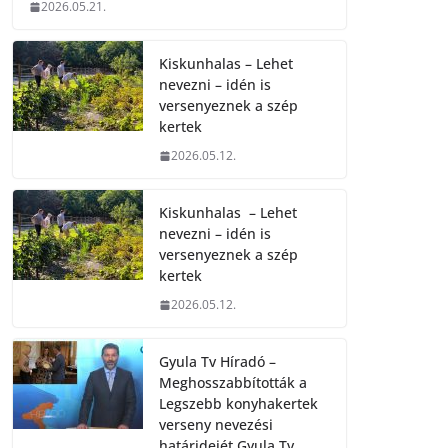
2026.05.21.
Kiskunhalas – Lehet
nevezni – idén is
versenyeznek a szép
kertek
2026.05.12.
Kiskunhalas – Lehet
nevezni – idén is
versenyeznek a szép
kertek
2026.05.12.
Gyula Tv Híradó –
Meghosszabbították a
Legszebb konyhakertek
verseny nevezési
határidejét.Gyula Tv