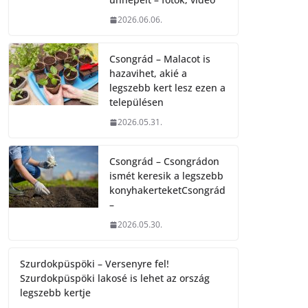
2026.06.06.
Csongrád – Malacot is
hazavihet, akié a
legszebb kert lesz ezen a
településen
2026.05.31.
Csongrád – Csongrádon
ismét keresik a legszebb
konyhakerteketCsongrád
–
2026.05.30.
Szurdokpüspöki – Versenyre fel!
Szurdokpüspöki lakosé is lehet az ország
legszebb kertje