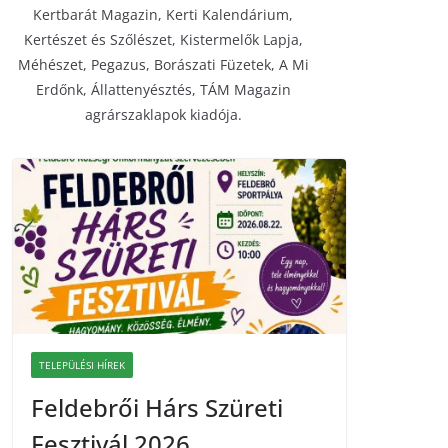
Kertbarát Magazin, Kerti Kalendárium,
Kertészet és Szőlészet, Kistermelők Lapja,
Méhészet, Pegazus, Borászati Füzetek, A Mi
Erdőnk, Állattenyésztés, TÁM Magazin
agrárszaklapok kiadója.
TELEPÜLÉSI HÍREK
Feldebrői Hárs Szüreti
Fesztivál 2026