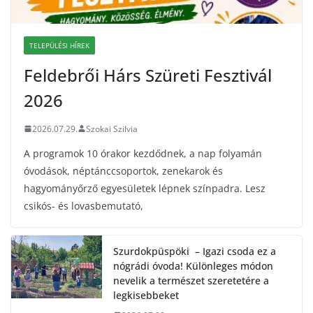
TELEPÜLÉSI HÍREK
Feldebrői Hárs Szüreti Fesztivál
2026
2026.07.29.
Szokai Szilvia
A programok 10 órakor kezdődnek, a nap folyamán
óvodások, néptánccsoportok, zenekarok és
hagyományőrző egyesületek lépnek színpadra. Lesz
csikós- és lovasbemutató,
Szurdokpüspöki – Igazi csoda ez a
nógrádi óvoda! Különleges módon
nevelik a természet szeretetére a
legkisebbeket