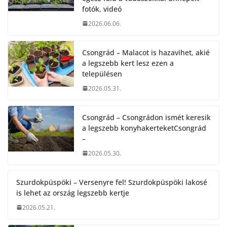
fotók, videó
2026.06.06.
Csongrád – Malacot is hazavihet, akié
a legszebb kert lesz ezen a
településen
2026.05.31.
Csongrád – Csongrádon ismét keresik
a legszebb konyhakerteketCsongrád
–
2026.05.30.
Szurdokpüspöki – Versenyre fel! Szurdokpüspöki lakosé
is lehet az ország legszebb kertje
2026.05.21.