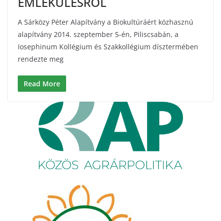
EMLÉKÜLÉSRŐL
A Sárközy Péter Alapítvány a Biokultúráért közhasznú
alapítvány 2014. szeptember 5-én, Piliscsabán, a
Iosephinum Kollégium és Szakkollégium dísztermében
rendezte meg
Read More