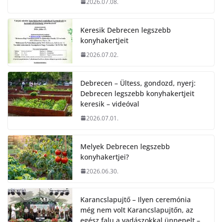
2026.07.08.
Keresik Debrecen legszebb
konyhakertjeit
2026.07.02.
Debrecen – Ültess, gondozd, nyerj:
Debrecen legszebb konyhakertjeit
keresik – videóval
2026.07.01.
Melyek Debrecen legszebb
konyhakertjei?
2026.06.30.
Karancslapujtő – Ilyen ceremónia
még nem volt Karancslapujtőn, az
egész falu a vadászokkal ünnepelt –