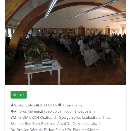
HÍREINK
Szokai Szilvia
2014.09.09.
0 Comments
Ambrus Kálmán
,
Babeş-Bolyai Tudományegyetem
,
BMT-BIOMICRON Kft.
,
Bodnár György
,
Boros Csaba
,
Bors János
,
Brendus Ede-Zsolt
,
Budaházi Antal
,
Dr. Csizmadia László
,
Dr. Drexler Dóra
,
dr. Farkas Elekné
,
Dr. Fazekas Sándor
,