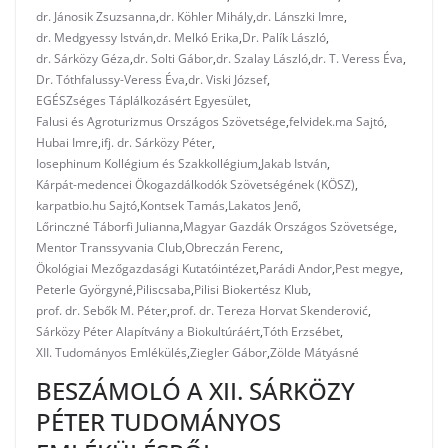
dr. Jánosik Zsuzsanna
,
dr. Köhler Mihály
,
dr. Lánszki Imre
,
dr. Medgyessy István
,
dr. Melkó Erika
,
Dr. Palík László
,
dr. Sárközy Géza
,
dr. Solti Gábor
,
dr. Szalay László
,
dr. T. Veress Éva
,
Dr. Tóthfalussy-Veress Éva
,
dr. Viski József
,
EGÉSZséges Táplálkozásért Egyesület
,
Falusi és Agroturizmus Országos Szövetsége
,
felvidek.ma Sajtó
,
Hubai Imre
,
ifj. dr. Sárközy Péter
,
Iosephinum Kollégium és Szakkollégium
,
Jakab István
,
Kárpát-medencei Ökogazdálkodók Szövetségének (KÖSZ)
,
karpatbio.hu Sajtó
,
Kontsek Tamás
,
Lakatos Jenő
,
Lőrinczné Táborfi Julianna
,
Magyar Gazdák Országos Szövetsége
,
Mentor Transsyvania Club
,
Obreczán Ferenc
,
Ökológiai Mezőgazdasági Kutatóintézet
,
Parádi Andor
,
Pest megye
,
Peterle Györgyné
,
Piliscsaba
,
Pilisi Biokertész Klub
,
prof. dr. Sebők M. Péter
,
prof. dr. Tereza Horvat Skenderović
,
Sárközy Péter Alapítvány a Biokultúráért
,
Tóth Erzsébet
,
XII. Tudományos Emlékülés
,
Ziegler Gábor
,
Zölde Mátyásné
BESZÁMOLÓ A XII. SÁRKÖZY
PÉTER TUDOMÁNYOS