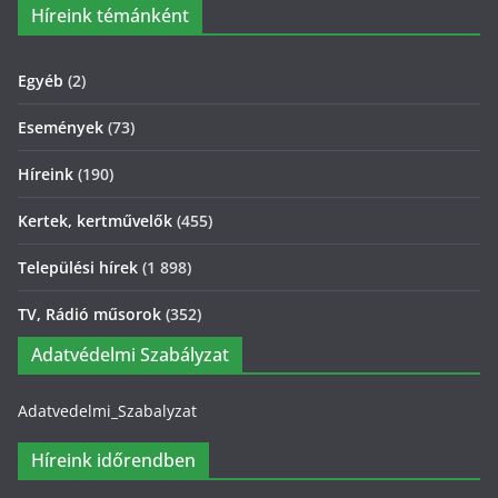
Híreink témánként
Egyéb
(2)
Események
(73)
Híreink
(190)
Kertek, kertművelők
(455)
Települési hírek
(1 898)
TV, Rádió műsorok
(352)
Adatvédelmi Szabályzat
Adatvedelmi_Szabalyzat
Híreink időrendben