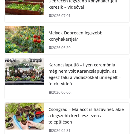
Debrecen legszebb konyhakertjeit
keresik – videóval
2026.07.01.
Melyek Debrecen legszebb
konyhakertjei?
2026.06.30.
Karancslapujtő – Ilyen ceremónia
még nem volt Karancslapujtőn, az
egész falu a vadászokkal ünnepelt –
fotók, videó
2026.06.06.
Csongrád – Malacot is hazavihet, akié
a legszebb kert lesz ezen a
településen
2026.05.31.