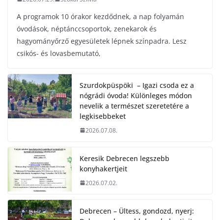
A programok 10 órakor kezdődnek, a nap folyamán
óvodások, néptánccsoportok, zenekarok és
hagyományőrző egyesületek lépnek színpadra. Lesz
csikós- és lovasbemutató,
Szurdokpüspöki – Igazi csoda ez a
nógrádi óvoda! Különleges módon
nevelik a természet szeretetére a
legkisebbeket
2026.07.08.
Keresik Debrecen legszebb
konyhakertjeit
2026.07.02.
Debrecen – Ültess, gondozd, nyerj: