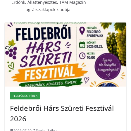
Erdőnk, Állattenyésztés, TÁM Magazin
agrárszaklapok kiadója.
TELEPÜLÉSI HÍREK
Feldebrői Hárs Szüreti Fesztivál
2026
2026.07.29.
Szokai Szilvia