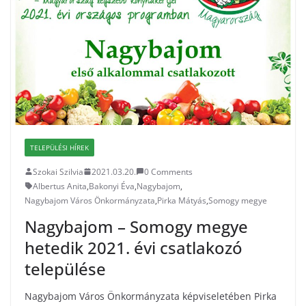
TELEPÜLÉSI HÍREK
Szokai Szilvia
2021.03.20.
0 Comments
Albertus Anita
,
Bakonyi Éva
,
Nagybajom
,
Nagybajom Város Önkormányzata
,
Pirka Mátyás
,
Somogy megye
Nagybajom – Somogy megye
hetedik 2021. évi csatlakozó
települése
Nagybajom Város Önkormányzata képviseletében Pirka