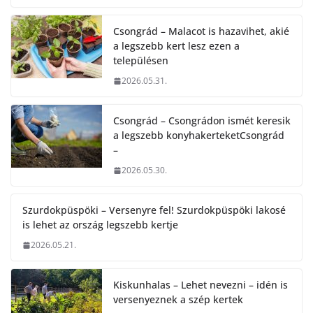
Csongrád – Malacot is hazavihet, akié
a legszebb kert lesz ezen a
településen
2026.05.31.
Csongrád – Csongrádon ismét keresik
a legszebb konyhakerteketCsongrád
–
2026.05.30.
Szurdokpüspöki – Versenyre fel! Szurdokpüspöki lakosé
is lehet az ország legszebb kertje
2026.05.21.
Kiskunhalas – Lehet nevezni – idén is
versenyeznek a szép kertek