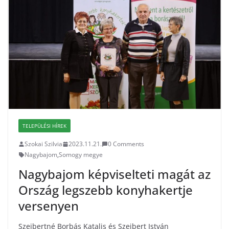
TELEPÜLÉSI HÍREK
Szokai Szilvia
2023.11.21.
0 Comments
Nagybajom
,
Somogy megye
Nagybajom képviselteti magát az
Ország legszebb konyhakertje
versenyen
Szeibertné Borbás Katalis és Szeibert István