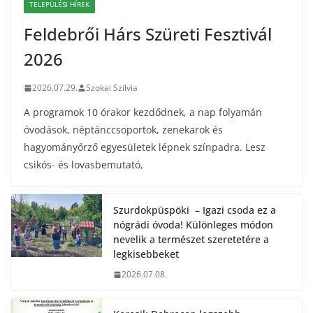
TELEPÜLÉSI HÍREK
Feldebrői Hárs Szüreti Fesztivál
2026
2026.07.29.
Szokai Szilvia
A programok 10 órakor kezdődnek, a nap folyamán
óvodások, néptánccsoportok, zenekarok és
hagyományőrző egyesületek lépnek színpadra. Lesz
csikós- és lovasbemutató,
Szurdokpüspöki – Igazi csoda ez a
nógrádi óvoda! Különleges módon
nevelik a természet szeretetére a
legkisebbeket
2026.07.08.