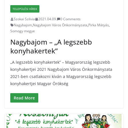
TELEPÜLÉSI HÍREK
Szokai Szilvia
2021.04.09.
0 Comments
Nagybajom
,
Nagybajom Város Önkormányzata
,
Pirka Mátyás
,
Somogy megye
Nagybajom – „A legszebb
konyhakertek”
„A legszebb konyhakertek” – Magyarország legszebb
konyhakertjei 2021 Nagybajom Város Önkormányzata
2021-ben csatlakozni kíván a Magyarország legszebb
konyhakertjei Magyar Örökség
Read More