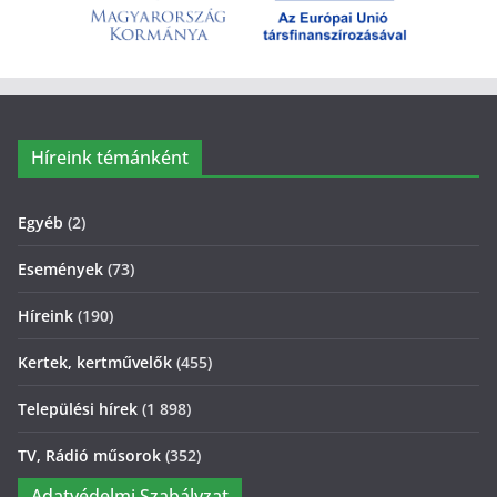
Híreink témánként
Egyéb
(2)
Események
(73)
Híreink
(190)
Kertek, kertművelők
(455)
Települési hírek
(1 898)
TV, Rádió műsorok
(352)
Adatvédelmi Szabályzat