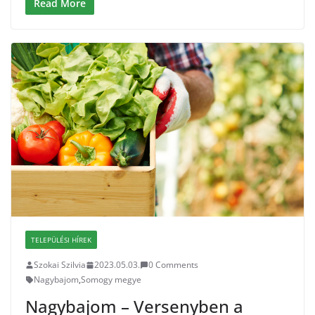
Read More
TELEPÜLÉSI HÍREK
Szokai Szilvia
2023.05.03.
0 Comments
Nagybajom
,
Somogy megye
Nagybajom – Versenyben a