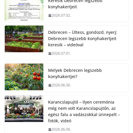
Keresik Debrecen legszebb
konyhakertjeit
2026.07.02.
Debrecen – Ültess, gondozd, nyerj:
Debrecen legszebb konyhakertjeit
keresik – videóval
2026.07.01.
Melyek Debrecen legszebb
konyhakertjei?
2026.06.30.
Karancslapujtő – Ilyen ceremónia
még nem volt Karancslapujtőn, az
egész falu a vadászokkal ünnepelt –
fotók, videó
2026.06.06.