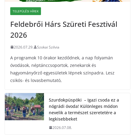
TELEPÜLÉSI HÍREK
Feldebrői Hárs Szüreti Fesztivál
2026
2026.07.29.
Szokai Szilvia
A programok 10 órakor kezdődnek, a nap folyamán
óvodások, néptánccsoportok, zenekarok és
hagyományőrző egyesületek lépnek színpadra. Lesz
csikós- és lovasbemutató,
Szurdokpüspöki – Igazi csoda ez a
nógrádi óvoda! Különleges módon
nevelik a természet szeretetére a
legkisebbeket
2026.07.08.