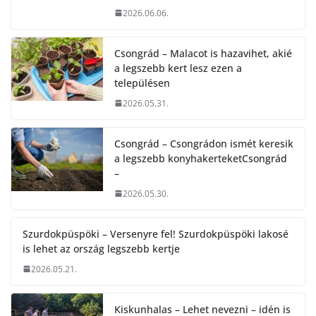
2026.06.06.
Csongrád – Malacot is hazavihet, akié
a legszebb kert lesz ezen a
településen
2026.05.31.
Csongrád – Csongrádon ismét keresik
a legszebb konyhakerteketCsongrád
–
2026.05.30.
Szurdokpüspöki – Versenyre fel! Szurdokpüspöki lakosé
is lehet az ország legszebb kertje
2026.05.21.
Kiskunhalas – Lehet nevezni – idén is