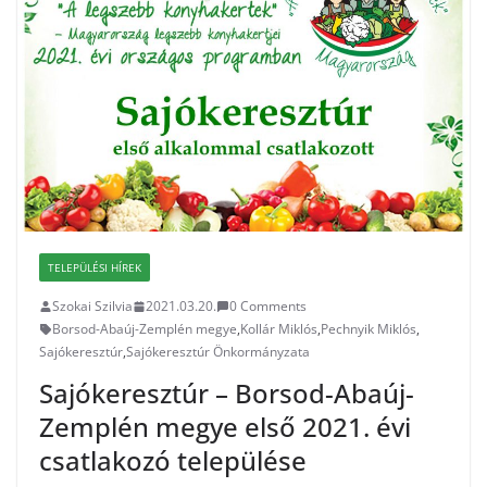
TELEPÜLÉSI HÍREK
Szokai Szilvia
2021.03.20.
0 Comments
Borsod-Abaúj-Zemplén megye
,
Kollár Miklós
,
Pechnyik Miklós
,
Sajókeresztúr
,
Sajókeresztúr Önkormányzata
Sajókeresztúr – Borsod-Abaúj-
Zemplén megye első 2021. évi
csatlakozó települése