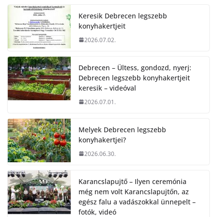
Keresik Debrecen legszebb
konyhakertjeit
2026.07.02.
Debrecen – Ültess, gondozd, nyerj:
Debrecen legszebb konyhakertjeit
keresik – videóval
2026.07.01.
Melyek Debrecen legszebb
konyhakertjei?
2026.06.30.
Karancslapujtő – Ilyen ceremónia
még nem volt Karancslapujtőn, az
egész falu a vadászokkal ünnepelt –
fotók, videó