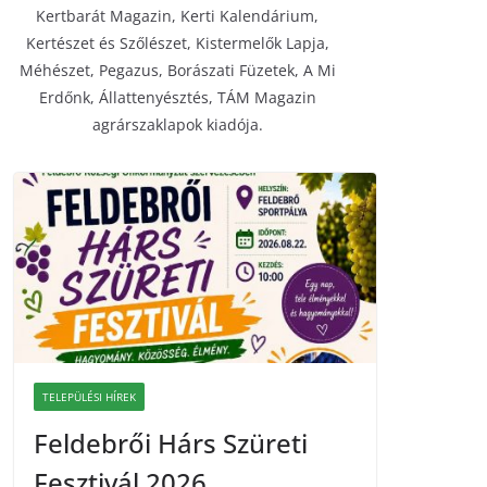
Kertbarát Magazin, Kerti Kalendárium,
Kertészet és Szőlészet, Kistermelők Lapja,
Méhészet, Pegazus, Borászati Füzetek, A Mi
Erdőnk, Állattenyésztés, TÁM Magazin
agrárszaklapok kiadója.
TELEPÜLÉSI HÍREK
Feldebrői Hárs Szüreti
Fesztivál 2026