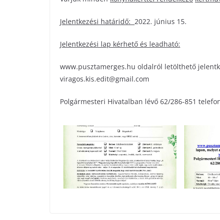
Jelentkezési határidő:
2022. június 15.
Jelentkezési lap kérhető és leadható:
www.pusztamerges.hu oldalról letölthető jelentk
viragos.kis.edit@gmail.com
Polgármesteri Hivatalban lévő 62/286-851 telefon