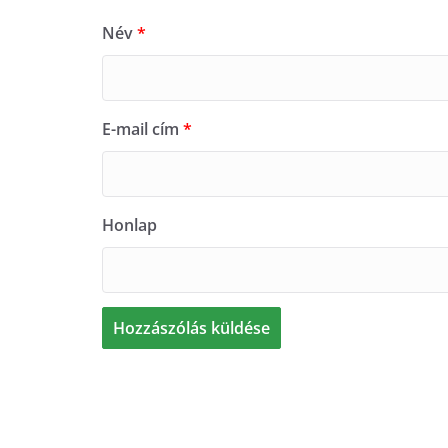
Név
*
E-mail cím
*
Honlap