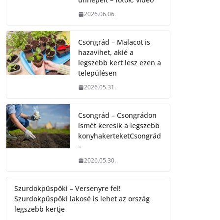
2026.06.06.
Csongrád – Malacot is
hazavihet, akié a
legszebb kert lesz ezen a
településen
2026.05.31.
Csongrád – Csongrádon
ismét keresik a legszebb
konyhakerteketCsongrád
–
2026.05.30.
Szurdokpüspöki – Versenyre fel!
Szurdokpüspöki lakosé is lehet az ország
legszebb kertje