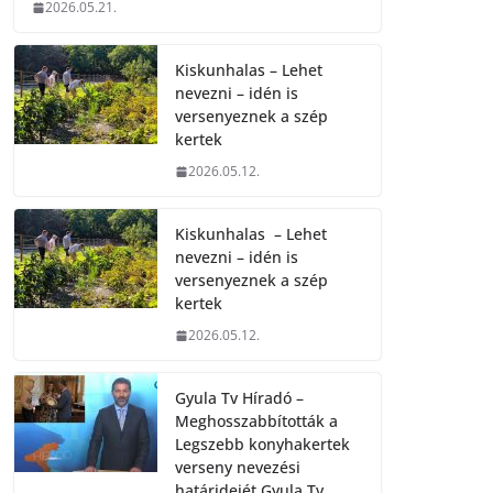
2026.05.21.
Kiskunhalas – Lehet
nevezni – idén is
versenyeznek a szép
kertek
2026.05.12.
Kiskunhalas – Lehet
nevezni – idén is
versenyeznek a szép
kertek
2026.05.12.
Gyula Tv Híradó –
Meghosszabbították a
Legszebb konyhakertek
verseny nevezési
határidejét.Gyula Tv