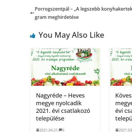
Porrogszentpál – „A legszebb konyhakertek
gram meghirdetése
You May Also Like
Nagyréde – Heves
Köves
megye nyolcadik
megye
2021. évi csatlakozó
évi cs
települése
telep
2021.04.21.
0
2021.03