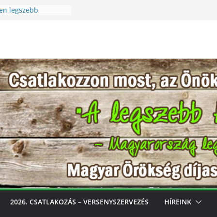
en legszebb
Szüreti Fesztivál
 – Igazi csoda ez a
! Különleges módon
szet szeretetére a
cen legszebb
ess, gondozd, nyerj:
ebb konyhakertjeit
val
2026. CSATLAKOZÁS – VERSENYSZERVEZÉS
HÍREINK