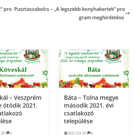
” pro
Pusztaszabolcs – „A legszebb konyhakertek” pro
gram meghirdetése
kál – Veszprém
Báta – Tolna megye
 ötödik 2021.
második 2021. évi
atlakozó
csatlakozó
ülése
települése
.30.
0
2021.03.20.
0