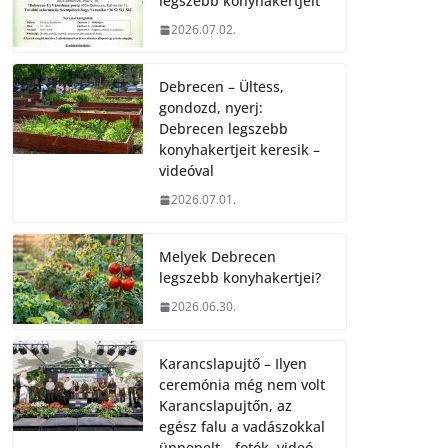
legszebb konyhakertjeit
2026.07.02.
Debrecen – Ültess,
gondozd, nyerj:
Debrecen legszebb
konyhakertjeit keresik –
videóval
2026.07.01.
Melyek Debrecen
legszebb konyhakertjei?
2026.06.30.
Karancslapujtő – Ilyen
ceremónia még nem volt
Karancslapujtőn, az
egész falu a vadászokkal
ünnepelt – fotók, videó