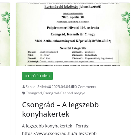
TELEPÜLÉSI HÍREK
Szokai Szilvia
2025.04.04.
0 Comments
Csongrád
,
Csongrád-Csanád megye
Csongrád – A legszebb
konyhakertek
A legszebb konyhakertek Forrás:
https://www.csongrad.hu/a-legszebb-