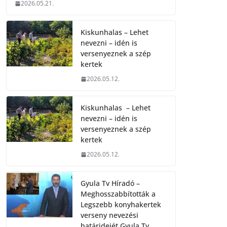
2026.05.21.
Kiskunhalas – Lehet
nevezni – idén is
versenyeznek a szép
kertek
2026.05.12.
Kiskunhalas – Lehet
nevezni – idén is
versenyeznek a szép
kertek
2026.05.12.
Gyula Tv Híradó –
Meghosszabbították a
Legszebb konyhakertek
verseny nevezési
határidejét.Gyula Tv