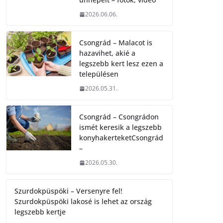
2026.06.06.
Csongrád – Malacot is
hazavihet, akié a
legszebb kert lesz ezen a
településen
2026.05.31.
Csongrád – Csongrádon
ismét keresik a legszebb
konyhakerteketCsongrád
–
2026.05.30.
Szurdokpüspöki – Versenyre fel!
Szurdokpüspöki lakosé is lehet az ország
legszebb kertje