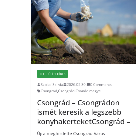
TELEPÜLÉSI HÍREK
Szokai Szilvia
2026.05.30.
0 Comments
Csongrád
,
Csongrád-Csanád megye
Csongrád – Csongrádon
ismét keresik a legszebb
konyhakerteketCsongrád –
Újra meghirdette Csongrád Város