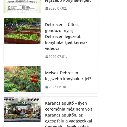
legszebb konyhakertjeit
2026.07.02.
Debrecen – Ültess,
gondozd, nyerj:
Debrecen legszebb
konyhakertjeit keresik –
videóval
2026.07.01.
Melyek Debrecen
legszebb konyhakertjei?
2026.06.30.
Karancslapujtő – Ilyen
ceremónia még nem volt
Karancslapujtőn, az
egész falu a vadászokkal
ünnepelt – fotók, videó