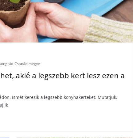
songrád-Csanád megye
het, akié a legszebb kert lesz ezen a
don. Ismét keresik a legszebb konyhakerteket. Mutatjuk,
jlik