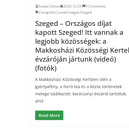
Szokai Szilvia
2025.12.23.
0 Comments
Csongrád-Csanád megye
,
Szeged
Szeged – Országos díjat
kapott Szeged! Itt vannak a
legjobb közösségek: a
Makkosházi Közösségi Kerte
évzáróján jártunk (videó)
(fotók)
A Makkosházi Közösségi Kertben idén a
gyertyafény, a forró tea és a közös történetek
melege találkozott: karácsonyi évzárót tartottak,
ahol
Read More