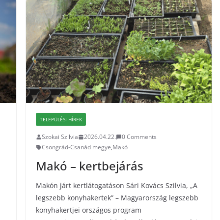
TELEPÜLÉSI HÍREK
Szokai Szilvia
2026.04.22.
0 Comments
Csongrád-Csanád megye
,
Makó
Makó – kertbejárás
Makón járt kertlátogatáson Sári Kovács Szilvia, „A
legszebb konyhakertek” – Magyarország legszebb
konyhakertjei országos program