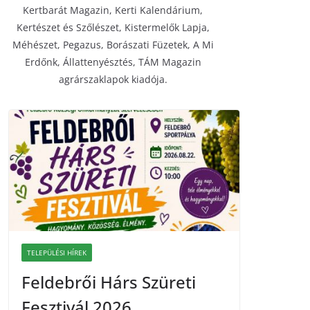
Kertbarát Magazin, Kerti Kalendárium,
Kertészet és Szőlészet, Kistermelők Lapja,
Méhészet, Pegazus, Borászati Füzetek, A Mi
Erdőnk, Állattenyésztés, TÁM Magazin
agrárszaklapok kiadója.
TELEPÜLÉSI HÍREK
Feldebrői Hárs Szüreti
Fesztivál 2026