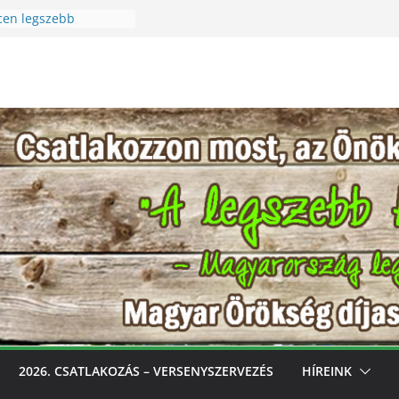
cen legszebb
 Szüreti Fesztivál
i – Igazi csoda ez a
a! Különleges módon
észet szeretetére a
cen legszebb
ess, gondozd, nyerj:
zebb konyhakertjeit
óval
2026. CSATLAKOZÁS – VERSENYSZERVEZÉS
HÍREINK