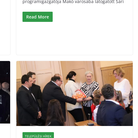
programigazgatója Makó városába látogatott Sári
Read More
TELEPÜLÉSI HÍREK