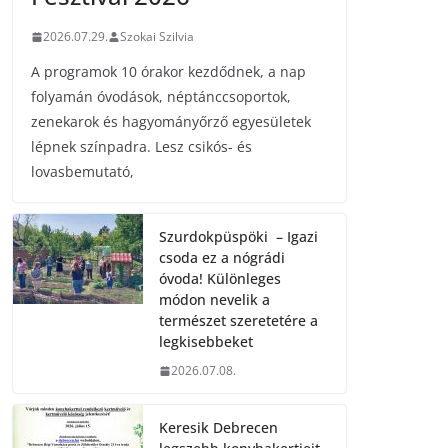
2026.07.29.
Szokai Szilvia
A programok 10 órakor kezdődnek, a nap
folyamán óvodások, néptánccsoportok,
zenekarok és hagyományőrző egyesületek
lépnek színpadra. Lesz csikós- és
lovasbemutató,
Szurdokpüspöki – Igazi
csoda ez a nógrádi
óvoda! Különleges
módon nevelik a
természet szeretetére a
legkisebbeket
2026.07.08.
Keresik Debrecen