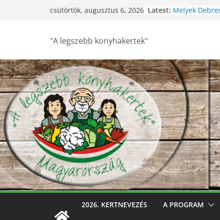
Skip
Latest:
Melyek Debre
csütörtök, augusztus 6, 2026
to
konyhakertjei?
Feldebrői Hárs
content
2026
"A legszebb konyhakertek"
Szurdokpüspök
nógrádi óvod
nevelik a term
legkisebbeket
Keresik Debre
konyhakertjeit
Debrecen – Ült
Debrecen legs
keresik – vide
2026. KERTNEVEZÉS
A PROGRAM