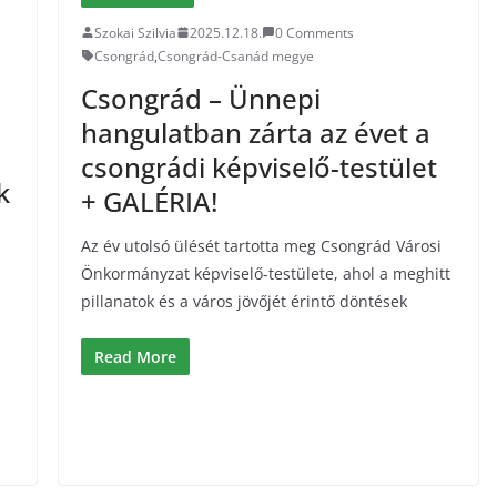
Szokai Szilvia
2025.12.18.
0 Comments
Csongrád
,
Csongrád-Csanád megye
Csongrád – Ünnepi
hangulatban zárta az évet a
csongrádi képviselő-testület
k
+ GALÉRIA!
Az év utolsó ülését tartotta meg Csongrád Városi
Önkormányzat képviselő-testülete, ahol a meghitt
pillanatok és a város jövőjét érintő döntések
Read More