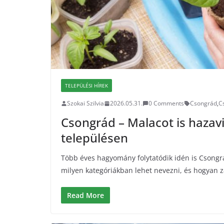
TELEPÜLÉSI HÍREK
Szokai Szilvia
2026.05.31.
0 Comments
Csongrád
,
C
Csongrád – Malacot is hazavi
településen
Több éves hagyomány folytatódik idén is Csongrá
milyen kategóriákban lehet nevezni, és hogyan za
Read More