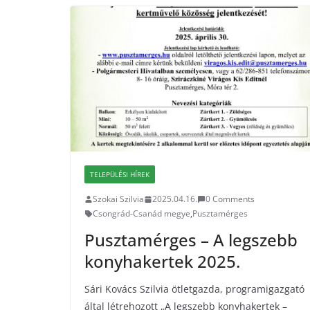
TELEPÜLÉSI HÍREK
Szokai Szilvia
2025.04.16.
0 Comments
Csongrád-Csanád megye
,
Pusztamérges
Pusztamérges – A legszebb
konyhakertek 2025.
Sári Kovács Szilvia ötletgazda, programigazgató
által létrehozott „A legszebb konyhakertek –