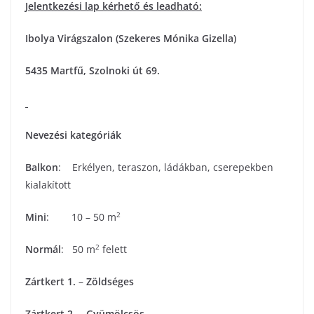
Jelentkezési lap kérhető és leadható:
Ibolya Virágszalon (Szekeres Mónika Gizella)
5435 Martfű, Szolnoki út 69.
Nevezési kategóriák
Balkon
: Erkélyen, teraszon, ládákban, cserepekben
kialakított
2
Mini
: 10 – 50 m
2
Normál
: 50 m
felett
Zártkert 1.
–
Zöldséges
Zártkert 2.
–
Gyümölcsös