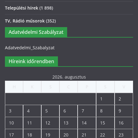
Települési hírek
(1 898)
TV, Rádió műsorok
(352)
Adatvédelmi Szabályzat
Adatvedelmi_Szabalyzat
Híreink időrendben
2026. augusztus
H
K
S
C
P
S
V
1
2
3
4
5
6
7
8
9
10
11
12
13
14
15
16
17
18
19
20
21
22
23