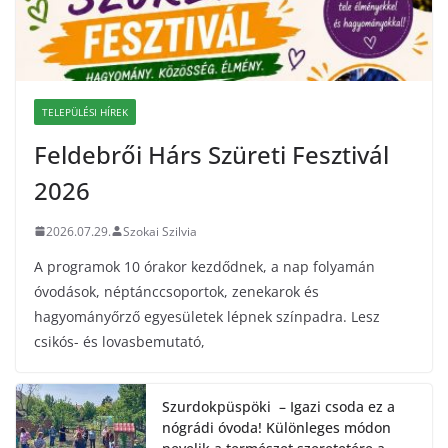
TELEPÜLÉSI HÍREK
Feldebrői Hárs Szüreti Fesztivál
2026
2026.07.29.
Szokai Szilvia
A programok 10 órakor kezdődnek, a nap folyamán
óvodások, néptánccsoportok, zenekarok és
hagyományőrző egyesületek lépnek színpadra. Lesz
csikós- és lovasbemutató,
Szurdokpüspöki – Igazi csoda ez a
nógrádi óvoda! Különleges módon