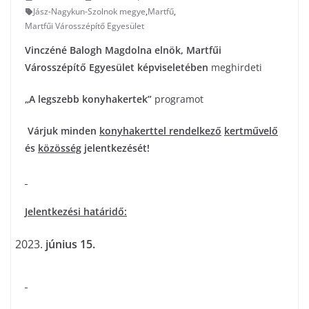
Jász-Nagykun-Szolnok megye
,
Martfű
,
Martfűi Városszépítő Egyesület
Vinczéné Balogh Magdolna elnök
, Martfűi
Városszépítő Egyesület képviseletében
meghirdeti
„A legszebb konyhakertek”
programot
Várjuk minden
konyhakerttel rendelkező
kertművelő
és
közösség
jelentkezését!
Jelentkezési határidő:
június 15.