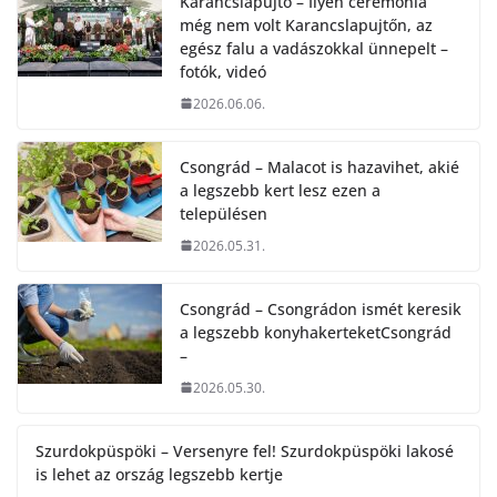
Karancslapujtő – Ilyen ceremónia
még nem volt Karancslapujtőn, az
egész falu a vadászokkal ünnepelt –
fotók, videó
2026.06.06.
Csongrád – Malacot is hazavihet, akié
a legszebb kert lesz ezen a
településen
2026.05.31.
Csongrád – Csongrádon ismét keresik
a legszebb konyhakerteketCsongrád
–
2026.05.30.
Szurdokpüspöki – Versenyre fel! Szurdokpüspöki lakosé
is lehet az ország legszebb kertje