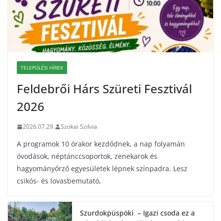
TELEPÜLÉSI HÍREK
Feldebrői Hárs Szüreti Fesztivál
2026
2026.07.29.
Szokai Szilvia
A programok 10 órakor kezdődnek, a nap folyamán
óvodások, néptánccsoportok, zenekarok és
hagyományőrző egyesületek lépnek színpadra. Lesz
csikós- és lovasbemutató,
Szurdokpüspöki – Igazi csoda ez a