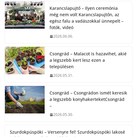
Karancslapujtő – Ilyen ceremónia
még nem volt Karancslapujtőn, az
egész falu a vadászokkal ünnepelt –
fotók, videó
2026.06.06.
Csongrád – Malacot is hazavihet, akié
a legszebb kert lesz ezen a
településen
2026.05.31.
Csongrád – Csongrádon ismét keresik
a legszebb konyhakerteketCsongrád
–
2026.05.30.
Szurdokpüspöki – Versenyre fel! Szurdokpüspöki lakosé