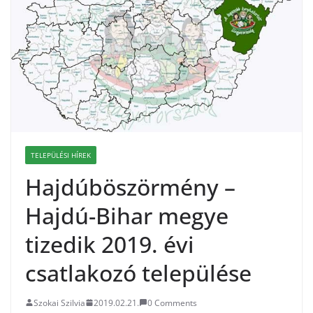
TELEPÜLÉSI HÍREK
Hajdúböszörmény –
Hajdú-Bihar megye
tizedik 2019. évi
csatlakozó települése
Szokai Szilvia
2019.02.21.
0 Comments