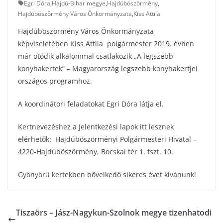
Egri Dóra
,
Hajdú-Bihar megye
,
Hajdúböszörmény
,
Hajdúböszörmény Város Önkormányzata
,
Kiss Attila
Hajdúböszörmény Város Önkormányzata
képviseletében Kiss Attila polgármester 2019. évben
már ötödik alkalommal csatlakozik „A legszebb
konyhakertek” – Magyarország legszebb konyhakertjei
országos programhoz.
A koordinátori feladatokat Egri Dóra látja el.
Kertnevezéshez a Jelentkezési lapok itt lesznek
elérhetők: Hajdúböszörményi Polgármesteri Hivatal –
4220-Hajdúböszörmény, Bocskai tér 1. fszt. 10.
Gyönyörű kertekben bővelkedő sikeres évet kívánunk!
Tiszaörs – Jász-Nagykun-Szolnok megye tizenhatodi