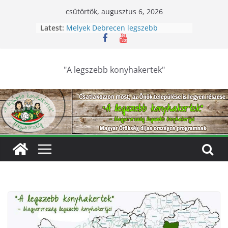
Skip
csütörtök, augusztus 6, 2026
to
Latest:
Melyek Debrecen legszebb
content
konyhakertjei?
Feldebrői Hárs Szüreti Fesztivál
2026
Szurdokpüspöki – Igazi csoda ez a
"A legszebb konyhakertek"
nógrádi óvoda! Különleges módon
nevelik a természet szeretetére a
legkisebbeket
Keresik Debrecen legszebb
konyhakertjeit
Debrecen – Ültess, gondozd, nyerj:
Debrecen legszebb konyhakertjeit
keresik – videóval