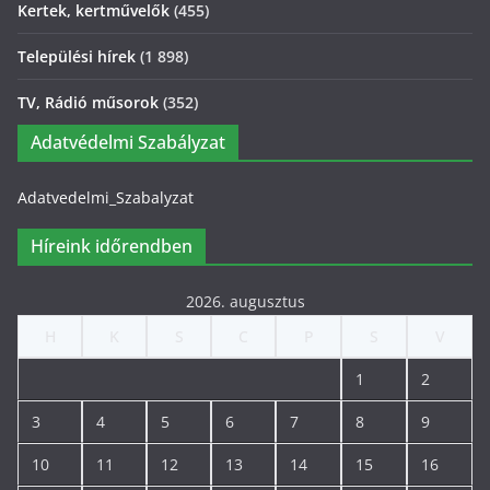
Kertek, kertművelők
(455)
Települési hírek
(1 898)
TV, Rádió műsorok
(352)
Adatvédelmi Szabályzat
Adatvedelmi_Szabalyzat
Híreink időrendben
2026. augusztus
H
K
S
C
P
S
V
1
2
3
4
5
6
7
8
9
10
11
12
13
14
15
16