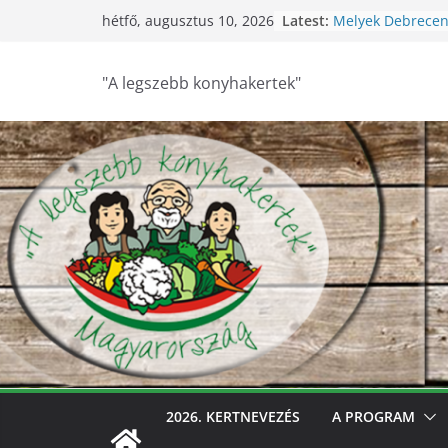
Skip
Latest:
Melyek Debrecen
hétfő, augusztus 10, 2026
to
konyhakertjei?
Feldebrői Hárs Sz
content
2026
"A legszebb konyhakertek"
Szurdokpüspöki –
nógrádi óvoda! 
nevelik a termész
legkisebbeket
Keresik Debrece
konyhakertjeit
Debrecen – Ültes
Debrecen legszeb
keresik – videóva
2026. KERTNEVEZÉS
A PROGRAM