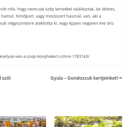
lt róla, hogy nemcsak szép kertekkel találkoztak, de ötletes,
 hamut, hintőport, vagy mosószert használ, van, aki a
asát négyszintesre alakította ki, vagy éppen negyven éve őriz
t/eselyuk-van-a-szep-konyhakert-cimre-1783143/
l szól
Gyula – Gondozzuk kertjeinket!