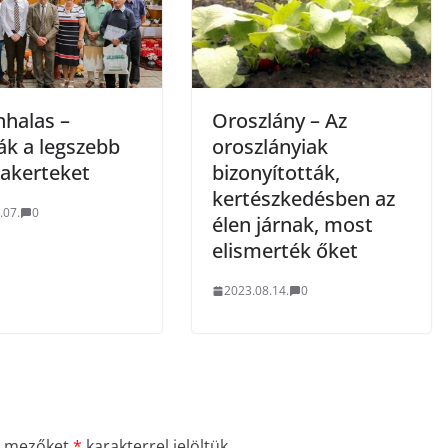
nhalas –
Oroszlány – Az
ák a legszebb
oroszlányiak
akerteket
bizonyították,
kertészkedésben az
.07.
0
élen járnak, most
elismerték őket
2023.08.14.
0
ő mezőket
*
karakterrel jelöltük