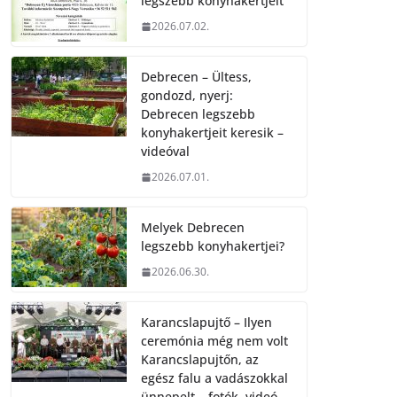
legszebb konyhakertjeit
2026.07.02.
Debrecen – Ültess,
gondozd, nyerj:
Debrecen legszebb
konyhakertjeit keresik –
videóval
2026.07.01.
Melyek Debrecen
legszebb konyhakertjei?
2026.06.30.
Karancslapujtő – Ilyen
ceremónia még nem volt
Karancslapujtőn, az
egész falu a vadászokkal
ünnepelt – fotók, videó