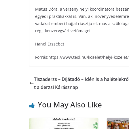
Matus Dóra, a verseny helyi koordinátora beszámo
egyedi praktikákkal is. Van, aki növényvédelemre
vadakat emberi hajjal riasztja el, más a szőlőlug
régi, konzervgyári vetőmagot.
Hanol Erzsébet
Forrás:https://www.teol.hu/kozelet/helyi-kozele
Tiszaderzs – Díjátadó – Idén is a halételekrő
t a derzsi Kárásznap
You May Also Like