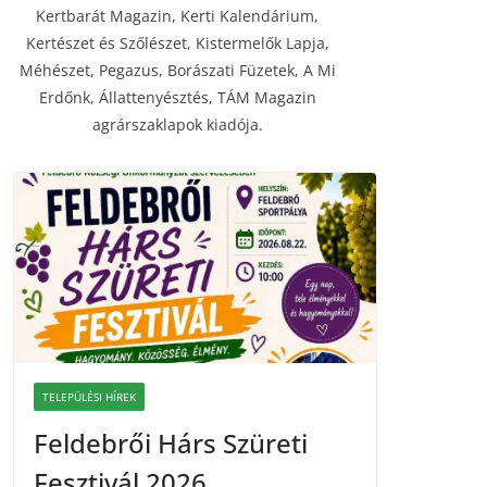
Kertbarát Magazin, Kerti Kalendárium,
Kertészet és Szőlészet, Kistermelők Lapja,
Méhészet, Pegazus, Borászati Füzetek, A Mi
Erdőnk, Állattenyésztés, TÁM Magazin
agrárszaklapok kiadója.
TELEPÜLÉSI HÍREK
Feldebrői Hárs Szüreti
Fesztivál 2026