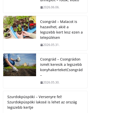
2026.06.06.
Csongrád – Malacot is
hazavihet, akié a
legszebb kert lesz ezen a
településen
2026.05.31.
Csongrád – Csongrádon
ismét keresik a legszebb
konyhakerteketCsongrád
–
2026.05.30.
Szurdokpüspöki – Versenyre fel!
Szurdokpüspöki lakosé is lehet az ország
legszebb kertje