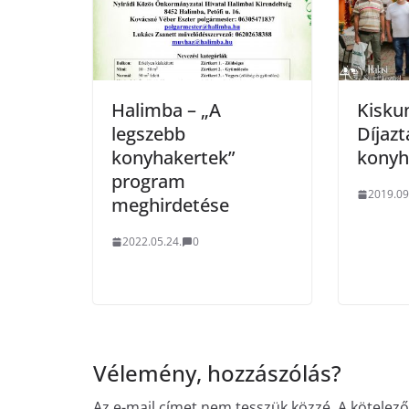
Halimba – „A
Kisku
legszebb
Díjazt
konyhakertek”
konyh
program
2019.09
meghirdetése
2022.05.24.
0
Vélemény, hozzászólás?
Az e-mail címet nem tesszük közzé.
A kötelez