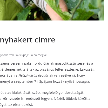
onyhakert címre
nyhakertek
,
Paks
,
Spájz
,
Tolna megye
zágos verseny paksi fordulójának második zsűrizése, és a
t érdemesnek találtak az országos felterjesztésre. Lakossági
egóriában a
Hétszínvirág óvodá
nak van esélye rá, hogy
dményt a szeptember 7-i Spájzon hozzák nyilvánosságra.
 ötletes kialakítását, szép, megfelelő gondozottságát,
 környezete is rendezett legyen. Nézték többek között a
got, az elrendezést.