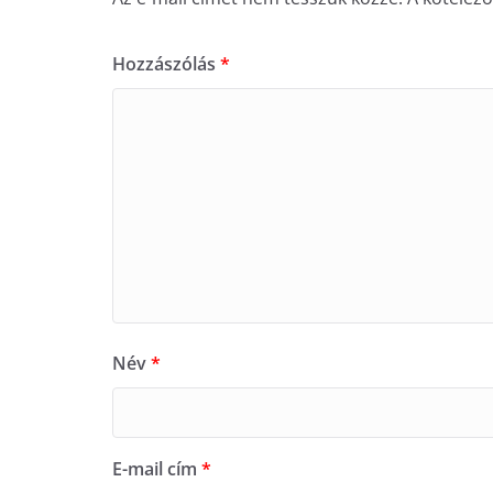
Hozzászólás
*
Név
*
E-mail cím
*