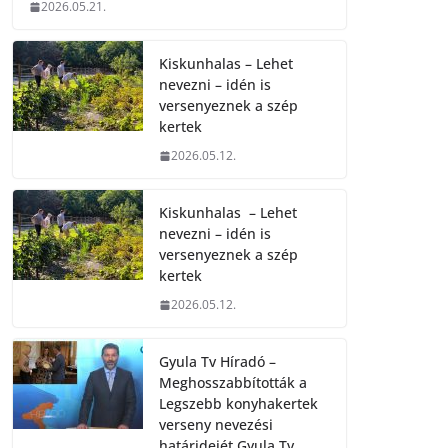
2026.05.21.
Kiskunhalas – Lehet
nevezni – idén is
versenyeznek a szép
kertek
2026.05.12.
Kiskunhalas – Lehet
nevezni – idén is
versenyeznek a szép
kertek
2026.05.12.
Gyula Tv Híradó –
Meghosszabbították a
Legszebb konyhakertek
verseny nevezési
határidejét.Gyula Tv