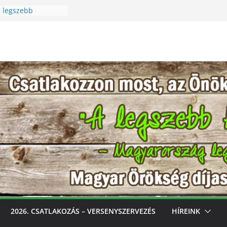
 legszebb
üreti Fesztivál
 Igazi csoda ez a
Különleges módon
et szeretetére a
n legszebb
s, gondozd, nyerj:
b konyhakertjeit
l
2026. CSATLAKOZÁS – VERSENYSZERVEZÉS
HÍREINK