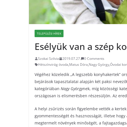
TELEPÜLÉSI HÍREK
Esélyük van a szép k
Szokai Szilvia
2019.07.27.
0 Comments
Hétszínvirág óvoda
,
Matus Dóra
,
Nagy György
,
Óvodai ko
Végéhez közeledik „A legszebb konyhakertek” ors
bejárások tapasztalatai alapján két paksi nevező
kategóriában
Nagy György
nek, míg közösségi kat
országosan is elismerésben részesüljön. Az ere
A helyi zsűrizés során figyelembe vették a kertek
gyommentességét és hasznosságát, illetve hogy a
megtermelt növények minőségét, a fajtagazdagsá