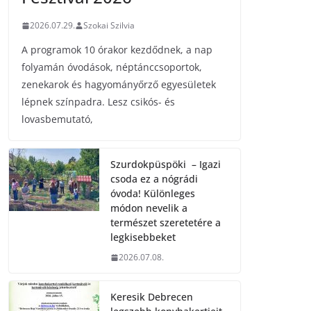
2026.07.29.
Szokai Szilvia
A programok 10 órakor kezdődnek, a nap
folyamán óvodások, néptánccsoportok,
zenekarok és hagyományőrző egyesületek
lépnek színpadra. Lesz csikós- és
lovasbemutató,
Szurdokpüspöki – Igazi
csoda ez a nógrádi
óvoda! Különleges
módon nevelik a
természet szeretetére a
legkisebbeket
2026.07.08.
Keresik Debrecen